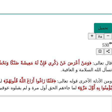
تحميل
Aa
530
ال تعالى:
وَمَنْ أَعْرَضَ عَنْ ذِكْرِي فَإِنَّ لَهُ مَعِيشَةً ضَنْكًا وَنَحْشُرُ
نسأل الله السلامة و العافية.
من الأدلة الأخرى قوله تعالى:
فَلَمَّا زَاغُوا أَزَاغَ اللَّهُ قُلُوبَهُمْ
لم
يُؤْمِنُوا بِهِ أَوَّلَ مَرَّةٍ
لما جاءهم الحق أول مرة و لم يقبلوه عوقبوا