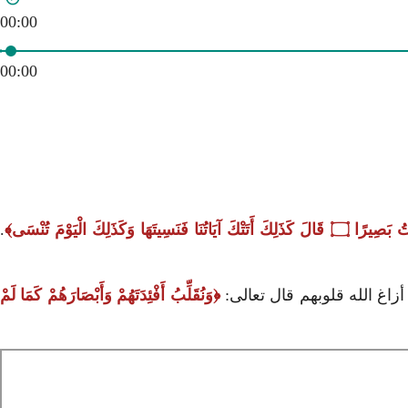
00:00
00:00
تُ بَصِيرًا
۝
قَالَ كَذَلِكَ أَتَتْكَ آيَاتُنَا فَنَسِيتَهَا وَكَذَلِكَ الْيَوْمَ تُنْسَى
.
أزاغ الله قلوبهم قال تعالى:
وَنُقَلِّبُ أَفْئِدَتَهُمْ وَأَبْصَارَهُمْ كَمَا لَمْ