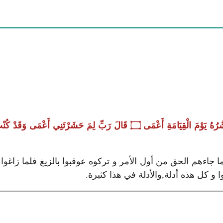
هُ يَوْمَ الْقِيَامَةِ أَعْمَى
۝
قَالَ رَبِّ لِمَ حَشَرْتَنِي أَعْمَى وَقَدْ كُنْ
ا جاءهم الحق من أول الأمر و تركوه عوقبوا بالزيغ فلما زاغوا 
 و كل هذه أدلة,والأدلة في هذا كثيرة.