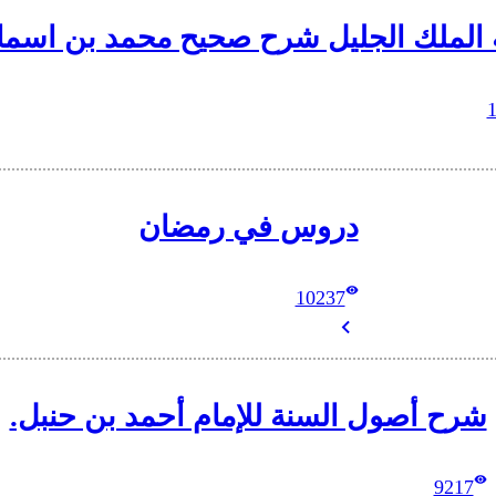
 الملك الجليل شرح صحيح محمد بن اسما
دروس في رمضان
10237
شرح أصول السنة للإمام أحمد بن حنبل.
9217