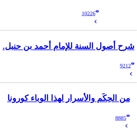
10226
شرح أصول السنة للإمام أحمد بن حنبل.
9212
من الحِكَم والأسرار لهذا الوباء كورونا
8885