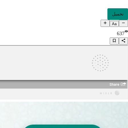
تحميل
Aa
637