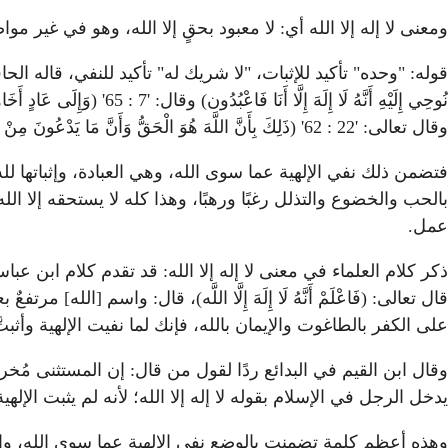
ومعنى لا إله إلا الله أي: لا معبود بحقٍ إلا الله، وهو في غير م
نُوحِي إِلَيْهِ أَنَّهُ لَا إِل
وقال تعالى: '22 : 62' (ذَلِكَ بِأَنَّ اللَّهَ هُوَ الْحَقُّ وَأَنَّ مَا يَدْعُونَ مِنْ دُونِهِ هُوَ الْبَاطِلُ وَأَنَّ اللَّهَ هُوَ الْعَلِيُّ الْكَبِير)
فتضمن ذلك نفي الإلهية عما سوى الله، وهي العبادة، وإثباتها لله
بالحب والخضوع والتذلل رغبًا ورهبًا، وهذا كله لا يستحقه إلا ال
عمل.
ذكر كلام العلماء في معنى لا إله إلا الله: قد تقدم كلام ابن عباس
قال تعالى: (فَاعْلَمْ أَنَّهُ لَا إِلَهَ إِلَّا اللَّه)، قال: واسم 
على الكفر بالطاغوت والإيمان بالله، فإنك لما نفيت الإلهية وأثب
وقال ابن القيم في البدائع ردًا لقول من قال: إن المستثنى مُخ
يدخل الرجل في الإسلام بقوله لا إله إلا الله؛ لأنه لم يثبت الإلهية
وهذه أعظم كلمة تضمنت بالوضع نفي الإلهية عما سوى الله، وإ