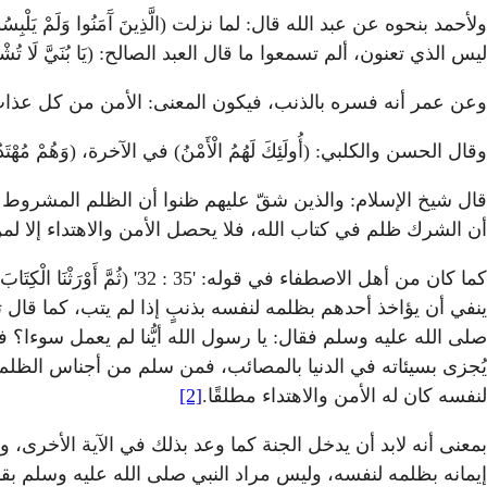
ولأحمد بنحوه عن عبد الله قال: لما نزلت (الَّذِينَ آَمَنُوا وَلَمْ يَ
ليس الذي تعنون، ألم تسمعوا ما قال العبد الصالح: (يَا بُنَيَّ لَا تُشْرِكْ 
وعن عمر أنه فسره بالذنب، فيكون المعنى: الأمن من كل عذاب
وقال الحسن والكلبي: (أُولَئِكَ لَهُمُ الْأَمْنُ) في الآخرة، (وَهُمْ مُهْت
قال شيخ الإسلام: والذين شقّ عليهم ظنوا أن الظلم المشروط عد
أن الشرك ظلم في كتاب الله، فلا يحصل الأمن والاهتداء إلا لمن
كما كان من أهل الاصطفاء في قوله: 
صلى الله عليه وسلم فقال: يا رسول الله أيُّنا لم يعمل سوءا؟
يُجزى بسيئاته في الدنيا بالمصائب، فمن سلم من أجناس الظلم ا
لنفسه كان له الأمن والاهتداء مطلقًا.
[2]
بمعنى أنه لابد أن يدخل الجنة كما وعد بذلك في الآية الأخرى
إيمانه بظلمه لنفسه، وليس مراد النبي صلى الله عليه وسلم بقول