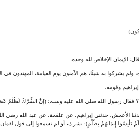
تَدُون)
ل: الإيمان الإخلاص لله وحده.
، ولم يشركوا به شيئًا، هم الآمنون يوم القيامة، المهتدون في الد
براهيم وقومه.
ال رسول الله صلى الله عليه وسلم: (إِنَّ الشِّرْكَ لَظُلْمٌ عَظِ
ش، حدثني إبراهيم، عن علقمة، عن عبد الله رضي الله عنه قال: لما نزلت
ُوا إِيمَانَهُمْ بِظُلْمٍ): بشرك، أو لم تسمعوا إلى قول لقمان لابنه: (يَا ب