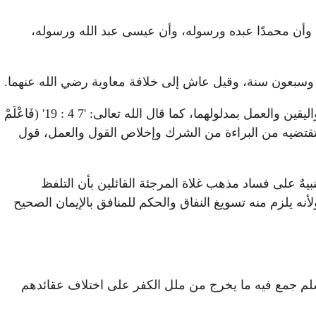
 وأن محمدًا عبده ورسوله، وأن عيسى عبد الله ورسوله،
تان وسبعون سنة، وقيل عاش إلى خلافة معاوية رضي الله عنهما.
قوله: "من شهد أن لا إله إلا الله" أي: من تكلم بها عارفًا لمعناها، عاملاً بمقتضاها باطنًا وظاهرًا، فلابد في الشهادتين من العلم واليقين والعمل بمدلولهما، كما قال الله تعالى: '7 4 : 19' (فَاعْلَمْ
 لمعناها ولا يقين ولا عمل بما تقتضيه من البراءة من الشرك وإخلاص القول والعمل، قول
يهٌ على فساد مذهب غلاة المرجئة القائلين بأن التلفظ
نه يلزم منه تسويغ النفاق والحكم للمنافق بالإيمان الصحيح
وسلم جمع فيه ما يخرج من ملل الكفر على اختلاف عقائدهم