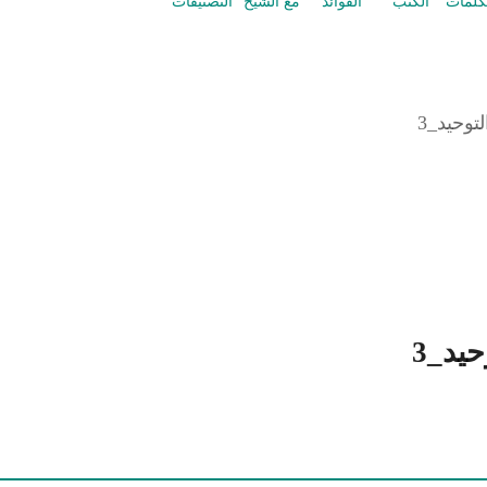
كلمات
الكتب
الفوائد
مع الشيخ
التصنيفات
وحيد_3
يد_3