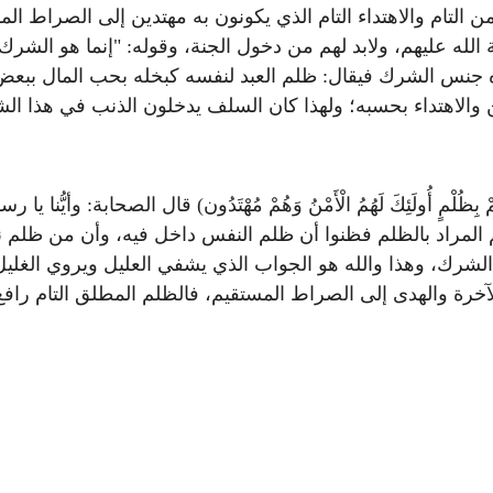
أمن التام والاهتداء التام الذي يكونون به مهتدين إلى الصراط
لله عليهم، ولابد لهم من دخول الجنة، وقوله: "إنما هو الشرك
 جنس الشرك فيقال: ظلم العبد لنفسه كبخله بحب المال ببعض ا
والاهتداء بحسبه؛ ولهذا كان السلف يدخلون الذنب في هذا الشرك
َانَهُمْ بِظُلْمٍ أُولَئِكَ لَهُمُ الْأَمْنُ وَهُمْ مُهْتَدُون) قال الصحاب
 عليهم المراد بالظلم فظنوا أن ظلم النفس داخل فيه، وأن من ظلم 
 الشرك، وهذا والله هو الجواب الذي يشفي العليل ويروي الغلي
خرة والهدى إلى الصراط المستقيم، فالظلم المطلق التام رافع ا