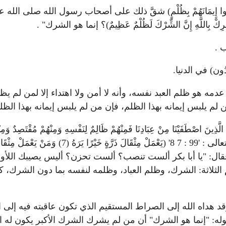
لْبِسُوا إِيمَانَهُمْ بِظُلْمٍ) شقَّ ذلك على أصحاب رسول الله صلى ال
بِاللَّهِ إِنَّ الشِّرْكَ لَظُلْمٌ عَظِيمٌ)؟ إنما هو الشرك" .
 .
َدُون) في الدنيا.
مه هو ظلم العبد نفسه، وأنه لا أمن ولا اهتداء إلا لمن لم يظ
 لم يلبس إيمانه بهذا الظلم، فإن من لم يلبس إيمانه بهذا الظل
'35 : 32' (ثُمَّ أَوْرَثْنَا الْكِتَابَ الَّذِينَ اصْطَفَيْنَا مِنْ عِبَادِنَا فَمِنْهُمْ ظَالِمٌ لِنَفْسِهِ وَمِنْ
ينفي أن يؤاخذ أحدهم بظلمه لنفسه بذنبٍ إذا لم يت
 فقال: "يا أبا بكر ألست تنصب؟ ألست تحزن؟ أليس يصيبك اللأو
لثلاثة: الشرك، وظلم العباد، وظلمه لنفسه بما دون الشرك، كان
، وقد هداه الله إلى الصراط المستقيم الذي تكون عاقبته فيه 
ه: "إنما هو الشرك" أن من لم يشرك الشرك الأكبر يكون له الأم