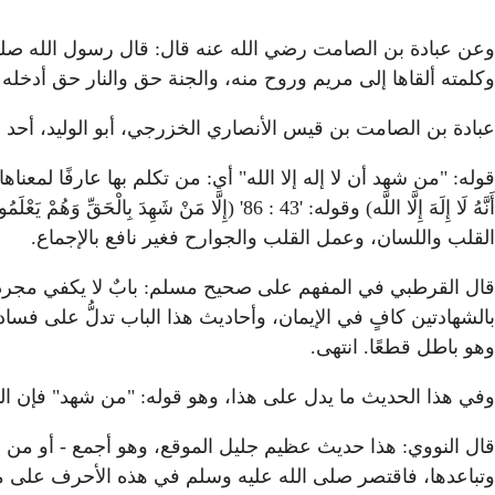
وعن عبادة بن الصامت رضي الله عنه قال: قال رسول الله صلى ا
وكلمته ألقاها إلى مريم وروح منه، والجنة حق والنار حق أدخله 
عبادة بن الصامت بن قيس الأنصاري الخزرجي، أبو الوليد، أحد ا
أَنَّهُ لَا إِلَهَ إِلَّا اللَّه) وقوله: '3
القلب واللسان، وعمل القلب والجوارح فغير نافع بالإجماع.
قال القرطبي في المفهم على صحيح مسلم: بابٌ لا يكفي مجرد الت
بالشهادتين كافٍ في الإيمان، وأحاديث هذا الباب تدلُّ على فسا
وهو باطل قطعًا. انتهى.
وفي هذا الحديث ما يدل على هذا، وهو قوله: "من شهد" فإن ال
قال النووي: هذا حديث عظيم جليل الموقع، وهو أجمع - أو من أ
وتباعدها، فاقتصر صلى الله عليه وسلم في هذه الأحرف على ما 