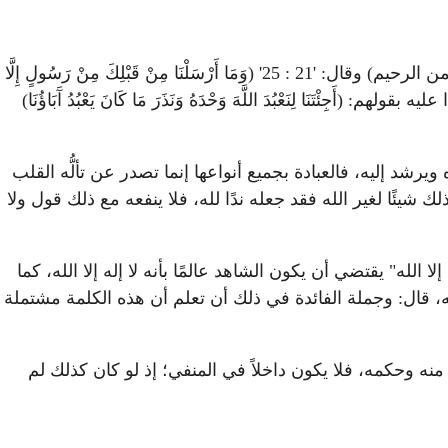
قوله: "وحده" تأكيد للإثبات، "لا شريك له" تأكيد للنفي، قاله الحافظ، كما قال تعالى: '2 : 163' (وإلهكم إله واحد لا إله إلا هو الرحمن الرحيم) وقال: '21 : 25' (وَمَا أَرْسَلْنَا مِنْ قَبْلِكَ مِنْ رَسُولٍ إِلَّا
إِلَهٍ غَيْرُه) فأجابوه ردًا عليه بقولهم: (أَجِئْتَنَا لِنَعْبُدَ اللَّهَ وَحْدَهُ وَنَذَرَ مَا كَانَ يَعْبُدُ آَبَاؤُنَا)
رشد إليه، فالعبادة بجميع أنواعها إنما تصدر عن تألُّه القلب
 شيئًا لغير الله فقد جعله ندًا لله، فلا ينفعه مع ذلك قول ولا
 الله" يقتضي أن يكون الشاهد عالمًا بأنه لا إله إلا الله، كما
يره سبحانه، قال: وجملة الفائدة في ذلك أن تعلم أن هذه الكلمة مشتملة
منه وحكمه، فلا يكون داخلاً في المنفي؛ إذ لو كان كذلك لم