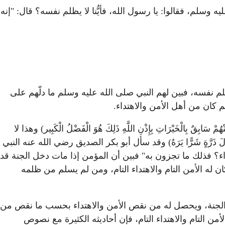
له عليه وسلم، فقالوا: يا رسول الله، فأيُّنا لا يظلم نفسه؟ قال: "إنه
لم نفسه، فبين لهم النبي صلى الله عليه وسلم ما دلّهم على
م كان من أهل الأمن والاهتداء.
هُمْ مُقْتَصِدٌ وَمِنْهُمْ سَابِقٌ بِالْخَيْرَاتِ بِإِذْنِ اللَّهِ ذَلِكَ هُوَ الْفَضْلُ الْكَبِير) وهذا لا
ب، كما قال تعالى : '99 : 7 8' (يَعْمَلْ مِثْقَالَ ذَرَّةٍ خَيْرًا يَرَهُ (7) وَمَنْ يَعْمَلْ مِثْقَالَ ذَرَّةٍ شَرًّا يَرَهُ) وقد سأل أبو بكر الصديق رضي الله عنه النبي
اء؟ فذلك ما تجزون به" فبين أن المؤمن إذا مات دخل الجنة قد
 له الأمن التام والاهتداء التام، ومن لم يسلم من ظلمه
إلى الجنة، ويحصل له من نقص الأمن والاهتداء بحسب ما نقص من
ن التام والاهتداء التام، فإن أحاديثه الكثيرة مع نصوص