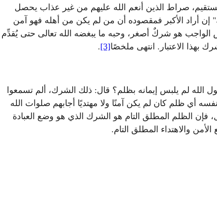
 المستقيم، صراط الذين أنعم الله عليهم من غير عذاب يحصل
" إن أراد الأكبر فمقصوده أن من لم يكن من أهله فهو آمن
لواجب هو شركٌ أصغر، وحبه ما يبغضه الله تعالى حتى يُقدِّم
 بهذا الاعتبار. انتهى ملخصًا
[3]
.
ة: وأيُّنا يا رسول الله لم يلبس إيمانه بظلم؟ قال: ذلك الشرك، ألم تسمعوا
نفسه أي ظلم كان لم يكن آمنًا ولا مهتديًا أجابهم صلوات الله
ل، فإن الظلم المطلق التام هو الشرك الذي هو وضع العبادة
لأمن والاهتداء المطلق التام.