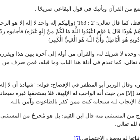
واضع من القرآن ويأتيك في قول البقاعي صريحًا .
َهَ إِلَّا أَنَا فَاعْبُدُون) وقال: '7 : 65' (وَإِلَى عَادٍ أَخَاهُمْ هُودًا قَالَ يَا قَوْمِ اعْبُدُوا اللَّهَ مَا لَكُمْ مِنْ 
 وحده لا شريك له، والقرآن من أوله إلى آخره يبين هذا ويقرره وي
له تعالى، كما تقدم في أدلة هذا الباب وما قبله، فمن صرف من ذلك
، وقال الوزير أبو المظفر في الإفصاح: قوله: "شهادة أن لا إله إلا
[الله] مرتفعٌ بعد [إلا] من حيث أنه الواجب له الإلهية، فلا يستحقها غ
تَّ الإيجاب لله سبحانه كنت ممن كفر بالطاغوت وآمن بالله.
رج من المستثنى منه قال ابن القيم: بل هو مُخرجٌ من المستثنى 
 لله تعالى.
ثباتها له بوصف الاختصاص.
[5]