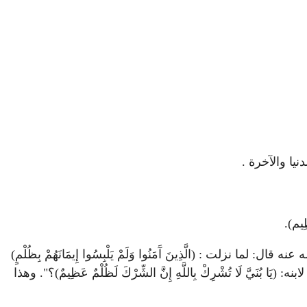
نيا والآخرة .
يم).
 : (الَّذِينَ آَمَنُوا وَلَمْ يَلْبِسُوا إِيمَانَهُمْ بِظُلْمٍ)
ُنَيَّ لَا تُشْرِكْ بِاللَّهِ إِنَّ الشِّرْكَ لَظُلْمٌ عَظِيمٌ)؟". وهذا