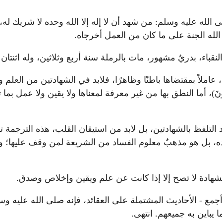
لله عليه وسلم: من شهد أن لا إله إلا الله وحده لا شريك له،
الله الجنة على ما كان من العمل أخرجاه.
لنقباء، بدريٌ مشهور، مات بالرملة سنة أربع وثلاثين، وله اثن
4 : 86' (إِلَّا مَنْ شَهِدَ بِالْحَقِّ وَهُمْ يَعْلَمُونَ)، أما النطق بها من غير معرفة
لفظ بالشهادتين، بل لابد من استيقان القلب، هذه الترجمة تنب
ده، بل هو مذهبٌ معلوم الفساد من الشريعة لمن وقف عليها؛ ولأ
شهادة لا تصح إلا إذا كانت عن علم ويقين وإخلاص وصدق.
جمع - الأحاديث المشتملة على العقائد، فإنه صلى الله عليه 
يباين به جميعهم. انتهى.