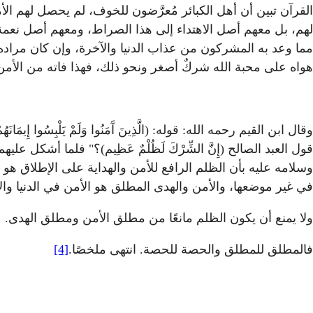
القرآن تبين أن أهل الكبائر مُعرَّضون للخوف، لم يحصل لهم ال
لهم، بل معهم أصل الاهتداء إلى هذا الصراط، ومعهم أصل نعمة ا
مما وعد به المشركون من عذاب الدنيا والآخرة، وإن كان مراده
هواه على محبة الله شركٌ أصغر ونحو ذلك، فهذا فاته من الأمن 
وقال ابن القيم رحمه الله: قوله: (الَّذِينَ آَمَنُوا وَلَمْ يَلْبِسُوا إِيم
قول العبد الصالح (إِنَّ الشِّرْكَ لَظُلْمٌ عَظِيم)؟" فلما أشكل
وسلامه عليه بأن الظلم الرافع للأمن والهداية على الإطلاق هو
في غير موضعها، والأمن والهدى المطلق هو الأمن في الدنيا والآ
ولا يمنع أن يكون الظلم مانعًا من مطلق الأمن ومطلق الهدى.
فالمطلق للمطلق والحصة للحصة. انتهى ملخصًا.
[4]