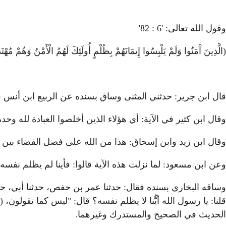
وقول الله تعالى: '6 : 82'
(الَّذِينَ آَمَنُوا وَلَمْ يَلْبِسُوا إِيمَانَهُمْ بِظُلْمٍ أُولَئِكَ لَهُمُ الْأَمْنُ وَهُمْ مُهْ
قال ابن جرير: حدثني المثنى وساق بسنده عن الربيع ابن أنس قا
وقال ابن كثير في الآية: أي هؤلاء الذين أخلصوا العبادة لله وحده
وقال ابن زيد وابن إسحاق: هذا من الله على فصل القضاء بين إ
وعن ابن مسعود: لما نزلت هذه الآية قالوا: فأينا لم يظلم نفسه؟ فق
وساقه البخاري بسنده فقال: حدثنا عمر بن حفص، حدثنا أبي، حدثنا الأعم
قلنا: يا رسول الله أيُّنا لا يظلم نفسه؟ قال: "ليس كما تقولون، (لَمْ يَلْبِس
الحديث في الصحيح والمستدرك وغيرهما.