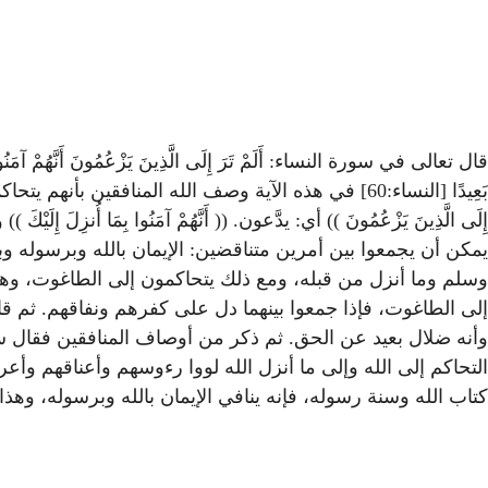
قال تعالى في سورة النساء: أَلَمْ تَرَ إِلَى الَّذِينَ يَزْعُمُونَ أَنَّهُمْ آمَنُوا بِمَا 
بَعِيدًا [النساء:60] في هذه الآية وصف الله المنافقي
إِلَى الَّذِينَ يَزْعُمُونَ )) أي: يدَّعون. (( أَنَّهُمْ آمَنُوا بِمَا أُنزِلَ إِلَي
يمكن أن يجمعوا بين أمرين متناقضين: الإيمان بالله وبرسوله وبم
وسلم وما أنزل من قبله، ومع ذلك يتحاكمون إلى الطاغوت، وهو م
إلى الطاغوت، فإذا جمعوا بينهما دل على كفرهم ونفاقهم. ثم قال سبحانه
التحاكم إلى الله وإلى ما أنزل الله لووا رءوسهم وأعناقهم وأ
كتاب الله وسنة رسوله، فإنه ينافي الإيمان بالله وبرسوله، وهذ