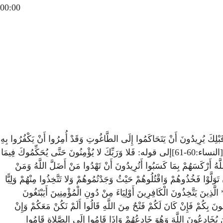
00:00
ُرِيدُونَ أَنْ يَتَحَاكَمُوا إِلَى الطَّاغُوتِ وَقَدْ أُمِرُوا أَنْ يَكْفُرُوا بِهِ
وَيُرِيدُ الشَّيْطَانُ أَنْ يُضِلَّهُمْ ضَلالًا بَعِيدًا * وَإِذَا قِيلَ لَهُمْ تَعَالَوْا إِلَى مَا أَنزَلَ اللَّهُ وَإِلَى الرَّسُولِ رَأَيْتَ الْمُنَافِقِينَ يَصُدُّونَ عَنْكَ صُدُودًا [النساء:60-61]إلى قوله: فَلا وَرَبِّكَ لا يُؤْمِنُونَ حَتَّى يُحَكِّمُوكَ فِيمَا
ال تعالى: فَمَا لَكُمْ فِي الْمُنَافِقِينَ فِئَتَيْنِ وَاللَّهُ أَرْكَسَهُمْ بِمَا كَسَبُوا أَتُرِيدُونَ أَنْ تَهْدُوا مَنْ أَضَلَّ اللَّهُ وَمَنْ
َوَلَّوْا فَخُذُوهُمْ وَاقْتُلُوهُمْ حَيْثُ وَجَدْتُمُوهُمْ وَلا تَتَّخِذُوا مِنْهُمْ وَلِيًّا
مُنَافِقِينَ بِأَنَّ لَهُمْ عَذَابًا أَلِيمًا * الَّذِينَ يَتَّخِذُونَ الْكَافِرِينَ أَوْلِيَاءَ مِنْ دُونِ الْمُؤْمِنِينَ أَيَبْتَغُونَ
َمِيعًا * الَّذِينَ يَتَرَبَّصُونَ بِكُمْ فَإِنْ كَانَ لَكُمْ فَتْحٌ مِنَ اللَّهِ قَالُوا أَلَمْ نَكُنْ مَعَكُمْ وَإِنْ
ُمْ مِنَ الْمُؤْمِنِينَ فَاللَّهُ يَحْكُمُ بَيْنَكُمْ [النساء:140-141] إلى قوله: إِنَّ الْمُنَافِقِينَ يُخَادِعُونَ اللَّهَ وَهُوَ خَادِعُهُمْ وَإِذَا قَامُوا إِلَى الصَّلاةِ قَامُوا