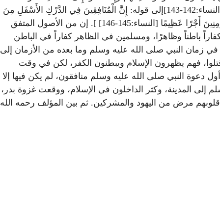
كُسَالَى يُرَاءُونَ النَّاسَ وَلا يَذْكُرُونَ اللَّهَ إِلَّا قَلِيلًا * مُذَبْذَبِينَ بَيْنَ ذَلِكَ لا إِلَى هَؤُلاءِ وَلا إِلَى هَؤُلاءِ وَمَنْ يُضْلِلِ اللَّهُ فَلَنْ تَجِدَ لَهُ سَبِيلًا [النساء:142-143]إلى قوله: إِنَّ الْمُنَافِقِينَ فِي الدَّرْكِ الأَسْفَلِ مِنَ
النَّارِ وَلَنْ تَجِدَ لَهُمْ نَصِيرًا * إِلَّا الَّذِينَ تَابُوا وَأَصْلَحُوا وَاعْتَصَمُوا بِاللَّهِ وَأَخْلَصُوا دِينَهُمْ لِلَّهِ فَأُوْلَئِكَ مَعَ الْمُؤْمِنِينَ وَسَوْفَ يُؤْتِ اللَّهُ الْمُؤْمِنِينَ أَجْرًا عَظِيمًا [النساء:145-146] ]. إن من الأصول المتفق
اراً باطناً وظاهرًا، ومسلمين في الظاهر كفاراً في الباطن
في زمان النبي صلى الله عليه وسلم وما بعده من الأزمان إلى
 قتلوا، فهم يظهرون الإسلام ويبطنون الكفر، لكن في وقت
 دعوة النبي صلى الله عليه وسلم منافقون، لم يكن فيها إلا
لم إلى المدينة، وكثر الداخلون في الإسلام، ووقعت غزوة بدر،
ي قلوبهم مرض من اليهود والمشركين. ثم بين المؤلف رحمه الله