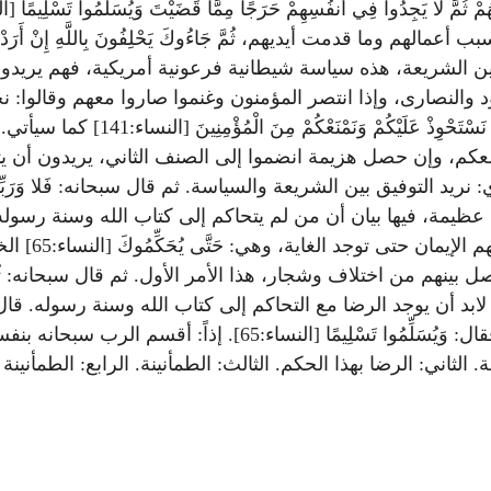
بين الشريعة، هذه سياسة شيطانية فرعونية أمريكية، فهم يريدون
النصارى، وإذا انتصر المؤمنون وغنموا صاروا معهم وقالوا: نحن معك
مِنَ اللَّهِ قَالُوا أَلَمْ نَكُنْ مَعَكُمْ وَ
يمة قالوا: نحن معكم، وإن حصل هزيمة انضموا إلى الصنف الثاني، يريدون 
: يَحْلِفُونَ بِاللَّهِ إِنْ أَرَدْنَا إِلَّا إِحْسَانًا وَتَوْفِيقًا [النساء:62] أي: نريد التوفيق بين الشريعة والسياسة. 
َجًا مِمَّا قَضَيْتَ وَيُسَلِّمُوا تَسْلِيمًا [النساء:65] هذه الآية عظيمة، فيها بيان أن من
سبحانه بنفسه ا
ن يوجد الرضا مع التحاكم إلى كتاب الله وسنة رسوله. قال سبحانه
يكفي هذا حتى يكون الاطمئنان كاملاً وتاماً، ولهذا أكد بالمصدر فقال: 
لثاني: الرضا بهذا الحكم. الثالث: الطمأنينة. الرابع: الطمأنينة