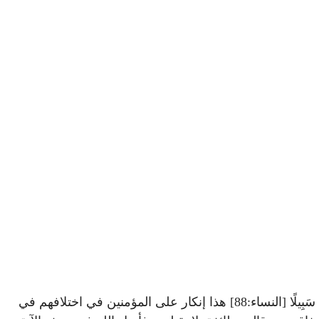
قال سبحانه: فَمَا لَكُمْ فِي الْمُنَافِقِينَ فِئَتَيْنِ وَاللَّهُ أَرْكَسَهُمْ بِمَا كَسَبُوا أَتُرِيدُونَ أَنْ تَهْدُوا مَنْ أَضَلَّ اللَّهُ وَمَنْ يُضْلِلِ اللَّهُ فَلَنْ تَجِدَ لَهُ سَبِيلًا [النساء:88] هذا إنكار على المؤمنين في اختلافهم في