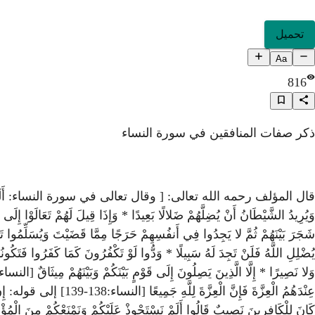
تحميل
Aa
816
ذكر صفات المنافقين في سورة النساء
قال المؤلف رحمه الله تعالى: [ وقال تعالى في سورة النساء: أَلَمْ تَرَ إِلَى الَّذِينَ
يُضْلِلِ اللَّهُ فَلَنْ تَجِدَ لَهُ سَبِيلًا * وَدُّوا لَوْ تَكْفُرُونَ كَمَا كَفَرُوا فَتَكُونُو
عِنْدَهُمُ الْعِزَّةَ فَإِن