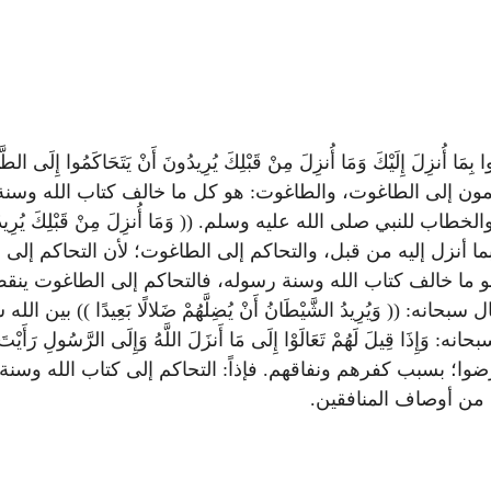
أُنزِلَ إِلَيْكَ وَمَا أُنزِلَ مِنْ قَبْلِكَ يُرِيدُونَ أَنْ يَتَحَاكَمُوا إِلَى الطَّاغُو
ن بأنهم يتحاكمون إلى الطاغوت، والطاغوت: هو كل ما خالف كتاب الله وسن
ْكَ )) والخطاب للنبي صلى الله عليه وسلم. (( وَمَا أُنزِلَ مِنْ قَبْلِكَ يُرِيدُونَ أ
ا أنزل إليه من قبل، والتحاكم إلى الطاغوت؛ لأن التحاكم إلى ا
ا خالف كتاب الله وسنة رسوله، فالتحاكم إلى الطاغوت ينقض ال
: (( وَيُرِيدُ الشَّيْطَانُ أَنْ يُضِلَّهُمْ ضَلالًا بَعِيدًا )) ب
عرضوا؛ بسبب كفرهم ونفاقهم. فإذاً: التحاكم إلى كتاب الله و
ا من أوصاف المنافقين.