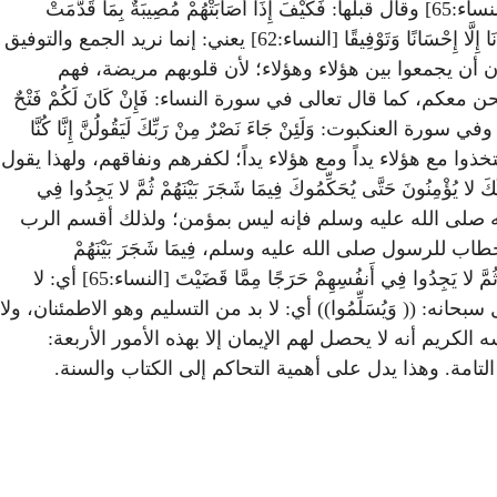
قال الله تعالى: فَلا وَرَبِّكَ لا يُؤْمِنُونَ حَتَّى يُحَكِّمُوكَ فِيمَا شَجَرَ بَيْنَهُمْ ثُمَّ لا يَجِدُوا فِي أَنفُسِهِمْ حَرَجًا مِمَّا قَضَيْتَ وَيُسَلِّمُوا تَسْلِيمًا [النساء:65] وقال قبلها: فَكَيْفَ إِذَا أَصَابَتْهُمْ مُصِيبَةٌ بِمَا قَدَّمَتْ
أَيْدِيهِمْ [النساء:62] يعني: إذا أصابتهم مصيبة قدرها الله عليهم بسبب أعمالهم وما قدمت أيديهم، ثُمَّ جَاءُوكَ يَحْلِفُونَ بِاللَّهِ إِنْ أَرَدْنَا إِلَّا إِحْسَانًا وَتَوْفِيقًا [النساء:62] يعني: إنما نريد الجمع والتوفيق
 أن يجمعوا بين هؤلاء وهؤلاء؛ لأن قلوبهم مريضة، فهم
م، كما قال تعالى في سورة النساء: فَإِنْ كَانَ لَكُمْ فَتْحٌ
إِنْ كَانَ لِلْكَافِرِينَ نَصِيبٌ قَالُوا أَلَمْ نَسْتَحْوِذْ عَلَيْكُمْ وَنَمْنَعْكُمْ مِنَ الْمُؤْمِنِينَ [النساء:141] كما سيأتي. وفي سورة العنكبوت: وَلَئِنْ جَاءَ نَصْرٌ مِنْ رَبِّكَ لَيَقُولُنَّ إِنَّا كُنَّا
أن يتخذوا مع هؤلاء يداً ومع هؤلاء يداً؛ لكفرهم ونفاقهم، ولهذا يقول
ثم قال سبحانه: فَلا وَرَبِّكَ لا يُؤْمِنُونَ حَتَّى يُحَكِّمُوكَ فِيمَا شَجَرَ بَيْنَهُمْ ثُمَّ لا يَجِدُوا فِي
 لم يتحاكم إلى كتاب الله وسنة رسوله صلى الله عليه وسلم فإنه ليس بمؤمن؛ ولذلك أقسم الرب
لكريمة: فَلا وَرَبِّكَ لا يُؤْمِنُونَ [النساء:65] نفى عنهم الإيمان حتى توجد الغاية، وهي: حَتَّى يُحَكِّمُوكَ [النساء:65] الخطاب للرسول صلى الله عليه وسلم، فِيمَا شَجَرَ بَيْنَهُمْ
[النساء:65] أي: حتى يحكموا الرسول في موارد النزاع وفيما حصل بينهم من اختلاف وشجار، هذا الأمر الأول. ثم قال سبحانه: ثُمَّ لا يَجِدُوا فِي أَنفُسِهِمْ حَرَجًا مِمَّا قَضَيْتَ [النساء:65] أي: لا
: (( وَيُسَلِّمُوا)) أي: لا بد من التسليم وهو الاطمئنان، ولا
وَيُسَلِّمُوا تَسْلِيمًا [النساء:65]. إذاً: أقسم الرب سبحانه بنفسه الكريم أنه لا يحصل لهم الإيمان إلا بهذه الأمور الأربعة:
 التامة. وهذا يدل على أهمية التحاكم إلى الكتاب والسنة.