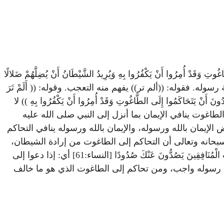
تِ وَقَدْ أُمِرُوا أَنْ يَكْفُرُوا بِهِ وَيُرِيدُ الشَّيْطَانُ أَنْ يُضِلَّهُمْ ضَلالًا
ة رسوله. فقوله: ((ألم تر)) يفهم منه التعجب. وقوله: (( أَلَمْ تَرَ
َنْ يَتَحَاكَمُوا إِلَى الطَّاغُوتِ وَقَدْ أُمِرُوا أَنْ يَكْفُرُوا بِهِ )) لا
لطاغوت ينافي الإيمان بما أنزل إلى النبي صلى الله عليه
إيمان بالله ورسوله، والإيمان بالله ورسوله ينافي التحاكم
ين الله سبحانه وتعالى أن التحاكم إلى الطاغوت من إرادة الشيطان،
وأنه ضلال بعيد عن الحق. ثم ذكر من أوصاف المنافقين فقال سبحانه: وَإِذَا قِيلَ لَهُمْ تَعَالَوْا إِلَى مَا أَنزَلَ اللَّهُ وَإِلَى الرَّسُولِ رَأَيْتَ الْمُنَافِقِينَ يَصُدُّونَ عَنْكَ صُدُودًا [النساء:61] أي: إذا دعوا إلى
سنة رسوله واجب، ومن تحاكم إلى الطاغوت الذي هو ما خالف