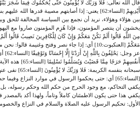
بين هؤلاء وهؤلاء، نريد أن نجمع بين السياسة المخالفة للحق و
يخشون أن ينتصر المؤمنون، فإذا هُزِم المؤمنون صاروا مع اليهود و
مَعَكُمْ [العنكبوت:10] أي: إذا جاء نصر وفتح وغن
عز وجل
أَنفُسِهِمْ حَر
يكفي التحاكم، مع وجود الحرج من حكم الله وحكم رسوله، بل لابد أ
الأول: تحكيم الرسول عليه الصلاة والسلام في النزاع والخصومة. ا