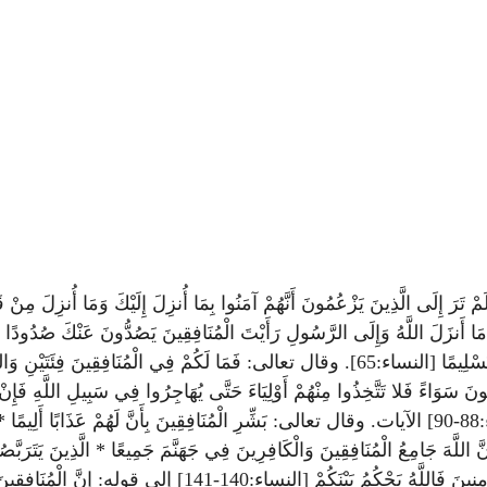
 يَزْعُمُونَ أَنَّهُمْ آمَنُوا بِمَا أُنزِلَ إِلَيْكَ وَمَا أُنزِلَ مِنْ قَبْلِكَ ي
شَجَرَ بَيْنَهُمْ ثُمَّ لا يَجِدُوا فِي أَنفُسِهِمْ حَرَجًا مِمَّا قَضَيْتَ وَيُسَلِّمُوا تَسْلِيمًا [النساء:65]. وق
نَ سَوَاءً فَلا تَتَّخِذُوا مِنْهُمْ أَوْلِيَاءَ حَتَّى يُهَاجِرُوا فِي سَبِيلِ اللَّهِ فَإِنْ ت
وَلا نَصِيرًا * إِلَّا الَّذِينَ يَصِلُونَ إِلَى قَوْمٍ بَيْنَكُمْ وَبَيْنَهُمْ مِيثَاقٌ [النساء:88-90] الآيات. وقال تعالى: بَشِّرِ الْ
َّ الْعِزَّةَ لِلَّهِ جَمِيعًا [النساء:138-139] إلى قوله: إِنَّ اللَّهَ جَامِعُ الْمُنَافِقِينَ وَالْكَافِرِينَ فِي جَهَنَّمَ ج
كَانَ لِلْكَافِرِينَ نَصِيبٌ قَالُوا أَلَمْ نَسْتَحْوِذْ عَلَيْكُمْ وَنَمْنَعْك