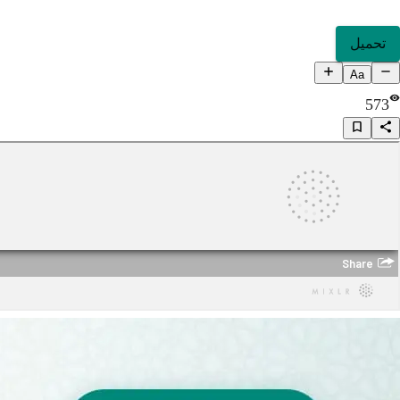
تحميل
Aa
573