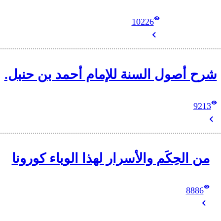
10226
شرح أصول السنة للإمام أحمد بن حنبل.
9213
من الحِكَم والأسرار لهذا الوباء كورونا
8886