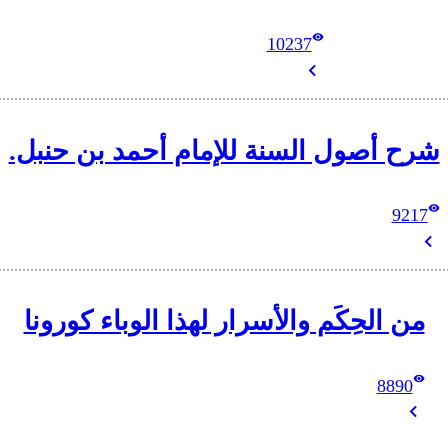
10237
شرح أصول السنة للإمام أحمد بن حنبل.
9217
من الحِكَم والأسرار لهذا الوباء كورونا
8890