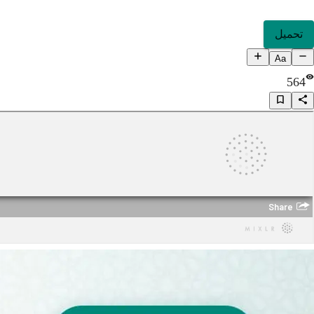
تحميل
Aa
564