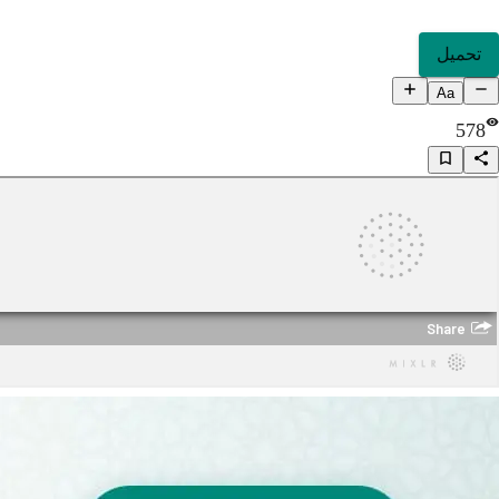
تحميل
Aa
578