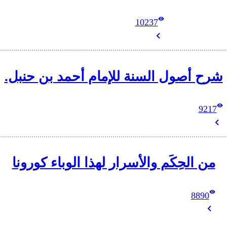
10237
شرح أصول السنة للإمام أحمد بن حنبل.
9217
من الحِكَم والأسرار لهذا الوباء كورونا
8890