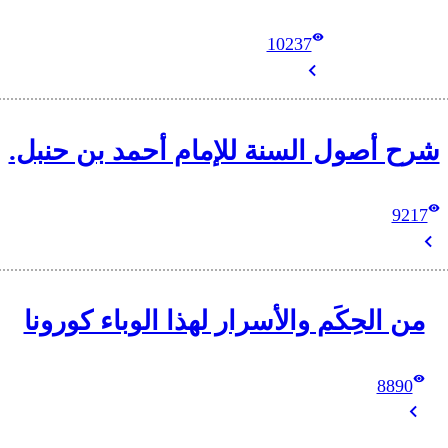
10237
شرح أصول السنة للإمام أحمد بن حنبل.
9217
من الحِكَم والأسرار لهذا الوباء كورونا
8890