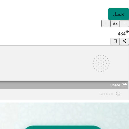
تحميل
Aa
484