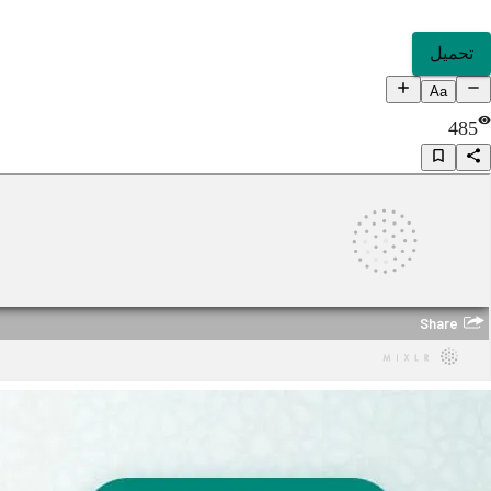
تحميل
Aa
485