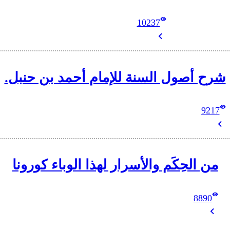
10237
شرح أصول السنة للإمام أحمد بن حنبل.
9217
من الحِكَم والأسرار لهذا الوباء كورونا
8890