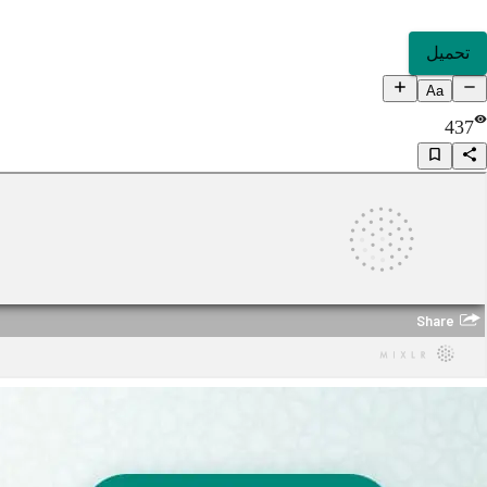
تحميل
Aa
437