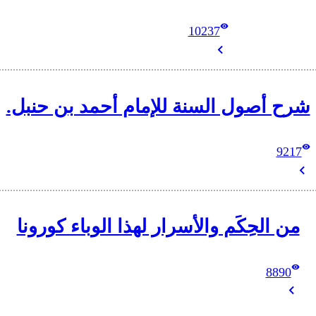
10237
شرح أصول السنة للإمام أحمد بن حنبل.
9217
من الحِكَم والأسرار لهذا الوباء كورونا
8890