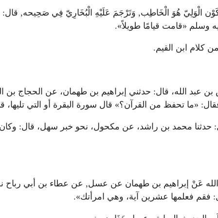
 الْوَلِيّ هُوَ الْخَاطِب, وَتَرْجَمَ عَلَيْهِ الْبُخَارِيّ فِي صَحِيحه, قال: وَفِي
عليه وسلم «قامت قيامًا طويلاً».
ا كله من كلام ابن القيم.
حفص بن عبد الله، قال: حدثني إبراهيم بن طهمان، عن الحجاج بن
فقال: «ما تحفظ من القرآن؟» قال سورة البقرة أو التي تليها،
بي، قال: حدثنا محمد بن راشد، عن مكحول، نحو خبر سهل، قال: و
الله عَنْ إبراهيم بن طهمان عن عسل, عن عطاء بن أبي رباح نحو
قال: فقم فعلمها عشرين آية، وهي امرأتك».