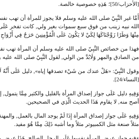
[الأحزاب/50]؛ هَذِهِ خصوصية خالصة.
أَمَّا غير النَّبِيّ صلى الله عليه وسلم فلا يجوز للمرأة أن تهب نفسها
الله نبيه زينب من فوق سبع سموات بغير ولي, كانت تفخر عَلَى أزو
مِنْهَا وَطَرًا زَوَّجْنَاكَهَا لِكَيْ لا يَكُونَ عَلَى الْمُؤْمِنِينَ حَرَجٌ فِي أَزْوَاجِ أ
فهذا من خصائص النَّبِيّ صلى الله عليه وسلم أن المرأة تهب نفسها له,
من الصادق والمهر وَلَابُدَّ من الولي, لقول النَّبِيّ صلى الله علي
وقول النَّبِيّ: «هَلْ عندك من شَيْء تصدقها إياه», دليل عَلَى أَنَّهُ لَابُ
[النساء/24].
وَفِيهِ دليل عَلَى جواز إصداق المرأة بالقليل والكثير مِمَّا يتمول, 
أصح منه, لا يقاوم هَذَا الحديث الَّذِي في الصحيحين.
وَفِيهِ عَلَى جواز إصداق المرأة إِذَا لَمْ يوجد المال بالعمل, والم
مثلاً صنعة مثل الكمبيوتر مثلاً وما أشبه ذَلِكَ مِمَّا هُوَ مفيد.
وَفِيهِ جواز عرض المرأة نفسها عَلَى الرجل الصالح, هَذَا عرض ولكن