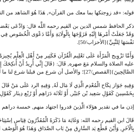
قوله: «قد زوجتكها بما معك من القرآن», هَذَا هُوَ الشاهد من ال
ذكر الحافظ شمس الدين بن القيم رحمه اللَّه قال: وَادَّعَى بَعْضهمْ أَنَّ هَذَا الْحَ
وَقَدْ جَعَلَتْ أَمْرهَا إِلَيْهِ فَزَوَّجَهَا بِالْوِلَايَةِ وَأَمَّا دَعْوَى الْخُصُ
نَفْسَهَا لِلنَّبِيِّ}[الأحزاب/50].
وَأَمَّا تَزْوِيج الْمَرْأَة عَلَى تَعْلِيم الْقُرْآن فَكَثِير مِنْ أَهْل الْعِ
عليه الصلاة والسلام مَعَ صهره, قَالَ: {قَالَ إِنِّي أُرِيدُ أَنْ أُنكِحَكَ إِحْدَى ابْن
الصَّالِحِينَ}[القصص/27]؛ والأصل أن شرع من قبلنا شرع لنا ما لَمْ يأتي شرعنا بخلافه.
وَفِيهِ جَوَاز نِكَاح الْمُعْدِم الَّذِي لَا مَال لَهُ, وَفِيهِ الرد عَلَى مَنْ قَالَ بِ
بِخَمْسِينَ كَقَوْلِ سَعِيد بْن جُبَيْر, أَوْ ثَلَاثَة دَرَاهِم أَوْ رُبْع دِينَار كَقَوْ
إذن ما في تقدير هؤلاء الَّذِينَ قدروا اجتهاد منهم, خمسة دراهم أربع
قَالَ ابن القيم رحمه الله: وَغَايَة مَا ذَكَرَهُ الْمُقَدِّرُونَ قِيَاس اِسْتِبَاحَة 
بِالْآخَرِ, وَأَيْنَ قَطْع يَد السَّارِق مِنْ بَاب الصَّدَاق وَهَذَا هُوَ الْوَصْف