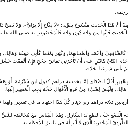
ترجمة.
دِيث مَنْسُوخ بِقَوْلِهِ: «لَا نِكَاح إِلَّا بِوَلِيٍّ», وَلَا يَصِحّ ذَلِكَ فَإِنّ
وص فِي الْحَدِيث فَإِنَّهَا مِنْ وَجْه دُون وَجْه فَالْمَخْصُوص به صلى الله عليه وسلم 
لْم يُجِيزهُ كَالشَّافِعِيِّ وَأَحْمَد وَأَصْحَابهمَا, وَكَثِير يَمْنَعهُ كَأَب
َتَيَّ هَاتَيْنِ عَلَى أَنْ تَأْجُرَنِي ثَمَانِيَ حِجَجٍ فَإِنْ أَتْمَمْتَ عَشْرًا فَمِ
تَقْدِيرِ أَقَلّ الصَّدَاق إِمَّا بخمسة دراهم كقول ابن شُبْرُمَةَ, أَوْ بِعَشْرَةٍ كَقَ
لِ مَالِك, وَلَيْسَ لِشَيْءٍ مِنْ هَذِهِ الْأَقْوَال حُجَّة يَجِب الْمَصِير إِلَيْهَا.
ين ثلاثة دراهم ربع دينار كُلّ هَذَا اجتهاد ما في تقدير, ولهذا قَا
الْبُضْع عَلَى قَطْع يَد السَّارِق, وَهَذَا الْقِيَاس مَعَ مُخَالَفَته لِلنَّصِّ فَاس
 الطَّرْدِيّ الْمَحْض؛ الَّذِي لَا أَثَر لَهُ فِي تَعْلِيق الأحكام به.