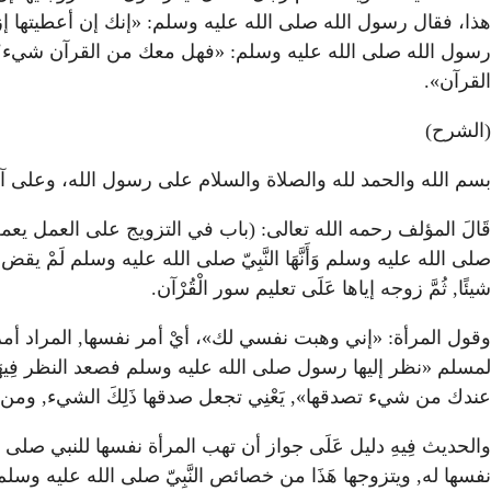
هذا، فقال رسول الله صلى الله عليه وسلم: «إنك إن أعطيتها إزا
رسول الله صلى الله عليه وسلم: «فهل معك من القرآن شيء؟»،
القرآن».
(الشرح)
بسم الله والحمد لله والصلاة والسلام على رسول الله، وعلى آ
قَالَ المؤلف رحمه الله تعالى: (باب في التزويج على العمل يع
صلى الله عليه وسلم وَأَنَّهَا النَّبِيّ صلى الله عليه وسلم لَمْ يق
شيئًا, ثُمَّ زوجه إياها عَلَى تعليم سور الْقُرْآن.
وقول المرأة: «إني وهبت نفسي لك»، أيْ أمر نفسها, المراد أمر نف
لمسلم «نظر إليها رسول صلى الله عليه وسلم فصعد النظر فِيهَا وص
عندك من شيء تصدقها», يَعْنِي تجعل صدقها ذَلِكَ الشيء, ومن هنا ز
والحديث فِيهِ دليل عَلَى جواز أن تهب المرأة نفسها للنبي صلى 
نفسها له, ويتزوجها هَذَا من خصائص النَّبِيّ صلى الله عليه وسلم, يَقُولُ الله تعالى