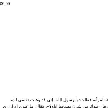
00:00
ته امرأة، فقالت: يا رسول الله، إني قد وهبت نفسي لك،
 «هل عندك من شيء تصدقها إياه؟»، فقال: ما عندي إلا إزاري