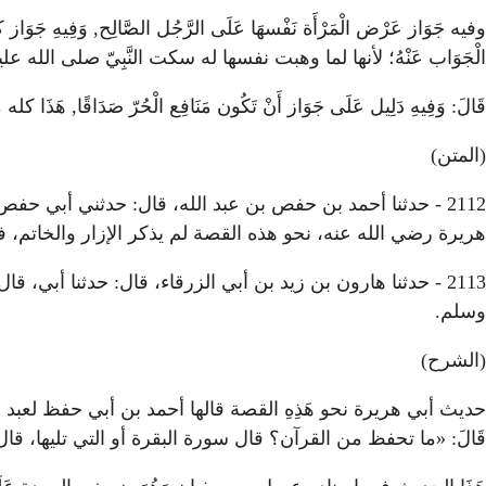
وفيه جَوَاز عَرْض الْمَرْأَة نَفْسهَا عَلَى الرَّجُل الصَّالِح, وَفِيهِ جَوَاز كَوْن
الْجَوَاب عَنْهُ؛ لأنها لما وهبت نفسها له سكت النَّبِيّ صلى الله 
قَالَ: وَفِيهِ دَلِيل عَلَى جَوَاز أَنْ تَكُون مَنَافِع الْحُرّ صَدَاقًا, هَذَ
(المتن)
2112 - حدثنا أحمد بن حفص بن عبد الله، قال: حدثني أبي 
هريرة رضي الله عنه، نحو هذه القصة لم يذكر الإزار والخاتم، 
2113 - حدثنا هارون بن زيد بن أبي الزرقاء، قال: حدثنا أ
وسلم.
(الشرح)
حديث أبي هريرة نحو هَذِهِ القصة قالها أحمد بن أبي حفظ لعبد 
قَالَ: «ما تحفظ من القرآن؟ قال سورة البقرة أو التي تليها، 