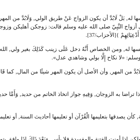
 له, بَلْ لَابُدَّ أن يكون الزواج عَنْ طريق الولي, وَلَابُدَّ من ال
اج النَّبِيّ صلى الله عليه وسلم قالت: زوجكن أهليكن وزوجني الل
َدْعِيَائِهِمْ }[الأحزاب/37].
 ومن الخصاص أَنَّهُ دخل عَلَى زينب كَذَلِكَ بغير ولي, الله تعالى 
ه وسلم: «لا نكاح إِلَّا بولي وشاهدي عدل».
دَّ من المهر, وأن الأصل أن يكون المهر شيئًا من المال, كما قَالَ الله تعالى
إذا تراضا به الزوجان, وَفِيهِ جواز اتخاذ الخاتم من حديد, وَأَمَّا ح
هنة, كأن يصدقها بتعليمها الْقُرْآن أو تعليمها أحاديث السنة, أو تعل
 إذا أمنت الفتنة والمفسدة فلا بأس, وَبَعْدَ ذَلِكَ إِذَا وافق يت