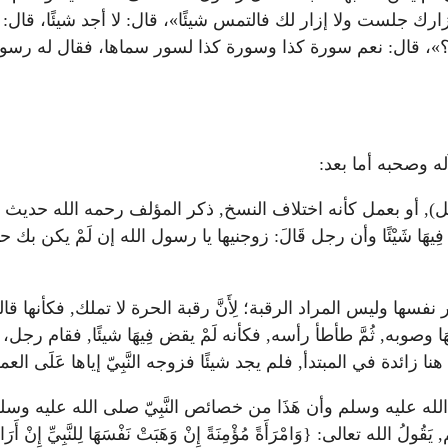
رك جلست ولا إزار لك فالتمس شيئًا»، قال: لا أجد شيئًا، قال: 
 قال: نعم سورة كذا وسورة كذا لسور سماها، فقال له رسول 
له وصحبه أما بعد:
مل), أو بعمل كأنه اختلاف النسخ, ذكر المؤلف رحمه الله حديث
ض فِيهَا شَيْئًا وأن رجل قَالَ: زوجنيها يا رسول الله إن لَمْ يكن 
سها وليس المراد الرقبة؛ لِأَنَّ رقبة الحرة لا تملك, فكأنها ق
وبه, ثُمَّ طأطأ رأسه, فكأنه لَمْ يقض فِيهَا شيئًا, فقام رجل،
ائدة في المبتدأ, فلم يجد شيئًا فزوجه النَّبِيّ إياها عَلَى الع
الله عليه وسلم وأن هَذَا من خصائص النَّبِيّ صلى الله عليه وس
: {وَامْرَأَةً مُؤْمِنَةً إِنْ وَهَبَتْ نَفْسَهَا لِلنَّبِيِّ إِنْ أَرَادَ النَّبِ