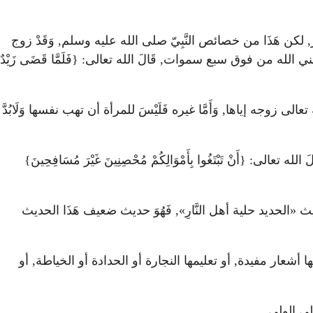
مهر, لكن هَذَا من خصائص النَّبِيّ صلى الله عليه وسلم, وَقَدْ زوج
ه من فوق سبع سموات, قَالَ الله تعالى: {فَلَمَّا قَضَى زَيْدٌ
زوجه إياها, وَأَمَّا غيره فَلَيْسَ للمرأة أن تهب نفسها وَلَابُدَّ
: {أَنْ تَبْتَغُوا بِأَمْوَالِكُمْ مُحْصِنِينَ غَيْرَ مُسَافِحِينَ}
ديث «الحديد حلية أهل النَّارِ», فَهُوَ حديث ضعيف هَذَا الحديث
يمها أشعار مفيدة, أو تعليمها النجارة أو الحدادة أو الخياطة, أو
ولى الولي.