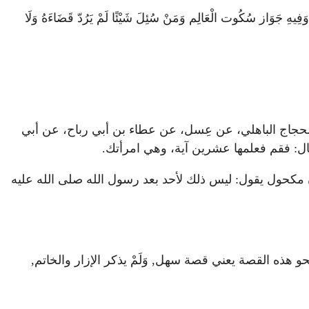
هِ جَوَاز سُكُوت الْعَالِم وَمَنْ سُئِلَ شَيْئًا لَمْ يَرُدّ قَضَاءَهُ وَلَا
 الحجاج الباهلي، عن عِسل، عن عطاء بن أبي رباح، عن أبي
 قال: فقم فعلمها عشرين آية، وهي امرأتك.
كان مكحول يقول: ليس ذلك لأحد بعد رسول الله صلى الله عليه
 هذه القصة يعني قصة سهل, وَلَمْ يذكر الإزار والخاتم,