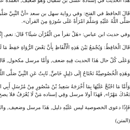
هَذَا الحديث في إسناده عسل بن سفيان وَهُوَ ضعيف, العمدة ع
قَالَ الحافظ في الفتح: وفي رواية سهل بن سعد «أنَّ النَّبِيَّ صَلَّى اللَّهُ عَلَيْهِ و
صَلَّى اللَّهُ عَلَيْهِ وَسَلَّمَ امْرَأَةً عَلَى سُورَةٍ مِنَ القرآن».
وفي حديث ابن عباس: «هَلْ تقرأ من الْقُرْآن شيئًا؟ قَالَ: نعم, إِنَّا أَعْطَيْنَ
قَالَ الْحَافِظُ: وَيُجْمَعُ بَيْنَ هَذِهِ الْأَلْفَاظِ بِأَنَّ بَعْضَ الرُّوَاةِ حَفِظَ مَا 
وَعَلَى كُلّ حال هَذَا الحديث فِيهِ ضعف, وَأَمَّا مرسل مكحول, ق
وهَذِهِ الْخُصُوصِيَّةُ تَحْتَاجُ إِلَى دَلِيلٍ خَاصٍّ, ثَابِتٌ عَنِ النَّبِيِّ صَلَّى اللَّه
وَأَمَّا مَا احْتُجَّ عَلَيْهَا بِمَا أَخْرَجَهُ سَعِيدُ بْنُ مَنْصُورٍ مِنْ مُرْسَلِ أَبِي ال
بَعْدَكَ مَهْرًا», فَهَذَا أولا مرسل وفِي إسناده مَنْ لَا يُعْرَفُ فلا يصح ق
فَإِذًا دعوى الخصوصية ليس عَلَيْهِ دليل, هَذَا مرسل وضعيف, والصو
(المتن)