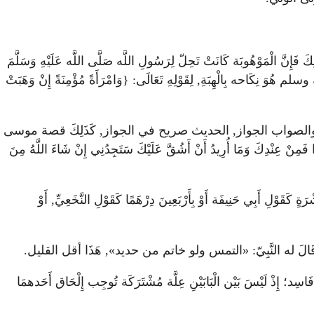
َ الْمَوْهُوبَة كَانَتْ تَحِلّ لِرَسُولِ اللَّه صَلَّى اللَّه عَلَيْهِ وَسَلَّمَ
هُوَ نِكَاحه بِالْهِبَةِ, لِقَوْلِهِ تَعَالَى: {وَامْرَأَةً مُؤْمِنَةً إِنْ وَهَبَتْ
ِي حَنِيفَة وَمَالِك, والصواب الجواز, الحديث صريح في الجواز, كَذَلِكَ قصة موسى
نْ عِنْدِكَ وَمَا أُرِيدُ أَنْ أَشُقَّ عَلَيْكَ سَتَجِدُنِي إِنْ شَاءَ اللَّهُ مِنَ
وْلِ أَبِي حَنِيفَة أَوْ بِأَرْبَعِينَ دِرْهَمًا كَقَوْلِ النَّخَعِيِّ, أَوْ
لَ له النَّبِيّ: «التمس ولو خاتم من حديد», هَذَا أقل القليل.
ِد؛ إِذْ لَيْسَ بَيْن الْبَابَيْنِ عِلَّة مُشْتَرَكَة تُوجِب إِلْحَاق أَحَدهمَا