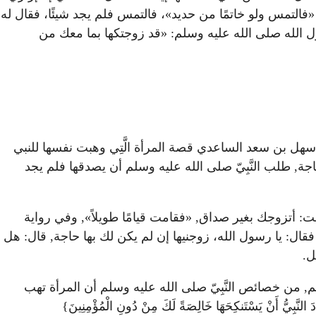
«فالتمس ولو خاتمًا من حديد»، فالتمس فلم يجد شيئًا، فقال له
الله صلى الله عليه وسلم: «قد زوجتكها بما معك من
 سهل بن سعد الساعدي قصة المرأة الَّتِي وهبت نفسها للنبي
بك حاجة, طلب النَّبِيّ صلى الله عليه وسلم أن يصدقها فلم يجد
الت: أتزوجك بغير صداق, «فقامت قيامًا طويلاً», وفي رواية
 فقال: يا رسول الله، زوجنيها إن لم يكن لك بها حاجة, قال: هل
مل.
لم, من خصائص النَّبِيّ صلى الله عليه وسلم أن المرأة تهب
يُّ أَنْ يَسْتَنكِحَهَا خَالِصَةً لَكَ مِنْ دُونِ الْمُؤْمِنِينَ}