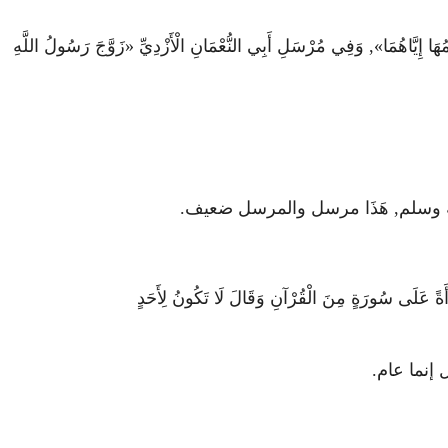
َّاهُمَا», وَفِي مُرْسَلِ أَبِي النُّعْمَانِ الْأَزْدِيِّ «زَوَّجَ رَسُولُ اللَّهِ
له عليه وسلم, هَذَا مرسل والمرسل ضعيف.
َأَةً عَلَى سُورَةٍ مِنَ الْقُرْآنِ وَقَالَ لَا تَكُونُ لِأَحَدٍ
ل إنما عام.