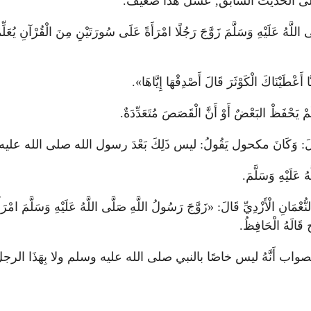
َلَى الحديث السابق, عسل هَذَا ضعيف.
َسَلَّمَ زَوَّجَ رَجُلًا امْرَأَةً عَلَى سُورَتَيْنِ مِنَ الْقُرْآنِ يُعَلِّمُهَا إِي
اكَ الْكَوْثَرَ قَالَ أَصْدِقْهَا إِيَّاهَا».
لَمْ يَحْفَظْ البَعْضٌ أَوْ أَنَّ الْقَصَصَ مُتَعَدِّدَةٌ.
َالَ: وَكَانَ مكحول يَقُولُ: ليس ذَلِكَ بَعْدَ رسول الله صلى ال
ُ عَلَيْهِ وَسَلَّمَ.
نُّعْمَانِ الْأَزْدِيِّ قَالَ: «زَوَّجَ رَسُولُ اللَّهِ صَلَّى اللَّهُ عَلَيْهِ وَسَلَّمَ امْر
َالَهُ الْحَافِظُ.
اب أَنَّهُ ليس خاصًا بالنبي صلى الله عليه وسلم ولا بِهَذَا الرج