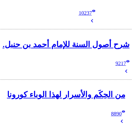
10237
شرح أصول السنة للإمام أحمد بن حنبل.
9217
من الحِكَم والأسرار لهذا الوباء كورونا
8890