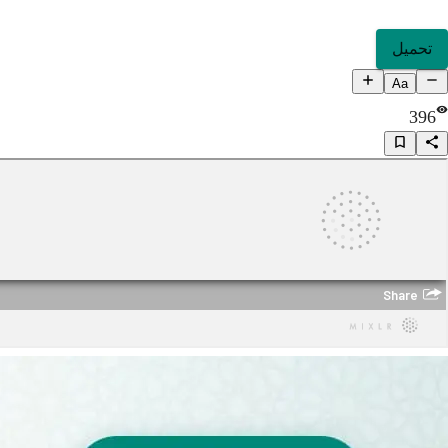
تحميل
Aa
396