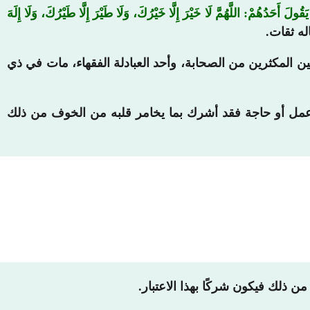
يَقُولَ أَحَدُهُمْ: اللَّهُمَّ لَا خَيْرَ إِلَّا خَيْرُكَ، وَلَا طَيْرَ إِلَّا طَيْرُكَ، وَلَا إِلَهَ
له ثقات.
 المكثرين من الصحابة، وأحد العبادلة الفقهاء، مات في ذي
عمل أو حاجة فقد أشرك بما يخامر قلبه من الخوف من ذلك
 ذلك فيكون شركًا بهذا الاعتبار.