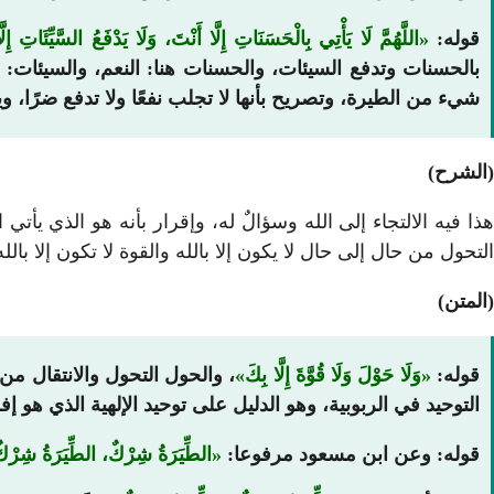
قوله:
اللَّهُمَّ لَا يَأْتِي بِالْحَسَنَاتِ إِلَّا أَنْتَ، وَلَا يَدْفَعُ السَّيِّئَاتِ إِلّ
بالحسنات وتدفع السيئات، والحسنات هنا: النعم، والسيئات:
شيء من الطيرة، وتصريح بأنها لا تجلب نفعًا ولا تدفع ضرًا، وي
(الشرح)
ذا فيه الالتجاء إلى الله وسؤالٌ له، وإقرار بأنه هو الذي يأت
التحول من حال إلى حال لا يكون إلا بالله والقوة لا تكون إلا بال
(المتن)
قوله:
وَلَا حَوْلَ وَلَا قُوَّةَ إِلَّا بِكَ
، والحول التحول والانتقال من
التوحيد في الربوبية، وهو الدليل على توحيد الإلهية الذي هو إفر
قوله: وعن ابن مسعود مرفوعا:
الطِّيَرَةُ شِرْكٌ، الطِّيَرَةُ شِرْكٌ، وَمَ