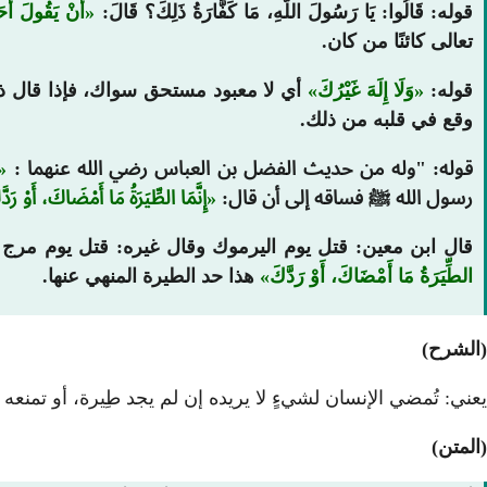
قوله: قَالُوا: يَا رَسُولَ اللَّهِ، مَا كَفَّارَةُ ذَلِكَ؟ قَالَ:
أَنْ يَقُولَ أَحَد
تعالى كائنًا من كان.
قوله:
وَلَا إِلَهَ غَيْرُكَ
أي لا معبود مستحق سواك، فإذا قال ذلك
وقع في قلبه من ذلك.
قوله: "وله من حديث الفضل بن العباس رضي الله عنهما :
رسول الله ﷺ فساقه إلى أن قال:
إِنَّمَا الطِّيَرَةُ مَا أَمْضَاكَ، أَوْ رَد
قال ابن معين: قتل يوم اليرموك وقال غيره: قتل يوم مرج
الطِّيَرَةُ مَا أَمْضَاكَ، أَوْ رَدَّكَ
هذا حد الطيرة المنهي عنها.
(الشرح)
يعني: تُمضي الإنسان لشيءٍ لا يريده إن لم يجد طِيرة، أو تمنع
(المتن)