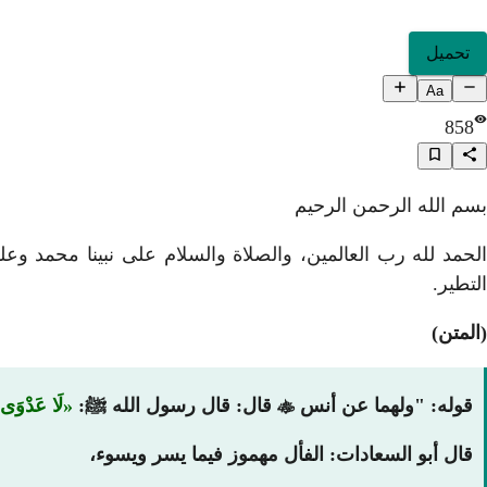
تحميل
Aa
858
بسم الله الرحمن الرحيم
الحمد لله رب العالمين، والصلاة والسلام على نبينا محمد 
التطير.
(المتن)
قوله: "ولهما عن أنس

قال: قال رسول الله ﷺ:
لَا عَدْوَى و
قال أبو السعادات: الفأل مهموز فيما يسر ويسوء،