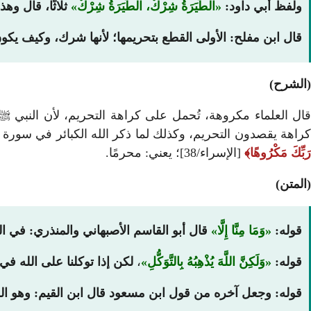
ولفظ أبي داود:
الطِّيَرَةُ شِرْكٌ، الطِّيَرَةُ شِرْكٌ
ثلاثًا، قال وه
قال ابن مفلح: الأولى القطع بتحريمها؛ لأنها شرك، وكيف يك
(الشرح)
قال العلماء مكروهة، تُحمل على كراهة التحريم، لأن النبي ﷺ
راهة يقصدون التحريم، وكذلك لما ذكر الله الكبائر في سورة الإ
رَبِّكَ مَكْرُوهًا
[الإسراء/38]؛ يعني: محرمًا.
(المتن)
قوله:
وَمَا مِنَّا إِلَّا
قال أبو القاسم الأصبهاني والمنذري: في ال
قوله:
وَلَكِنَّ اللَّهَ يُذْهِبُهُ بِالتَّوَكُّلِ
،
لكن إذا توكلنا على الله في 
قوله: وجعل آخره من قول ابن مسعود قال ابن القيم: وهو ا