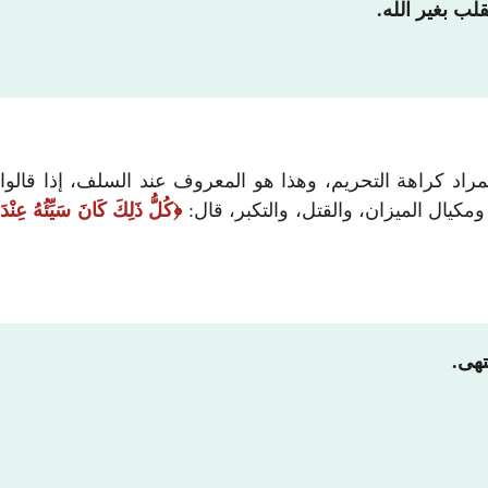
لب بغير الله.
راد كراهة التحريم، وهذا هو المعروف عند السلف، إذا قالوا
ومكيال الميزان، والقتل، والتكبر، قال:
كُلُّ ذَلِكَ كَانَ سَيِّئُهُ عِنْدَ
تهى.