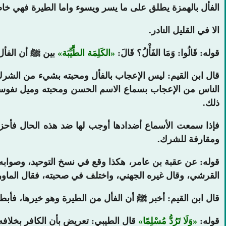
الفأل بالهمزة يطلق على ما يسر ويسوء واما الطيرة فهي خاصة
الا في القليل النادر.
قوله: قَالُوا: وَمَا الفَأْلُ؟ قَالَ:
الكَلِمَة الطَّيِّبَة
بين ﷺ أن الفأل 
قال ابن القيم: ليس الإعجاب بالفأل ومحبته بشيء من الشرك، 
الناس من الإعجاب بسماع الاسم الحسن ومحبته وميل نفوسهم إ
ذلك.
فإذا سمعت الأسماع أضدادها أوجب لها ضد هذه الحال فأحزنته
ومقارفة للشرك.
قوله: عن عقبة بن عامر، هكذا وقع في نسخ التوحيد، وصوابه
القرشي، وقال غيره الجهني، واختلف في صحبته، فقال الماورد
قال ابن القيم: أخبر ﷺ أن الفأل من الطيرة وهو خيرها، فأبطل 
قوله:
وَلَا تَرُدُّ مُسْلِمًا
قال الطيبي: تعريض بأن الكافر بخلافه