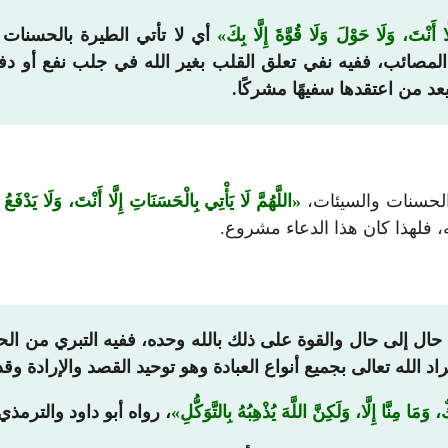
َا أَنْتَ، وَلَا حَوْلَ وَلَا قُوَّةَ إِلَّا بِكَ
أي لا تأتي الطيرة بالحسنات
 المصائب، ففيه نفي تعلق القلب بغير الله في جلب نفع أو د
عد من اعتقدها سفيهًا مشركًا.
ي الحسنات والسيئات،
اللَّهُمَّ لَا يَأْتِي بِالْحَسَنَاتِ إِلَّا أَنْتَ، وَلَا يَدْفَعُ 
له، فلهذا كان هذا الدعاء مشروع.
 حال إلى حال والقوة على ذلك بالله وحده، ففيه التبري من ال
اد الله تعالى بجميع أنواع العبادة وهو توحيد القصد والإرادة وقد
ا مِنَّا إِلَّا، وَلَكِنَّ اللَّهَ يُذْهِبُهُ بِالتَّوَكُّلِ
، رواه أبو داود والتر