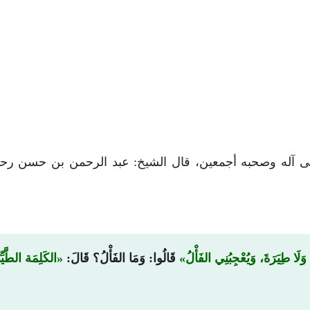
وعلى آله وصحبه أجمعين، قال الشيخ: عبد الرحمن بن حسن ر
َلَا طِيَرَةَ، وَيُعْجِبُنِي الفَأْلُ
قَالُوا: وَمَا الفَأْلُ؟ قَالَ:
الكَلِمَة الطَّيِّ