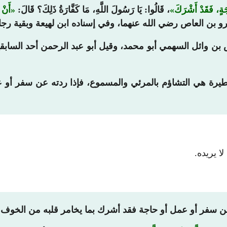
جَةٍ، فَقَدْ أَشْرَكَ
، قَالُوا: يَا رَسُولَ اللَّهِ، مَا كَفَّارَةُ ذَلِكَ؟ قَالَ:
أَنْ 
 بن العاص رضي الله عنهما، وفي إسناده ابن لهيعة وبقية رجا
ن وائل السهمي أبو محمد، وقيل أبو عبد الرحمن أحد السابقين
يرة هي التشاؤم بالمرئي والمسموع، فإذا ردته عن سفر أو 
ا يريده.
ن سفر أو عمل أو حاجة فقد أشرك بما يخامر قلبه من الخوف من