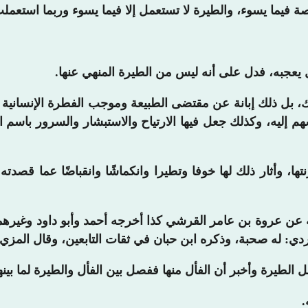
 فيما يسوء، والطيرة لا تستعمل إلا فيما يسوء وربما استعملت
يعجبه، فدل على أنه ليس من الطيرة المنهي عنها.
بل ذلك إبانة عن مقتضى الطبيعة وموجب الفطرة الإنسانية التي
ليه، وكذلك جعل فيها الارتياح والاستبشار والسرور باسم الف
ا، وأثار ذلك لها خوفا وتطيرا وانكماشًا وانقباضًا عما قصدت
 عن عروة بن عامر القرشي كذا أخرجه أحمد وأبو داود وغيره
ي: له صحبة، وذكره ابن حبان في ثقات التابعين، وقال المزي:
الطيرة وأخبر أن الفأل منها ففصل بين الفأل والطيرة لما بينه
.