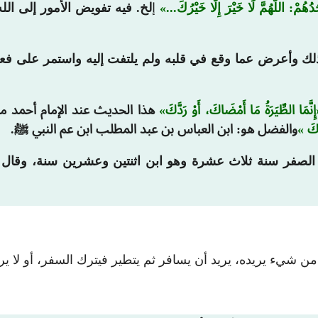
ُهُمْ: اللَّهُمَّ لَا خَيْرَ إِلَّا خَيْرُكَ...
إ
لخ. فيه تفويض الأمور إلى الله 
 وأعرض عما وقع في قلبه ولم يلتفت إليه واستمر على فعل ما 
إِنَّمَا الطِّيَرَةُ مَا أَمْضَاكَ، أَوْ رَدَّكَ
هذا الحديث عند الإمام أحمد 
َّكَ
والفضل هو: ابن العباس بن عبد المطلب ابن عم النبي ﷺ.
 الصفر سنة ثلاث عشرة وهو ابن اثنتين وعشرين سنة، وقال 
ه من شيء يريده، يريد أن يسافر ثم يتطير فيترك السفر، أو لا ي