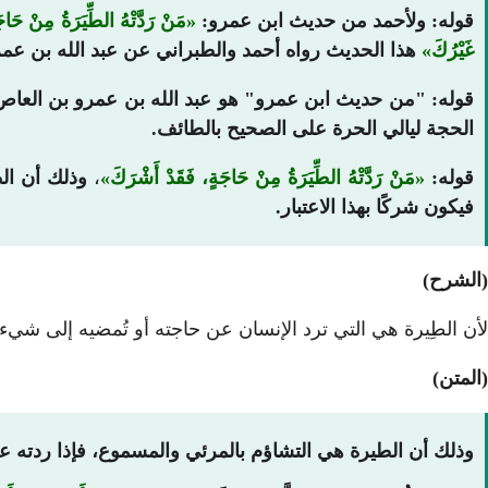
قوله: ولأحمد من حديث ابن عمرو:
مَنْ رَدَّتْهُ الطِّيَرَةُ مِنْ حَا
غَيْرُكَ
هذا الحديث رواه أحمد والطبراني عن عبد الله بن عمرو
قوله: "من حديث ابن عمرو" هو عبد الله بن عمرو بن العاص ب
الحجة ليالي الحرة على الصحيح بالطائف.
قوله:
مَنْ رَدَّتْهُ الطِّيَرَةُ مِنْ حَاجَةٍ، فَقَدْ أَشْرَكَ
،
وذلك أن الط
فيكون شركًا بهذا الاعتبار.
(الشرح)
لأن الطِيرة هي التي ترد الإنسان عن حاجته أو تُمضيه إلى شيء ل
(المتن)
وذلك أن الطيرة هي التشاؤم بالمرئي والمسموع، فإذا ردته ع