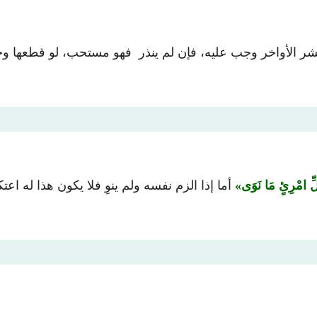
عشر الأواخر وجب عليه، فإن لم ينذر فهو مستحب، لو قطعها وخ
ِكُلِّ امْرِئٍ مَا نَوَى
أما إذا الزم نفسه ولم ينوِ فلا يكون هذا له اعت