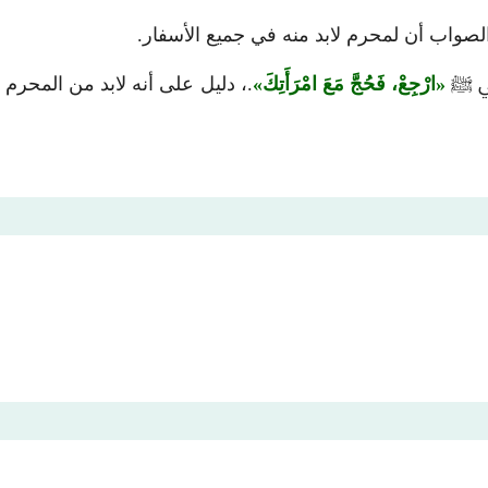
لصواب أن لمحرم لابد منه في جميع الأسفار.
نبي ﷺ
ارْجِعْ، فَحُجَّ مَعَ امْرَأَتِكَ
.، دليل على أنه لابد من المحرم