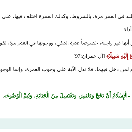
ه الله في العمر مرة، بالشروط، وكذلك العمرة اختلف فيها، على
دلة.
 أنها غير واجبة، خصوصاً عمرة المكي، ووجوبها في العمر مرة، ل
ِلَيْهِ سَبِيلًا
[آل عمران:97]
مام لمن دخل فيهما، فلا تدل الآية على وجوب العمرة، وإنما ال
الْإِسْلَامُ أَنْ تَحُجَّ وَتَعْتَمِرَ، وَتَغْتَسِلَ مِنْ الْجَنَابَةِ، وَتُتِمَّ الْوُضُوءَ
.