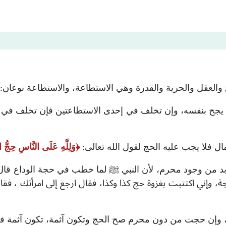
غ والعقل والحرية والقدرة وهي الاستطاعة، والاستطاعة نوعان
 يجح بنفسه، وإن تخلف في إحدى الاستطاعتين فإن تخلف في ا
ل فلا يجب عليه الحج لقول الله تعالى:
وَلِلَّهِ عَلَى النَّاسِ حِجُّ ال
ابد من وجود محرم، لأن النبي ﷺ لما خطب في حجة الوداع قال
، وإني اكتتبت بغزوة حج كذا وكذا، فقال ارجع إلى امرأتك ، ف
ها، وإن حجت من دون محرم صح الحج وتكون آثمة، تكون آثمة 