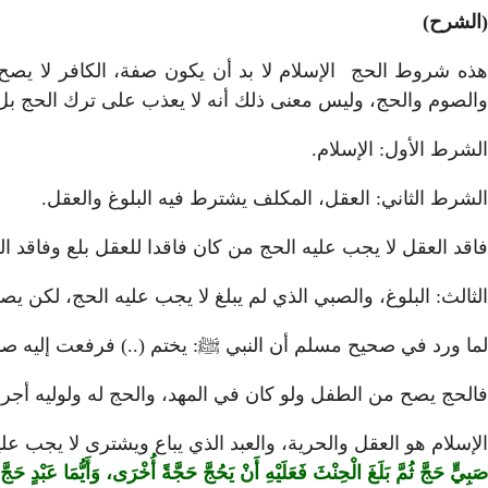
(الشرح)
هذه شروط الحج الإسلام لا بد أن يكون صفة، الكافر لا يصح من
والصوم والحج، وليس معنى ذلك أنه لا يعذب على ترك الحج بل 
الشرط الأول: الإسلام.
الشرط الثاني: العقل، المكلف يشترط فيه البلوغ والعقل.
فاقد العقل لا يجب عليه الحج من كان فاقدا للعقل بلع وفاقد ال
الثالث: البلوغ، والصبي الذي لم يبلغ لا يجب عليه الحج، لكن ي
لما ورد في صحيح مسلم أن النبي ﷺ: يختم (..) فرفعت إليه صب
فالحج يصح من الطفل ولو كان في المهد، والحج له ولوليه أجر ا
الإسلام هو العقل والحرية، والعبد الذي يباع ويشترى لا يجب ع
صَبِيٍّ حَجَّ ثُمَّ بَلَغَ الْحِنْثَ فَعَلَيْهِ أَنْ يَحُجَّ حَجَّةً أُخْرَى، وَأَيُّمَا عَبْدٍ حَجَّ