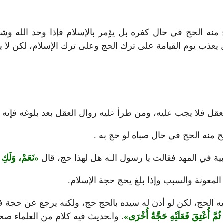
ه الحج في حال كفره بل يؤمر بالإسلام فإذا وحد الله وشهد ل
يعذب يوم القيامة على ترك الحج وعلى ترك الإسلام، لكن لا 
عقل فلا يجب عليه، ومن طرأ عليه زوال العقل بعد بلوغه فإنه إ
صح منه الحج في حال صباه لو حج به .
ية في المهد فقالت يا رسول الله هل لهذا حج، قال
نَعَمْ، وَلَكِ 
لمعونة والسبب وإذا بلغ يحج حجة الإسلام.
ليه الحج، لكن لو أذن له سيده بالحج حج، ولكنه يرجع عن حجة 
 ثُمَّ أُعْتِقَ فَعَلَيْهِ حَجَّةٌ أُخْرَى
. والحديث فيه كلام من العلماء صحه