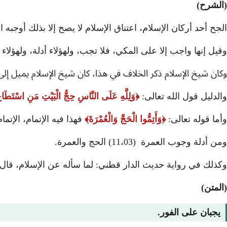
(الشرح)
الجح أحد أركان الإسلام، اعتناق الإسلام لا يصح إلا بذلك أوجب
وقيل إنها واجب إلا على المكي، فلا تجب، ولهؤلاء أدلة، ولهؤلاء أ
وكان شيخ الإسلام ذكر الخلاف في هذا، كان شيخ الإسلام يميل إلى
والدليل قول الله تعالى:
وَلِلَّهِ عَلَى النَّاسِ حِجُّ الْبَيْتِ مَنِ اسْتَطَاعَ إ
وأما قوله تعالى:
وَأَتِمُّوا الْحَجَّ وَالْعُمْرَةَ
فهذا فيه الإتمام، الإت
ومن أدلة وجوب العمرة (11،03) الحج والعمرة.
وكذلك في رواية حديث الدار قطني: لما سأله عن الإسلام، قال
(المتن)
يجبان على الفور.