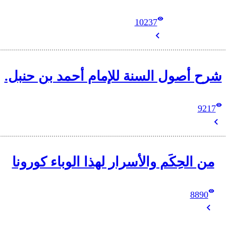
10237
شرح أصول السنة للإمام أحمد بن حنبل.
9217
من الحِكَم والأسرار لهذا الوباء كورونا
8890