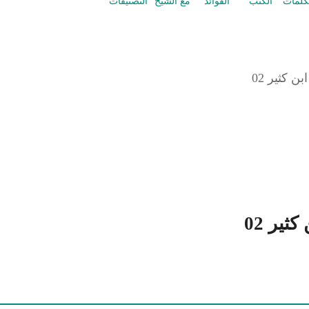
كلمات
الكتب
الفوائد
مع الشيخ
التصنيفات
 كثير 02
ير 02