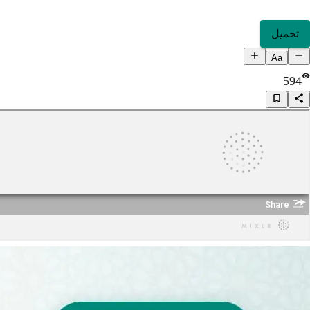
تحميل
Aa
594