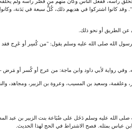
لق رأسه، ففعل الناس وكان منهم من قَصّر رأسه ولم يحلقه، فلذ
وقد كانوا اشتركوا في هديهم ذلك، كُلُّ سبعة في بَدَنة، وكانوا 
ن عن الطريق أو نحو ذلك.
ول الله صلى الله عليه وسلم يقول: "من كُسِر أو عَرِج فقد
وفي رواية لأبي داود وابن ماجة: من عرج أو كُسر أو مَرض - 
ر، وعلقمة، وسعيد بن المسيب، وعروة بن الزبير، ومجاهد، والن
 الله عليه وسلم دَخَل على ضُبَاعة بنت الزبير بن عبد المطل
ن ابن عباس بمثله. فصح الاشتراط في الحج لهذا الحديث.