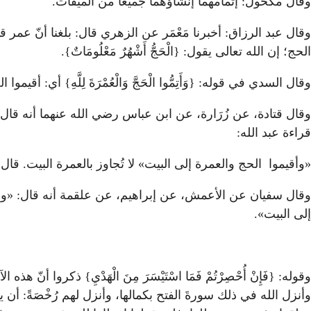
وقال مكحول: إتمامهما إنشاؤهما جميعًا من الميقات.
وقال عبد الرزاق: أخبرنا مَعْمَر عن الزهري قال: بلغنا أنّ عمر قال في 
الحج؛ إن الله تعالى يقول: {الْحَجُّ أَشْهُرٌ مَعْلُومَاتٌ}.
وقال السدي في قوله: {وَأَتِمُّوا الْحَجَّ وَالْعُمْرَةَ لِلَّهِ} أي: أقيموا
وقال قتادة، عن زُرَارة، عن ابن عباس رضي الله عنهما أنه قال: الح
قراءة عبد الله:
«وأقيموا الحج والعمرة إلى البيت» لا تُجاوز بالعمرة البيت. ق
وقال سفيان عن الأعمش، عن إبراهيم، عن علقمة أنه قال: «وأقيم
إلى البيت».
وقوله: {فَإِنْ أُحْصِرْتُمْ فَمَا اسْتَيْسَرَ مِنَ الْهَدْيِ} ذك
وأنزل الله في ذلك سورةَ الفتح بكمالها، وأنزل لهم رُخْصَةً: أ