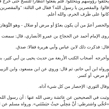
يحلقوا رؤوسهم ويتحللوا. فلم يفعلوا انتظارا للنسخ حتى خرج فح
قالوا: والمقصرين يا رسول الله؟ فقال في الثالثة: "والمقصرين". 
كانوا على طَرف الحرم، والله أعلم.
والحصر أعمّ من أن يكون بعدُوّ أو مرض أو ضلال - وهو التَّوَها
روى الإمام أحمد عن الحجاج بن عمرو الأنصاري، قال: سمعت رس
قال: فذكرت ذلك لابن عباس وأبي هريرة فقالا: صدق.
وأخرجه أصحاب الكتب الأربعة من حديث يحيى بن أبي كثير، به. 
ورواه ابن أبي حاتم، ثم قال: وروي عن ابن مسعود، وابن الزبي
أو مرض، أو كسر.
وقال الثوري: الإحصار من كل شيء آذاه.
وثبت في الصحيحين عن عائشة رضي الله عنها : أن رسول الله صلى
«حُجِّي واشترطي: أنَّ مَحِلِّي حيثُ حبَسْتَني». ورواه مسلم ع