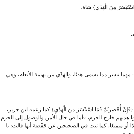
ْسَرَ مِنَ الْهَدْيِ} شاة.
.
مهما تيسر مما يسمى هديًا، والهَدْي من بهيمة الأنعام، وهي
 {فَإِنْ أُحْصِرْتُمْ فَمَا اسْتَيْسَرَ مِنَ الْهَدْيِ} كما زعمه ابن جرير،
ا هديهم خارج الحرم، فأما في حال الأمن والوصول إلى الحرم
ْردًا أو متمتعًا، كما ثبت في الصحيحين عن حَفْصَةَ أنها قالت: يا
نحر».