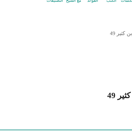
كلمات
الكتب
الفوائد
مع الشيخ
التصنيفات
كثير 49
ر 49