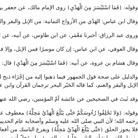
وقوله: {فَمَا اسْتَيْسَرَ مِنَ الْهَدْيِ} روى الإمام مالك، عن جعفر
وقال ابن عباس: الهَدْي من الأزواج الثمانية: من الإبل والبقر وا
وروى عبد الرزاق: أخبرنا مَعْمَر، عن ابن طاوس، عن أبيه، عن ابن عبا
وقال العوفي، عن ابن عباس: إن كان موسرًا فمن الإبل، وإلا فمن
وقال هشام بن عروة، عن أبيه: {فَمَا اسْتَيْسَرَ مِنَ الْهَدْيِ} قال:
والدليل على صحة قول الجمهور فيما ذهبوا إليه من إجْزَاء ذبح 
الإبل والبقر والغنم، كما قاله الحَبْر البحر ترجمان القرآن واب
وقد ثَبتَ في الصحيحين عن عائشة أمّ المؤمنين، رضي الله عنها، ق
وقوله: {وَلا تَحْلِقُوا رُءُوسَكُمْ حَتَّى يَبْلُغَ الْهَدْيُ مَحِلَّهُ} معطوف
رحمه الله؛ لأن النبي صلى الله عليه وسلم وأصحابه عام الحدي
فلا يجوز الحلق {حَتَّى يَبْلُغَ الْهَدْيُ مَحِلَّهُ} ويفرغ الناسك 
رسول الله، ما شأن الناس حَلّوا من العمرة، ولم تَحِلّ أنت من عم