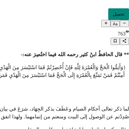
تحميل
Aa
763
** قال الحافظُ ابنُ كثير رحمه الله فيما اختُصِرَ عنه:-
{وَأَتِمُّوا الْحَجَّ وَالْعُمْرَةَ لِلَّهِ فَإِنْ أُحْصِرْتُمْ فَمَا اسْتَيْسَرَ مِنَ الْهَد
أَمِنْتُمْ فَمَنْ تَمَتَّعَ بِالْعُمْرَةِ إِلَى الْحَجِّ فَمَا اسْتَيْسَرَ مِنَ الْهَدْيِ فَم
لما ذكر تعالى أحكام الصيام وعَطَفَ بذكر الجِهَاد، شرَعَ في بيان ا
صُدِدْتم عن الوصول إلى البيت ومنعتم من إتمامهما. ولهذا اتفق ا