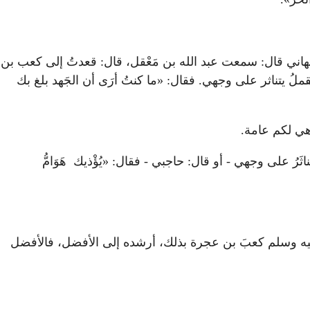
رحمن بن الأصبهاني قال: سمعت عبد الله بن مَعْقل، قال: قعدتُ إلى كعب بن
لقملُ يتناثر على وجهي. فقال: «ما كنتُ أرَى أن الجَهد بلغ بك
هي لكم عامة.
رُ على وجهي - أو قال: حاجبي - فقال: «يُؤْذيك هَوَامُّ
ى الله عليه وسلم كعبَ بن عجرة بذلك، أرشده إلى الأفضل، فالأفضل