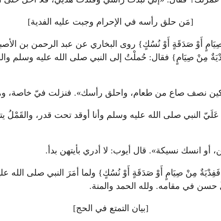
[مَن حلق رأسه في الإحرام وجبت عليه الفدية]
فِدْيَةٌ مِنْ صِيَامٍ أَوْ صَدَقَةٍ أَوْ نُسُكٍ} روى البخاري عن عبد ال
ةٌ مِنْ صِيَامٍ} فقال: حُملْتُ إلى النبي صلى الله عليه وسلم وا
 مسكين نصف صاع من طعام، واحلق رأسك». فنزلت فيّ خاصة، و
يّ النبي صلى الله عليه وسلم وأنا أوقد تحت قدر، والقَمْلُ يتناثَ
 أو انسك نسيكة». قال أيوب: لا أدري بأيتهن بدأ.
يَةٌ مِنْ صِيَامٍ أَوْ صَدَقَةٍ أَوْ نُسُكٍ} ولما أمَرَ النبي صل
 حسن في مقامه. ولله الحمد والمنة.
[بيان التمتع في الحج]