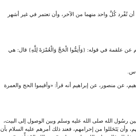
مهما أن تُفْرد كُلَّ واحد منهما من الآخر، وأن تعتمر في غير أشهر
 قوله: {وَأَتِمُّوا الْحَجَّ وَالْعُمْرَةَ لِلَّهِ} قال: هي
اس.
يم، عن منصور، عن إبراهيم أنه قرأ: «وأقيموا الحج والعمرة
ركون بين رسُول الله صلى الله عليه وسلم وبين الوصول إلى البيت،
، وأن يَتَحَللوا من إحرامهم، فعند ذلك أمرهم عليه السلام بأن