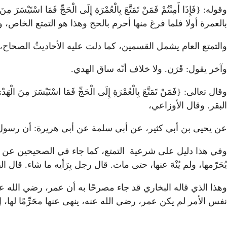
وقوله: {فَإِذَا أَمِنْتُمْ فَمَنْ تَمَتَّعَ بِالْعُمْرَةِ إِلَى الْحَجِّ فَ
بالعمرة أولا فلما فرغ منها أحرم بالحج وهذا هو التمتع الخاص، 
والتمتع العام يشمل القسمين، كما دلت عليه الأحاديثُ الصحاح، 
وآخر يقول: قَرَن. ولا خلاف أنّه ساق الهدي.
وقال تعالى: {فَمَنْ تَمَتَّعَ بِالْعُمْرَةِ إِلَى الْحَجِّ فَمَا اسْت
البقر. وقال الأوزاعي،
عن يحيى بن أبي كثير، عن أبي سلمة عن أبي هريرة: أن رسول ال
وفي هذا دليل على شرعية التمتع، كما جاء في الصحيحين عن عمْ
يُحَرّمها، ولم يُنْهَ عنها، حتى مات. قال رجل بِرَأيه ما شاء. قال ال
وهذا الذي قاله البخاري قد جاء مصرحًا به أن عمر، رضي الله عنه، كان ي
نفس الأمر لم يكن عمر، رضي الله عنه، ينهى عنها محَرِّمًا لها، 