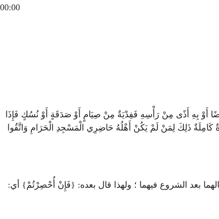
00:00
يضًا أَوْ بِهِ أَذًى مِنْ رَأْسِهِ فَفِدْيَةٌ مِنْ صِيَامٍ أَوْ صَدَقَةٍ أَوْ نُسُكٍ فَإِذَا
رَةٌ كَامِلَةٌ ذَلِكَ لِمَنْ لَمْ يَكُنْ أَهْلُهُ حَاضِرِي الْمَسْجِدِ الْحَرَامِ وَاتَّقُوا
ا بعد الشروع فيهما ؛ ولهذا قال بعده: {فَإِنْ أُحْصِرْتُمْ} أي: