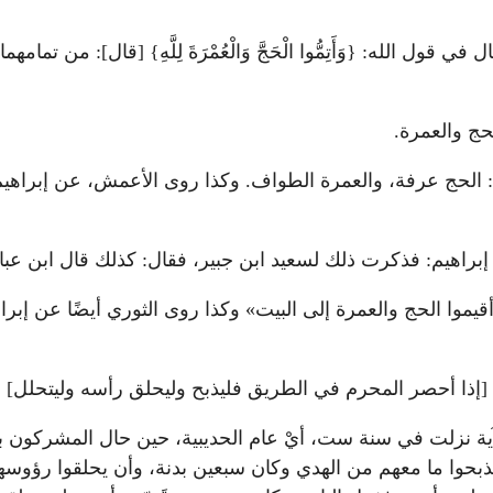
قول الله: {وَأَتِمُّوا الْحَجَّ وَالْعُمْرَةَ لِلَّهِ} [قال]: من تما
 الحج والعمرة.
ج عرفة، والعمرة الطواف. وكذا روى الأعمش، عن إبراهيم عن علقمة في
ال إبراهيم: فذكرت ذلك لسعيد ابن جبير، فقال: كذلك قال ابن عب
وا الحج والعمرة إلى البيت» وكذا روى الثوري أيضًا عن إبراه
[إذا أحصر المحرم في الطريق فليذبح وليحلق رأسه وليتحلل]
روا أنّ هذه الآية نزلت في سنة ست، أيْ عام الحديبية، حين حال المش
ن يذبحوا ما معهم من الهدي وكان سبعين بدنة، وأن يحلقوا رؤوسهم