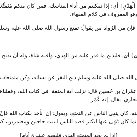
مَا اسْتَيْسَرَ مِنَ الْهَدْيِ} أي: إذا تمكنتم من أداء المناسك، فمن كان من
وهو المعروف في كلام الفقهاء.
فإن من الرُواة من يقولُ: تمتع رسول الله صلى الله عليه وسلم
َيْسَرَ مِنَ الْهَدْيِ} أي: فليذبح ما قدر عليه من الهدي، وأقله شاة، و
له صلى الله عليه وسلم ذبح البقر عن نسائه، وكن متمتعات. رو
ران بن حُصين قال: نزلت آية المتعة في كتاب الله، وفعلناها
بخاري: يقال: إنه عُمَر.
نهى الناس عن التمتع، ويقول: إن نأخذ بكتاب الله فإنّ الله يأمر بالت
إنما كان يَنْهَى عنها ليكثر قصد الناس للبيت حاجين ومعتمرين، 
[إذا لم يجد المتمتع الهدي فليصم عشرة أيام]