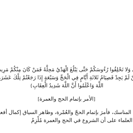
ْيِ وَلا تَحْلِقُوا رُءُوسَكُمْ حَتَّى يَبْلُغَ الْهَدْيُ مَحِلَّهُ فَمَنْ كَانَ مِنْكُمْ مَرِ
َنْ لَمْ يَجِدْ فَصِيَامُ ثَلاثَةِ أَيَّامٍ فِي الْحَجِّ وَسَبْعَةٍ إِذَا رَجَعْتُمْ تِلْكَ عَشَ
اللَّهَ وَاعْلَمُوا أَنَّ اللَّهَ شَدِيدُ الْعِقَابِ}
[الأمر بإتمام الحج والعمرة]
لمناسك، فأمرَ بإتمام الحجّ والعُمْرة، وظاهر السياق إكمال أفعالهم
لعلماء على أن الشروع في الحج والعمرة مُلْزِمٌ