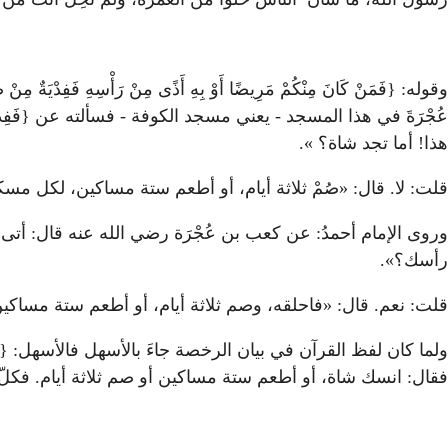
وقوله: {فَمَنْ كَانَ مِنْكُمْ مَرِيضًا أَوْ بِهِ أَذًى مِنْ رَأْسِهِ فَ
عُجْرَةَ في هذا المسجد - يعني مسجد الكوفة - فسألته عن {فَفِدْيَ
هذا! أما تجد شاة؟ ».
قلت: لا. قال: «صُمْ ثلاثة أيام، أو أطعم ستة مساكين، لكل
وروى الإمام أحمدُ: عن كعب بن عُجْرَة رضي الله عنه قال: أتى عَلَ
رأسك؟».
قلت: نعم. قال: «فاحلقه، وصم ثلاثة أيام، أو أطعم ستة مساكين،
ولما كان لفظ القرآن في بيان الرخصة جاءَ بالأسهل فالأسهل: {فَفِدْ
فقال: انسك شاة، أو أطعم ستة مساكين أو صم ثلاثة أيام. فكلّ