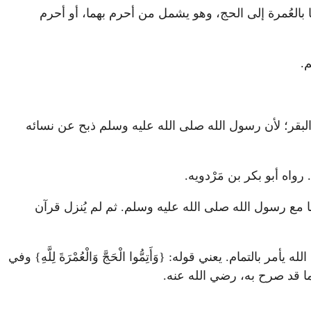
كم مُتَمتِّعًا بالعُمرة إلى الحج، وهو يشمل من أحرم بهما، أو أحرم
.
له أن يذبح البقر؛ لأن رسول الله صلى الله عليه وسلم ذبح عن نسائه
اه أبو بكر بن مَرْدويه.
 مع رسول الله صلى الله عليه وسلم. ثم لم يُنزل قرآن
مام. يعني قوله: {وَأَتِمُّوا الْحَجَّ وَالْعُمْرَةَ لِلَّهِ} وفي
كما قد صرح به، رضي الله عنه.