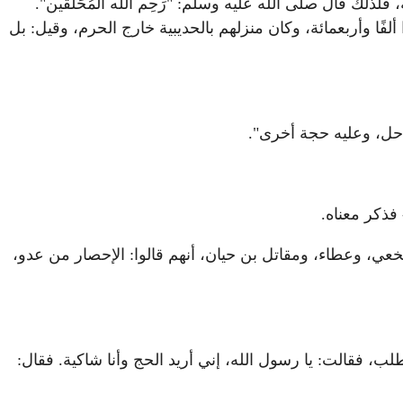
لك قال صلى الله عليه وسلم: "رَحِم الله المُحَلِّقين".
ألفًا وأربعمائة، وكان منزلهم بالحديبية خارج الحرم، وقيل: بل
 حل، وعليه حجة أخرى".
فذكر معناه.
خعي، وعطاء، ومقاتل بن حيان، أنهم قالوا: الإحصار من عدو،
ب، فقالت: يا رسول الله، إني أريد الحج وأنا شاكية. فقال: