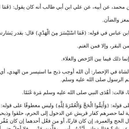
 بن محمد، عن أبيه، عن علي ابن أبي طالب أنه كان يقول: {فَمَا اسْتَي
لمعز والضأن.
س في قوله: {فَمَا اسْتَيْسَرَ مِنَ الْهَدْيِ} قال: بقدر يَسَارته
 البقر، وإلا فمن الغنم.
 إنما ذلك فيما بين الرّخص والغلاء.
الشاة في الإحصار: أن الله أوجب ذبح ما استيسر من الهدي، أي: 
ن عم الرسول صلى الله عليه وسلم.
الت: أهْدَى النبي صلى الله عليه وسلم مَرة غَنَمًا.
 على قوله: {وَأَتِمُّوا الْحَجَّ وَالْعُمْرَةَ لِلَّهِ} وليس معطوفًا على قوله:
بية لما حصرهم كفار قريش عن الدخول إلى الحرم، حلقوا وذبحو
من أفعال الحج والعمرة، إن كان قارنًا، أو من فعْل أحدهما إن كان مُف
رتك؟ فقال: «إني لَبَّدْتُ رأسي وقلَّدت هَدْيي، فلا أحلّ حتى أ