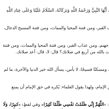
هَا النَّبِيُّ وَرَحْمَةُ اللَّهِ وَبَرَكَاتُهُ، السَّلَامُ عَلَيْنَا وَعَلَى عِبَادِ اللَّهِ
القبر، ومن فتنة المحيا والممات، ومن فتنة المسيح الدجال،
جهنم، ومن عذاب القبر، ومن فتنة المحيا والممات، ومن فتنة
ت بالله من أربع في صلاتك؟ قال: لا، قال: أعد صلاتك.
، ومسكنًا فسيحًا، لا بأس، يسأل الله خير الدنيا والآخرة، ما لم
لإمام، ولهذا يقول العلماء: يُكره في حق الإمام أن يمنع
 «
اللَّهُمَّ إِنِّي ظَلَمْتُ نَفْسِي ظُلْمًا كَثِيرًا»
وفي لفظٍ
: «كبيرًا، وَلَا