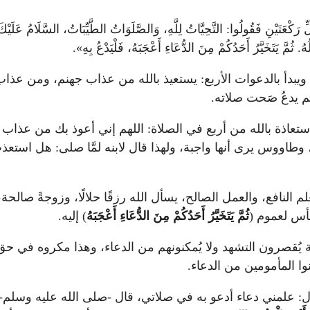
كْعَتَيْنِ فَقُولُوا: التَّحِيَّاتُ لِلَّهِ، وَالصَّلَوَاتُ الطَّيِّبَاتُ، السَّلَامُ عَلَيْكَ أَيُّ
هُ. ثُمَّ يَتَخَيَّرُ أَحَدُكُمْ مِنَ الدُّعَاءِ أَعْجَبَهُ، فَلْيَدْعُ بِهِ».
بدأ بالدعوات الأربع: يستعيذ بالله من عذاب جهنم، ومن عذاب 
م يدعُ صَحت صلاته.
عاذة بالله من أربع في الصلاة: اللهم إني أعوذ بك من عذاب 
 وطاووس يرى أنها واجبة، ولهذا قال لابنه لمَّا صلى: هل استعذ
علم النافع، والعمل الصالح، يسأل الله رزقًا حلالًا، وزوجةً صالحة
 بأس لعموم (
ثُمَّ يَتَخَيَّرُ أَحَدُكُمْ مِنَ الدُّعَاءِ أَعْجَبَهُ
) إليه.
 يُقصرون التشهد ولا يُمكنونهم من الدعاء، وهذا مكروه في حق ا
وا المأمومين من الدعاء.
ال: علمني دعاء أدعو به في صلاتي، قال -صلى الله عليه وسلم-: