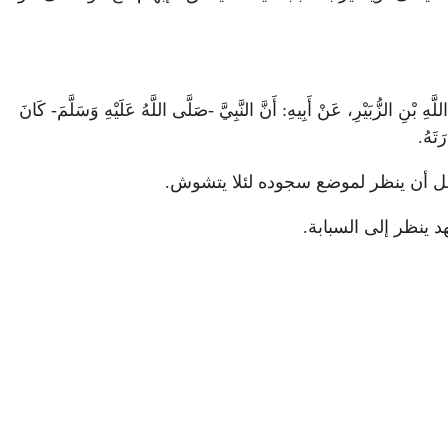
الزُّبَيْرِ، عَنْ أَبِيهِ: أَنَّ النَّبِيَّ -صَلَّى اللَّهُ عَلَيْهِ وَسَلَّمَ- كَانَ
َتَهُ.
فضل أن ينظر لموضع سجوده لئلا يتشوش.
 ينظر إلى السبابة.