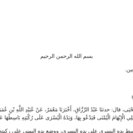
بسم الله الرحمن الرحيم
ين.
قال: حدثنَا عَبْدُ الرَّزَّاقِ، أَخْبَرَنَا مَعْمَرٌ، عَنْ عُبَيْدِ اللَّهِ بْنِ عُمَرَ، عَ
ِي الْإِبْهَامَ الْيُمْنَى فَيَدْعُو بِهَا، وَيَدُهُ الْيُسْرَى عَلَى رُكْبَتِهِ بَاسِطُهَا عَلَ
ده اليسرى على يده اليسرى، ووضع يده اليمنى على ركبته اليمن