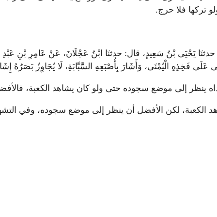
لو تركها فلا حرج.
يَحْيَى بْنُ سَعِيدٍ، قال: حدثنَا ابْنُ عَجْلَانَ، عَنْ عَامِرِ بْنِ عَبْدِ اللَّهِ بْنِ 
عَلَى فَخِذِهِ الْيُمْنَى، وَأَشَارَ بِأُصْبَعِهِ السَّبَّابَةِ، لَا يُجَاوِزُ بَصَرُهُ إِشَار
 عداه ينظر إلى موضع سجوده حتى ولو كان يشاهد الكعبة، فالأ
هد الكعبة، لكن الأفضل أن ينظر إلى موضع سجوده، وفي التشهد