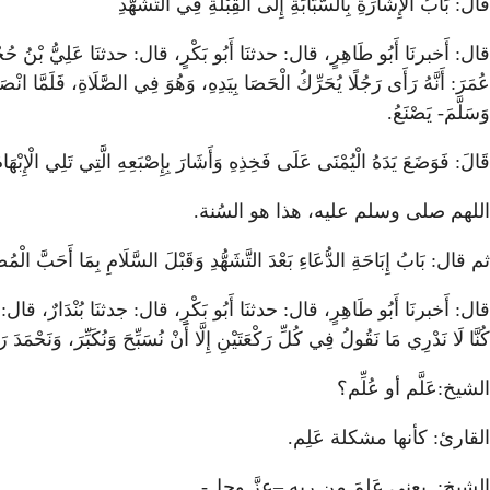
قال: بَابُ الْإِشَارَةِ بِالسَّبَّابَةِ إِلَى الْقِبْلَةِ فِي التَّشَهُّدِ
قال: أَخبرنَا أَبُو طَاهِرٍ، قال: حدثنَا أَبُو بَكْرٍ، قال: حدثنَا عَلِيُّ بْنُ حُجْرٍ
عُمَرَ: أَنَّهُ رَأَى رَجُلًا يُحَرِّكُ الْحَصَا بِيَدِهِ، وَهُوَ فِي الصَّلَاةِ، فَلَمَّا انْ
وَسَلَّمَ- يَصْنَعُ.
قَالَ: فَوَضَعَ يَدَهُ الْيُمْنَى عَلَى فَخِذِهِ وَأَشَارَ بِإِصْبَعِهِ الَّتِي تَلِي الْإِبْهَام
اللهم صلى وسلم عليه، هذا هو السُنة.
ثم قال: بَابُ إِبَاحَةِ الدُّعَاءِ بَعْدَ التَّشَهُّدِ وَقَبْلَ السَّلَامِ بِمَا أَحَبَّ الْمُص
قال: أَخبرنَا أَبُو طَاهِرٍ، قال: حدثنَا أَبُو بَكْرٍ، قال: جدثنَا بُنْدَارٌ، قال: حدثن
كُنَّا لَا نَدْرِي مَا نَقُولُ فِي كُلِّ رَكْعَتَيْنِ إِلَّا أَنْ نُسَبِّحَ وَنُكَبِّرَ، وَنَحْمَدَ رَ
الشيخ:عَلَّم أو عُلِّم؟
القارئ: كأنها مشكلة عَلِم.
الشيخ: يعني عَلِمَ من ربه –عزَّ وجل-.