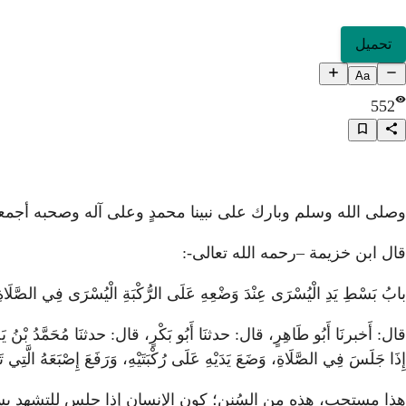
تحميل
Aa
552
وصلى الله وسلم وبارك على نبينا محمدٍ وعلى آله وصحبه أجمع
قال ابن خزيمة –رحمه الله تعالى-:
بابُ بَسْطِ يَدِ الْيُسْرَى عِنْدَ وَضْعِهِ عَلَى الرُّكْبَةِ الْيُسْرَى فِي الصَّلَاةِ
قال: أَخبرنَا أَبُو طَاهِرٍ، قال: حدثنَا أَبُو بَكْرٍ، قال: حدثنَا مُحَمَّدُ بْنُ يَحْيَى، 
إِذَا جَلَسَ فِي الصَّلَاةِ، وَضَعَ يَدَيْهِ عَلَى رُكْبَتَيْهِ، وَرَفَعَ إِصْبَعَهُ الَّتِي تَل
هذا مستحب، هذه من السُنن؛ كون الإنسان إذا جلس للتشهد بسط ي