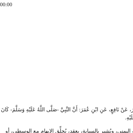
00:00
نْ نَافِعٍ، عَنِ ابْنِ عُمَرَ: أَنَّ النَّبِيَّ -صَلَّى اللَّهُ عَلَيْهِ وَسَلَّمَ- كَانَ
يْهِ.
ى، ويُشير بالسبابة، يعقد، يُحلِّق الإبهام مع الوسطى، أو