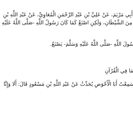
رْيَمَ، عَنْ عَلِيِّ بْنِ عَبْدِ الرَّحْمَنِ الْمُعَاوِيِّ، عَنْ عَبْدِ اللَّهِ بْنِ
كَ مِنَ الشَّيْطَانِ، وَلَكِنِ اصْنَعْ كَمَا كَانَ رَسُولُ اللَّهِ -صَلَّى اللَّهُ عَلَيْهِ
َسُولَ اللَّهِ -صَلَّى اللَّهُ عَلَيْهِ وَسَلَّمَ- يَصْنَعُ.
بِمَا فِي الْقُرْآنِ
أَبَا الْأَحْوَصِ يُحَدِّثُ عَنْ عَبْدِ اللَّهِ بْنِ مَسْعُودٍ قَالَ: أَلَا وَإِنَّا