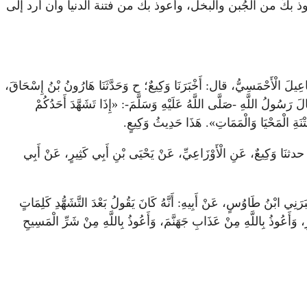
 بكَ من الجُبن والبخل، وأعوذ بك من فتنة الدنيا وأن أُرد إلى
يلَ الْأَحْمَسِيُّ، قال: أَخْبَرَنَا وَكِيعٌ؛ ح وَحَدَّثَنَا هَارُونُ بْنُ إِسْحَاقَ،
رَسُولُ اللَّهِ -صَلَّى اللَّهُ عَلَيْهِ وَسَلَّمَ-: «إِذَا تَشَهَّدَ أَحَدُكُمْ
ِتْنَةِ الْمَحْيَا وَالْمَمَاتِ». هَذَا حَدِيثُ وَكِيعٍ.
َا وَكِيعٌ، عَنِ الْأَوْزَاعِيِّ، عَنْ يَحْيَى بْنِ أَبِي كَثِيرٍ، عَنْ أَبِي
 ابْنُ طَاوُسٍ، عَنْ أَبِيهِ: أَنَّهُ كَانَ يَقُولُ بَعْدَ التَّشَهُّدِ كَلِمَاتٍ
، وَأَعُوذُ بِاللَّهِ مِنْ عَذَابِ جَهَنَّمَ، وَأَعُوذُ بِاللَّهِ مِنْ شَرِّ الْمَسِيحِ