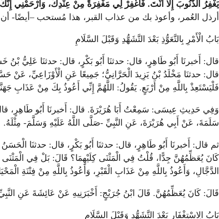
يَغْفِرُ الذُّنُوبَ إِلَّا أَنْتَ. فَاغْفِرْ لِي مَغْفِرَةً مِنْ عِنْدِكَ، وَارْحَمْنِي إِنَّكَ
أرذل العُمر، وأعوذ بك من عذاب القبر، هذا مُستحب –أيضًا- أن 
بَابُ الْأَمْرِ بِالتَّعَوُّذِ بَعْدَ التَّشَهُّدِ وَقَبْلَ السَّلَامِ
قال: أَخبرنَا أَبُو طَاهِرٍ، قال: حدثنَا أَبُو بَكْرٍ، قال: حدثنَا عَلِيُّ بْنُ خَشْرَم
قال: حدثنَا مَخْلَدُ بْنُ يَزِيدَ الْحَرَّانِيُّ؛ جَمِيعًا عَنِ الْأَوْزَاعِيِّ، عَنْ حَسَّا
فَلْيَسْتَعِذْ بِاللَّهِ مِنْ أَرْبَعٍ. يَقُولُ: اللَّهُمَّ إِنِّي أَعُوذُ بِكَ مِنْ عَذَابِ جَ
وَفِي حَدِيثِ عِيسَى: سَمِعْتُ أَبَا هُرَيْرَةَ. قال: أَخبرنَا أَبُو طَاهِرٍ، قال: حد
سَلَمَةَ، عَنْ أَبِي هُرَيْرَةَ، عَنِ النَّبِيِّ -صَلَّى اللَّهُ عَلَيْهِ وَسَلَّمَ- مِثْلَهُ.
ثم قال: أَخبرنَا أَبُو طَاهِرٍ، قال: حدثنَا أَبُو بَكْرٍ، قال: حدثنَا الْحَسَنُ بْنُ مُ
كَانَ يُعَظِّمُهُنَّ جِدًّا، قُلْتُ فِي الْمَثْنَى كِلَيْهِمَا؟ قَالَ: بَلْ فِي الْمَثْنَى الْ
الدَّجَّالِ، وَأَعُوذُ بِاللَّهِ مِنْ عَذَابِ الْقَبْرِ، وَأَعُوذُ بِاللَّهِ مِنْ فِتْنَةِ الْمَحْي
قَالَ: كَانَ يُعَظِّمُهُنَّ. قَالَ ابْنُ جُرَيْجٍ: أَخْبَرَنِيهِ عَنْ عَائِشَةَ عَنِ النَّبِيِّ 
بَابُ الِاسْتِغْفَارِ بَعْدَ التَّشَهُّدِ وَقَبْلَ السَّلَامِ