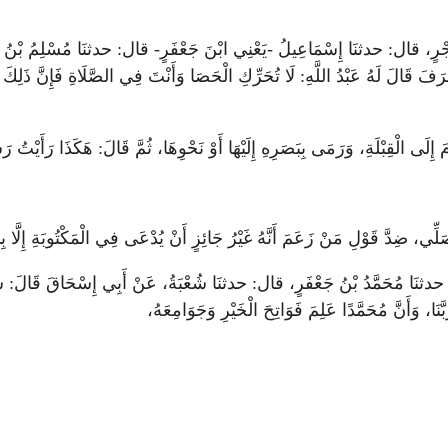
، قال: حدثنَا إِسْمَاعِيلُ -يَعْنِي ابْنَ جَعْفَرٍ- قال: حدثنَا مُسْلِمُ بْنُ أَبِي مَ
صَرَفَ قَالَ لَهُ عَبْدُ اللَّهِ: لَا تُحَرِّكِ الْحَصَا وَأَنْتَ فِي الصَّلَاةِ فَإِنَّ ذَلِ
َ إِلَى الْقِبْلَةِ، وَرَمَى بِبَصَرِهِ إِلَيْهَا أَوْ نَحْوِهَا، ثُمَّ قَالَ: هَكَذَا رَأَيْتُ ر
َلِّي، ضِدَّ قَوْلِ مَنْ زَعَمَ أَنَّهُ غَيْرُ جَائِزٍ أَنْ يُدْعَى فِي الْمَكْتُوبَةِ إِلَّا 
َا مُحَمَّدُ بْنُ جَعْفَرٍ، قال: حدثنَا شُعْبَةُ، عَنْ أَبِي إِسْحَاقَ قَالَ: سَمِعْتُ 
بَّنَا، وَأَنَّ مُحَمَّدًا عَلِمَ فَوَاتِحَ الْخَيْرِ وَجَوَامِعَهُ،