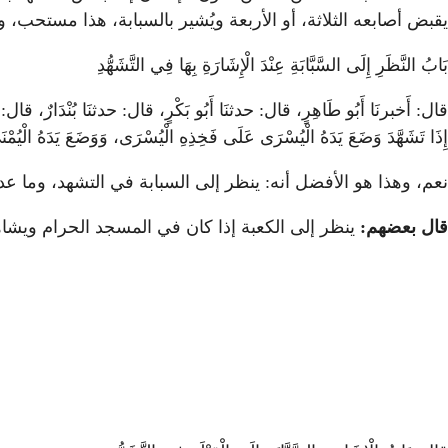
يقبض أصابعه الثلاثة، أو الأربعة ويُشير بالسبابة، هذا مستحب، و
بَابُ النَّظَرِ إِلَى السَّبَّابَةِ عِنْدَ الْإِشَارَةِ بِهَا فِي التَّشَهُّدِ
قال: أَخبرنَا أَبُو طَاهِرٍ، قال: حدثنَا أَبُو بَكْرٍ، قال: حدثنَا بُنْدَارٌ، قال: حدثنَا 
إِذَا تَشَهَّدَ وَضَعَ يَدَهُ الْيُسْرَى عَلَى فَخِذِهِ الْيُسْرَى، وَوَضَعَ يَدَهُ الْيُمْنَى 
نعم، وهذا هو الأفضل أنه: ينظر إلى السبابة في التشهد، وما
قال بعضهم:
ينظر إلى الكعبة إذا كان في المسجد الحرام ويشا