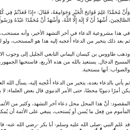
وَأَنَّ مُحَمَّدًا عَلِمَ فَوَاتِحَ الْخَيْرِ وَجَوَامِعَهُ، فَقَالَ: «إِذَا قَعَدْتُمْ فِي كُلِّ رَ
الصَّالِحِينَ، أَشْهَدُ أَنْ لَا إِلَهَ إِلَّا اللَّهُ، وَأَشْهَدُ أَنَّ مُحَمَّدًا عَبْدُهُ وَرَسُولُ
في هذا مشروعية الدعاء في آخر التشهد الأخير، وأنه مستحب، وي
ثم بعد ذلك يتخير من الدعاء أَعجبه إليه هذا هو المستحب، ولو ل
وذهب طاووس بن كيسان اليماني التابعي الجليل إلى وجوب الاست
المسيح الدجال. يستعيذ بالله من هذه الأربع، فاستحبها الجمهور،
والصواب: أنها مستحبة.
ثم يأتي بالدعاء بعده، يتخير من الدعاء أَعْجبه إليه، يسأل الله ال
يكن أمرًا دنيويًا محضًا، حتى الأمر الدنيوي قال بعض العلماء: لا
المقصود: أنَّ هذا المحل محل دعاء آخر التشهد، وكثير من الأئمة
المأموم من فِعل ما يُسن أو يُستحب، ينبغي على الأئمة أن يُمكن
قد عَلم النبي -صلى الله عليه وسلم- أبا بكر -رضي الله عنه- ق