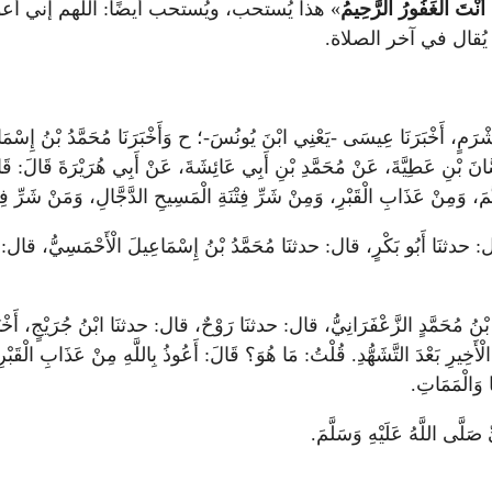
 أَنْتَ الْغَفُورُ الرَّحِيمُ
» هذا يُستحب، ويُستحب أيضًا: اللهم إني أعوذ
يُقال في آخر الصلاة.
ٍ، أَخْبَرَنَا عِيسَى -يَعْنِي ابْنَ يُونُسَ-؛ ح وَأَخْبَرَنَا مُحَمَّدُ بْنُ إِسْمَاعِ
نَ بْنِ عَطِيَّةَ، عَنْ مُحَمَّدِ بْنِ أَبِي عَائِشَةَ، عَنْ أَبِي هُرَيْرَةَ قَالَ: قَالَ 
هَنَّمَ، وَمِنْ عَذَابِ الْقَبْرِ، وَمِنْ شَرِّ فِتْنَةِ الْمَسِيحِ الدَّجَّالِ، وَمَنْ شَرِّ ف
ثنَا أَبُو بَكْرٍ، قال: حدثنَا مُحَمَّدُ بْنُ إِسْمَاعِيلَ الْأَحْمَسِيُّ، قال: حدثن
حَمَّدٍ الزَّعْفَرَانِيُّ، قال: حدثنَا رَوْحٌ، قال: حدثنَا ابْنُ جُرَيْجٍ، أَخْبَرَنِي
أَخِيرِ بَعْدَ التَّشَهُّدِ. قُلْتُ: مَا هُوَ؟ قَالَ: أَعُوذُ بِاللَّهِ مِنْ عَذَابِ الْقَبْرِ
َا وَالْمَمَاتِ.
صَلَّى اللَّهُ عَلَيْهِ وَسَلَّمَ.