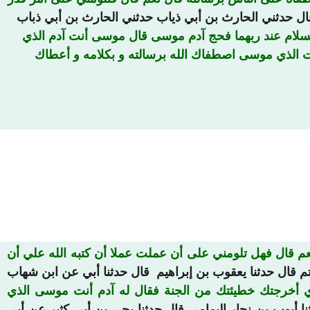
ال حدثني الحارث بن أبي ذياب حدثني الحارث بن أبي ذباب
سلام عند ربهما فحج آدم موسى قال موسى أنت آدم الذي
 ثم 02:19الناس بخطيئتك إلى الأرض فقال آدم أنت الذي موسى اصطفاك الله برسالته و بكلامه و أعطاك
م قال فهل تلومني على أن عملت عملا أن كتبه الله علي أن
م قال حدثنا يعقوب بن إبراهيم قال حدثنا أبي عن ابن شهاب
 أخرجتك خطيئتك من الجنة فقال له آدم أنت موسى الذي
نا أيوب بن نجار اليمامي قال حدثنا يحي بن أبي كثير عن أبي