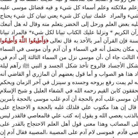
 وعلم ملائكته وعلم أسماء كل شيء و فيه فضائل موسى عليه
كل شيء والمراد علمك تبيان كل شيء يعني تبيان كل شيء يحتاج
 عليه بعض العلم ورحل إلى الخضر يتعلم منه وقال له هل أتبعك
الكريم * ونزلنا عليك الكتاب تبيانا لكل شيء* فالمراد تبيانا
ة فإن القرآن أمر بالأخذ به قال تعالى
وَأَطِيعُوا اللَّهَ وَأَطِيعُوا
أي مكان يحتمل أنه في السماء و أن آدم وأن موسى في السماء
الثالث جاء أن ،أن موسى نزل من السماء الثالثة إلى آدم في
ذ شكل الأجساد فالروح تأخذ شكل الجسد و النبي ﷺ رآهم ليلة
عاد هذا هو الصواب و أما قول بعضهم أن المازري أو القاضي أنه
 فإنه لم يمت رفع بروحه وجسده و سينزل في آخر الزمان ويحكم
حققون كابن القيم رحمه الله في الشفاء العليل و شيخ الإسلام
 أن موسى غلب آدم بالحجة أن آدم غلب موسى بالحجة بأمرين
و قال إن هذا مكتوب علي فلذلك غلبه بالحجة و الاحتجاج على
تج بالذنب يعصي الله و يقول إنه كتب علي فالمعاصي فالقدر ليس
ى المصائب وهذا معنى قول أهل العلم الاحتجاج بالقدر على
عاصي فآدم فموسى لام آدم على المصيبة ،المصيبة فقال آدم إن