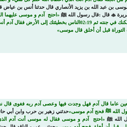
وسى بن عبد الله بن يزيد الأنصاري قال حدثنا أنس بن عياض ق
هريرة

قال :قال رسول الله ﷺ
احتج آدم و موسى عليهما ال
خلقك الله بيده و نفخ فيك من روحه و أسجد لك ملائكته و أسكنك في جنته
ب التوراة قبل أن أخلق قال موسى
عين عاما قال آدم فهل وجدت فيها وعصى آدم ربه فغوى قال نع
رسول الله ﷺ فحج آدم موسى
حدثني زهير بن حرب وابن أبي حات
 الله ﷺ
احتج آدم و موسى فقال له موسى أنت آدم الذي
 علي قبل أن أخلق فحج آدم موسى
حدثني عمرو الناقد قال حدث