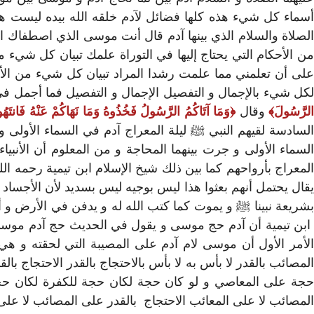
أسماء كل شيء هذه كلها فضائل لآدم خلقه الله بيده ليست ه
الصلاة والسلام الذي بينها آدم قال أنت موسى الذي اصطفاك ا
من الأحكام التي يحتاج إليها في التوراة علمك تبيان كل شيء 
على أن تعلمني مما علمت رشدا المراد تبيان كل شيء من الأحكام 
كل شيء بالإجمال و التفصيل الإجمال و التفصيل فما أجمل في
لرَّسُولَ
وقال
وَمَا آتَاكُمُ الرَّسُولُ فَخُذُوهُ وَمَا نَهَاكُمْ عَنْهُ فَانتَهُو
السادسة لقيهم النبي ﷺ ليلة المعراج آدم في السماء الأولى 
السماء الأولى و جرت بينهما المحاجة و من المعلوم أن الأنب
المعراج بأرواحهم كما بين ذلك شيخ الإسلام ابن تيمية رحمه الل
يقال يحتمل أنهم بعثوا هذا ليس بوجيه ليس بسديد لأن الأجساد
بشريعة نبينا ﷺ و يموت كما كتب الله له و يدفن في الأرض و أم
ابن تيمية أن آدم حج موسى و يقول في الحديث حج آدم موسى
الأمر الأول أن موسى لام آدم على المصيبة التي لحقته و هي
المصائب بالقدر لا بأس به لا بأس بالاحتجاج بالقدر الاحتجاج ب
حجة على المعاصي و لو كان حجة لكان حجة للكفرة لكان حجة
المصائب لا على المعائب الاحتجاج بالقدر على المصائب لا عل