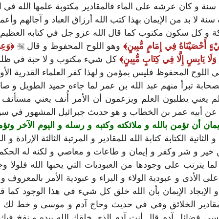
 و كان عرشه على الماء فالمقادير مكتوبة علمها الله في الأزل
لا بد من الإيمان بهذا كتب الله أرزاق العباد و آجالهم وأعم
حركة و كل سكون مكتوب كما قال الله عزو جل في كتابه العظي
ءٍ أَحْصَيْنَاهُ فِي إِمَامٍ مُّبِينٍ
وهو اللوح المحفوظ و قال

وَعِن
َلَا يَابِسٍ إِلَّا فِي كِتَابٍ مُّبِينٍ
كل شيء مكتوب و لا حبة في ظلما
ا في اللوح المحفوظ فليس بمؤمن و لهذا كفر العلماء القدرية ال
ابة تبرأ منهم عبد الله بن عمر لما جاءه حميد الطويل و صاحبه
لم يعني يطلبون العلم ويزعمون أن الأمر أُنف يعني مستأنف و
 عن أبيه عمر بن الخطاب و هو حديث جبرائيل المشهور في سؤا
يمان أن تؤمن بالله و ملائكته وكتبه و رسله و اليوم الآخر وت
 و الثانية الكتابة كتابة الله للمقادير و المرتبة الثالثة الإرا
من خير و شر وكفر و إيمان و طاعات و معاصي و لكنه له الحكمة
ما يترتب على وجودها من العبوديات التي يحبها الله فلولا وج
على الأذى و عبودية الولاء و البراء و عبودية الأمر بالمعروف
و الإيجاد الإيمان بأن الله خلق كل شيء في هذا الوجود كما ق
ه مقادير الخلائق وفي في حديث وحاج آدم و موسى و خط لك ا
موسى فضائل آدم قال أنت آدم الذي خلقك الله بيده و نفخ ف