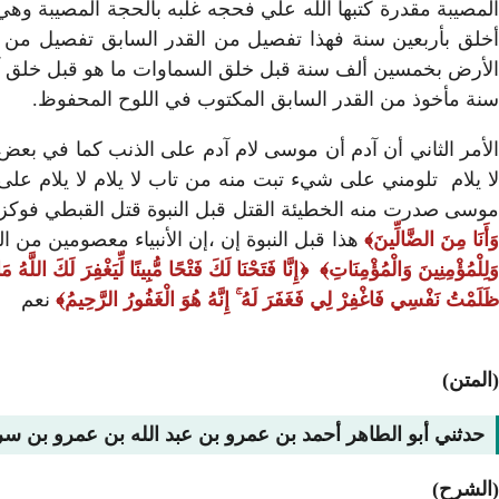
المصيبة مقدرة كتبها الله علي فحجه غلبه بالحجة المصيبة وهي
أخلق بأربعين سنة فهذا تفصيل من القدر السابق تفصيل من ا
الأرض بخمسين ألف سنة قبل خلق السماوات ما هو قبل خلق آدم
سنة مأخوذ من القدر السابق المكتوب في اللوح المحفوظ.
الأمر الثاني أن آدم أن موسى لام آدم على الذنب كما في بعض 
ا يلام تلومني على شيء تبت منه من تاب لا يلام لا يلام على ا
وسى صدرت منه الخطيئة القتل قبل النبوة قتل القبطي فوك
َأَنَا مِنَ الضَّالِّينَ
هذا قبل النبوة إن ،إن الأنبياء معصومين من
َلِلْمُؤْمِنِينَ وَالْمُؤْمِنَاتِ
إِنَّا فَتَحْنَا لَكَ فَتْحًا مُّبِينًا لِّيَغْفِرَ لَكَ اللَّه
ظَلَمْتُ نَفْسِي فَاغْفِرْ لِي فَغَفَرَ لَهُ ۚ إِنَّهُ هُوَ الْغَفُورُ الرَّحِيمُ
نعم
(المتن)
حدثني أبو الطاهر أحمد بن عمرو بن عبد الله بن عمرو بن س
(الشرح)