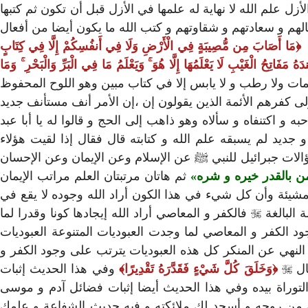
 علم الله لا نهاية له علمها في الأزل قبل أن تكون ثم كتبها
الهم و سعادتهم و شقاوتهم و كتب الله ما يكون أيضا من أفعال
م
مَا أَصَابَ مِن مُّصِيبَةٍ فِي الْأَرْضِ وَلَا فِي أَنفُسِكُمْ إِلَّا فِي كِتَابٍ
دَهُ مَفَاتِحُ الْغَيْبِ لَا يَعْلَمُهَا إِلَّا هُوَ ۚ وَيَعْلَمُ مَا فِي الْبَرِّ وَالْبَحْرِ ۚ وَمَا
ت ولا رطب و لا يابس إلا في كتاب مبين وهو اللوح المحفوظ
أولى كفرهم الأئمة الذين يقولون إن ،إن الأمر أنف مستأنف جديد
 و اكتنفاه و سألاه وهو ذاهب إلى الحج و قالوا له يا أبا عبد
 جديد لم يسبقه علم الله و كتابته قال فقال إذا لقيت هؤلاء
لات جبرائيل للنبي ﷺ عن الإسلام وعن الإيمان وعن الإحسان
ؤمن بالقدر خيره و شره
ثم هاتان مرتبتان العلم مراتب الإيمان
دة و المشيئة وأن كل شيء في هذا الكون أراد الله وجوده لا يقع في
 البالغة

فالكفر و المعاصي أراد الله إيجادها كونا وقدرا لما
ود الكفر و المعاصي لما وجدت العبوديات المتنوعة العبوديات
 و النهي عن المنكر كل هذه العبوديات يترتب على وجود الكفر و
ال

وَخَلَقَ كُلَّ شَيْءٍ فَقَدَّرَهُ تَقْدِيرًا
وفي هذا الحديث إثبات
لتوراة بيده وفي هذا الحديث أيضا إثبات فضائل آدم و موسى
يك من روحه و أسجد لك ملائكته و فيه حديث الشفاعة و علمك