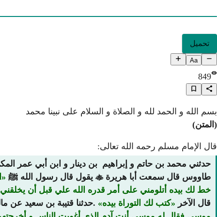
تحميل
Aa
849
بسم الله و الحمد لله و الصلاة و السلام على نبينا محمد
(المتن)
قال الإمام مسلم رحمه الله تعالى:
حدثني محمد بن حاتم و إبراهيم بن دينار و ابن أبي عمر المكي
طاووس قال سمعت أبا هريرة

يقول قال رسول الله ﷺ
ا
خط لك بيده أتلومني على أمر قدره الله علي قبل أن يخلقني 
قال الآخر
كتب لك التوراة بيده
.حدثنا قتيبة بن سعيد عن ما
موسى فقال له موسى أنت آدم الذي أغويت الناس و أخرجتهم 