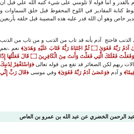
 بالقدر و أما قوله لا تلومني على شيء كتبه الله علي قبل أن
فوظ كتابة المقادير في اللوح المحفوظ قبل خلق السماوات و
 خاص وهو أن الله قدر عليه هذه المصيبة قبل خلقه بأربعين
ى الذنب فاحتج آدم بأنه قد تاب من الذنب و من تاب من الذنب
 آدَمُ رَبَّهُ فَغَوَىٰ
۝
ثُمَّ اجْتَبَاهُ رَبُّهُ فَتَابَ عَلَيْهِ وَهَدَىٰ
نعم ،نعم
َفَعَلْتَ فَعْلَتَكَ الَّتِي فَعَلْتَ وَأَنتَ مِنَ الْكَافِرِينَ
۝
قَالَ فَعَلْتُهَا إِذًا
لات ربهم لكن الصغائر قد تقع من قوله تعالى
وَاسْتَغْفِرْ لِذَنبِكَ
قِيمًا
و آدم
وَعَصَىٰ آدَمُ رَبَّهُ فَغَوَىٰ
وفي موسى
قَالَ رَبِّ إِنِّي
 عبد الرحمن الخضري عن عبد الله بن عمرو بن العاص