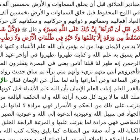
مقادير الخلائق قبل أن يخلق السماوات و الأرض بخمسين ألف سنة
في اللوح المحفوظ قبل خلق السماوات و الأرض بخمسين ألف سنة 
لعباد أفعالهم وصفاتهم و ذواتهم و حركاتهم و سكناتهم كل 
ِّن قَبْلِ أَن نَّبْرَأَهَا ۚ إِنَّ ذَٰلِكَ عَلَى اللَّهِ يَسِيرٌ
و قال

وَكُلَّ شَيْ
َسْقُطُ مِن وَرَقَةٍ إِلَّا يَعْلَمُهَا وَلَا حَبَّةٍ فِي ظُلُمَاتِ الْأَرْضِ وَلَا رَطْبٍ و
لا بد من الإيمان بهذا من لم يؤمن بأن الله علم الأشياء و كتبه
لم يسبق به علم الله و كتابته ظهروا ،ظهروا في أواخر عهد الصح
الرحمن إنه ظهر لنا قبلنا أناس يعني في البصرة يتقفرون الع
فأخبروهم أنني منهم بريء وأنهم مني برآء ثم ساق حديث رواه
وعن الساعة وعن أماراتها وأنه لما سأل عن الإيمان فقال
الإ
بالقدر العلم إثبات العلم الإيمان بأن الله علم الأشياء قبل كونها
لك الله ما لا يريد كل شيء أراده الله و له الحكمة البالغة 
يترتب على ذلك من الحكم و الأسرار فهي مرادة لا لذاتها بل ل
الجهاد في سبيل الله وعبودية الدعوة إلى الله و عبودية الصبر 
المعاصي فهي مرادة لما يترتب عليها و المرتبة الرابعة الخلق 
الكتابة لله و أنه صفة من الصفات كما يليق بجلاله كتب الل
عليهما الصلاة و السلام آدم بين لما تحاج آدم و موسى بين 