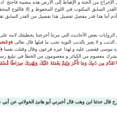
 الإخراج من الجنة و الإهباط إلى الأرض هذه مصيبة فاحتج آدم
لقدر السابق المكتوب في اللوح المحفوظ و إلا فاللوح المح
 أما هذا قدر مفصل تفصيل هذا تفصيل من القدر السابق تقدير
الروايات بعض الأحاديث التي مرتنا أخرجتنا بخطيئتك لامه عل
لذنب و لا يعير بالذنب التوبة تجب ما قبلها قال تعالى
وَعَصَىٰ
زه موسى فقضى عليه و لهذا عيره فرعون وقال وقتلت نفسا
و
 الشرك معصوم من الكبائر و معصومون من الخطأ في تبليغ رسا
ُ مَا تَقَدَّمَ مِن ذَنبِكَ وَمَا تَأَخَّرَ وَيُتِمَّ نِعْمَتَهُ عَلَيْكَ وَيَهْدِيَكَ صِرَاطًا مُّسْتَ
رح قال حدثنا ابن وهب قال أخبرني أبو هانئ الخولاني عن أبي