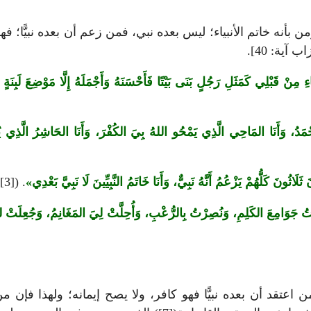
أنه خاتم الأنبياء؛ ليس بعده نبي، فمن زعم أن بعده نبيًّا؛ فه
آية: 40].
يَاءِ مِنْ قَبْلِي كَمَثَلِ رَجُلٍ بَنَى بَيْتًا فَأَحْسَنَهُ وَأَجْمَلَهُ إِلَّا مَوْضِعَ لَبِ
 أَحْمَدُ، وَأَنَا المَاحِي الَّذِي يَمْحُو اللهُ بِيَ الكُفْرَ، وَأَنَا الحَاشِرُ الَّذِ
َاثُونَ كَلُّهُمْ يَزْعُمُ أَنَّهُ نَبِيٌّ، وَأَنَا خَاتَمُ النَّبِيِّينَ لَا نَبِيَّ بَعْدِي
. ([3]).
َوَامِعَ الكَلِمِ، وَنُصِرْتُ بِالرُّعْبِ، وَأُحِلَّتْ لِيَ المَغَانِمُ، وَجُعِلَت