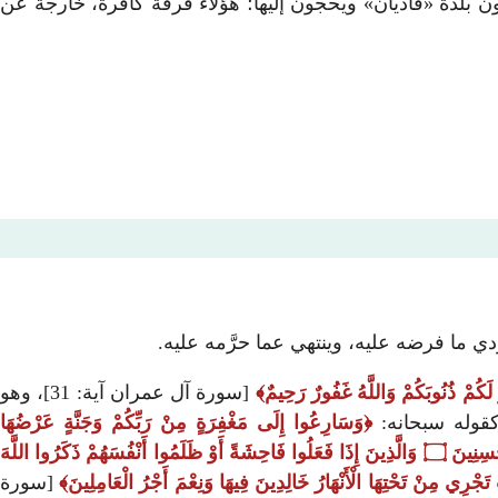
ادعى النبوة، والقاديانية([7]) الذين يتبعونه في الهند ويعظمون بلدة «قاديان» ويحجون إليها؛ هؤلاء فرقة كافرة، خارجة عن
ؤدي ما فرضه عليه، وينتهي عما حرَّمه عليه.
رْ لَكُمْ ذُنُوبَكُمْ وَاللَّهُ غَفُورٌ رَحِيمٌ
[سورة آل عمران آية: 31]، وهو
كقوله سبحانه:
وَسَارِعُوا إِلَى مَغْفِرَةٍ مِنْ رَبِّكُمْ وَجَنَّةٍ عَرْضُهَا
ْسِنِينَ
۝
وَالَّذِينَ إِذَا فَعَلُوا فَاحِشَةً أَوْ ظَلَمُوا أَنْفُسَهُمْ ذَكَرُوا اللَّهَ
تَجْرِي مِنْ تَحْتِهَا الْأَنْهَارُ خَالِدِينَ فِيهَا وَنِعْمَ أَجْرُ الْعَامِلِينَ
[سورة