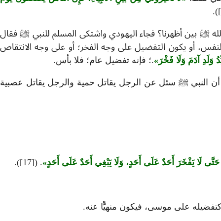
له ﷺ بين أظهرنا؟ فجاء اليهودي واشتكى المسلم للنبي ﷺ فقال
ى النفس، أو يكون التفضيل على وجه الفخر؛ أو على وجه الانتقاص
ِدُ وَلَدِ آدَمَ وَلَا فَخْرَ
.؛ فإنه تفضيل عام؛ فلا بأس.
ث: أن النبي ﷺ سئل عن الرجل يقاتل حمية والرجل يقاتل عصبية
حَتَّى لَا يَفْخَرَ أَحَدٌ عَلَى أَحَدٍ، وَلَا يَبْغِي أَحَدٌ عَلَى أَحَدٍ
. ([17]).
ة كتفضيله على موسى، فيكون منهيًّا عنه.