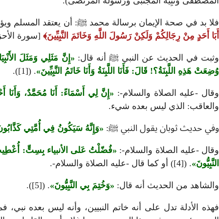
المُصْطَفَى وَنَبِيُّه المُجْتَبَى وَرَسُولُه المُرْتَضَى).
لا بد في صحة الإيمان برسالة محمد ﷺ: أن يعتقد المسلم ويؤمن ب
أَبَا أَحَدٍ مِنْ رِجَالِكُمْ وَلَكِنْ رَسُولَ اللَّهِ وَخَاتَمَ النَّبِيِّينَ
[سورة الأحزاب 
وثبت في الحديث عن النبي ﷺ أنه قال:
إِنَّ مَثَلِي وَمَثَلَ الأَنْبِ
وُضِعَتْ هَذِهِ اللَّبِنَةُ؟! قَالَ: فَأَنَا اللَّبِنَةُ وَأَنَا خَاتَمُ النَّبِيِّينَ
. ([1]).
قال -عليه الصلاة والسلام-:
إِنَّ لِي أَسْمَاءً: أَنَا مُحَمَّدٌ، وَأَنَا
والعاقب: الذي ليس بعده شيء.
وفي حديث ثوبان يقول النبي ﷺ:
وَإِنَّهُ سَيَكُونُ فِي أُمَّتِي كَذَّابُونَ ثَل
قال -عليه الصلاة والسلام-:
فُضّلْتُ عَلى الأنبياء بِسِتٍّ: أُعْطِيتُ ج
النَّبِيُّونَ
. ([4]) أو كما قال -عليه الصلاة والسلام-.
والشاهد من الحديث أنه قال:
وَخُتِمَ بِي النَّبِيُّونَ
. ([5]).