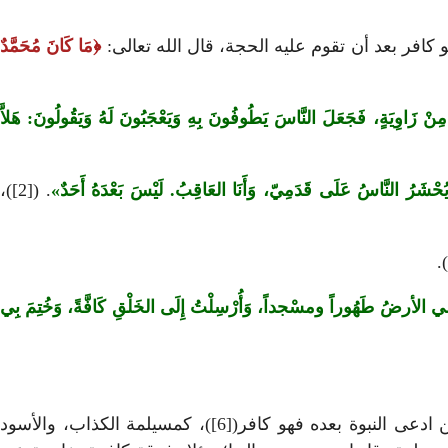
و كافر بعد أن تقوم عليه الحجة، قال الله تعالى:
مَا كَانَ مُحَمَّدٌ
نَةٍ مِنْ زَاوِيَةٍ، فَجَعَلَ النَّاسَ يَطُوفُونَ بِهِ وَيَعْجَبُونَ لَهُ وَيَقُولُونَ: هَلاَّ
ي يُحْشَرُ النَّاسُ عَلَى قَدَمِيّ، وَأَنَا العَاقِبُ. لَيْسَ بَعْدَهُ أَحَدٌ
. ([2])،
ْ لي الأرضُ طَهُوراً ومسْجداً، وَأُرْسِلْتُ إِلَى الخَلْقِ كَافَّةً، وَخُتِمَ بِي
فهذه الأدلة تدل على أنه خاتم النبيين، وأنه ليس بعده نبي، فمن اعتقد أن بعده نبيًّا فهو كافر، ولا يصح إيمانه؛ ولهذا فإن من ادعى النبوة بعده فهو كافر([6])، كمسيلمة الكذاب، والأسود