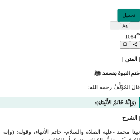
تحميل
Aa
1084
| المتن |
ختم النبوة بمحمد ﷺ
قَالَ المُؤَلِّفُ رحمه الله:
(وَإِنَّهُ خَاتَمُ الأَنْبِيَاءِ):
| الشرح |
نبينا محمد -عليه الصلاة والسلام- خاتم الأنبياء، وقوله: (وإنه خاتم الأنبياء)