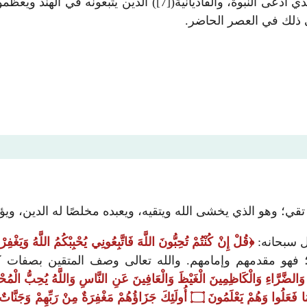
العنسي؛ ومنهم في هذا العصر: «ميرزا غلام أحمد القادياني» الذي 
لى ذلك في العصر الحاضر.
مع تقي؛ وهو الذي يخشى الله ويتقيه، ويعبده مخلصًا له الدين، وي
قال سبحانه:
قُلْ إِنْ كُنْتُمْ تُحِبُّونَ اللَّهَ فَاتَّبِعُونِي يُحْبِبْكُمُ اللَّهُ وَيَغْفِ
ن؛ فهو مقدمهم وإمامهم. والله تعالى وصف المتقين بصفات 
 وَالضَّرَّاءِ وَالْكَاظِمِينَ الْغَيْظَ وَالْعَافِينَ عَنِ النَّاسِ وَاللَّهُ يُحِبُّ الْمُح
َا فَعَلُوا وَهُمْ يَعْلَمُونَ
۝
أُولَئِكَ جَزَاؤُهُمْ مَغْفِرَةٌ مِنْ رَبِّهِمْ وَجَنَّاتٌ 