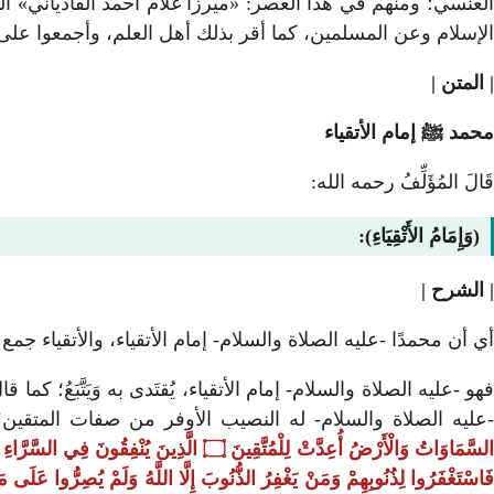
الإسلام وعن المسلمين، كما أقر بذلك أهل العلم، وأجمعوا ع
| المتن |
محمد ﷺ إمام الأتقياء
قَالَ المُؤَلِّفُ رحمه الله:
(وَإِمَامُ الأَتْقِيَاءِ):
| الشرح |
أي أن محمدًا -عليه الصلاة والسلام- إمام الأتقياء، والأتقياء ج
هو -عليه الصلاة والسلام- إمام الأتقياء، يُقتَدى به وَيَتَّبَعُ؛ كما 
-عليه الصلاة والسلام- له النصيب الأوفر من صفات المتقي
لسَّمَاوَاتُ وَالْأَرْضُ أُعِدَّتْ لِلْمُتَّقِينَ
۝
الَّذِينَ يُنْفِقُونَ فِي السَّرَّاءِ
َاسْتَغْفَرُوا لِذُنُوبِهِمْ وَمَنْ يَغْفِرُ الذُّنُوبَ إِلَّا اللَّهُ وَلَمْ يُصِرُّوا عَلَى م