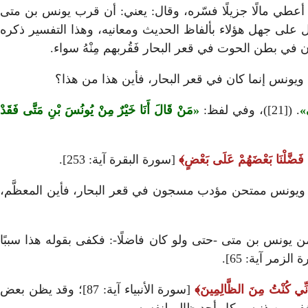
 فلما أعطي مالًا جزيلًا فسّره، وقال: يعني: أن قرب يونس بن متى
لبحار، كقربي من الله ليلة المعراج. وهذا الحديث باطل محرف لفظًا ومعنى([18])، وهذا يدل على جهل هؤلاء بألفاظ الحديث ومعانيه، وهذا التفسير ذكره
لو، ويونس إنما كان في قعر البحار، فأين هذا من هذا؟
. ([21])، وفي لفظ:
مَنْ قَالَ أَنَا خَيْرٌ مِنْ يُونُسَ بْنِ مَتَّى فَقَدْ
 فَضَّلْنَا بَعْضَهُمْ عَلَى بَعْضٍ
[سورة البقرة آية: 253].
 ويونس ممتحن مؤدب مسجون في قعر البحار، فأين المعظَّم،
ن يونس بن متى -حتى ولو كان فاضلًا-: فكفى بقوله هذا سببًا
الزمر آية: 65].
 إِنِّي كُنْتُ مِنَ الظَّالِمِينَ
[سورة الأنبياء آية: 87]؛ وقد يظن بعض