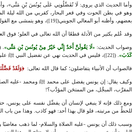
وأما الحديث الذي يروى: لَا تُفَضِّلُونِي عَلَى يُونُسَ بْنِ مَ
بعضهم، وأظنه أبو المعالي الجويني([19])، وهو يتمشى مع القول بنفي العلو عن الله، وأن من كان فوق السبع الطباق، ومن كان في بطن الحوت في قعر البحار فَقُربهم مِنْهُ سواء.
وقد عُلم بكثير من الأدلة قطعًا أن الله تعالى في العلو؛ فوق 
صواب الحديث:
لَا يَقُولَنَّ أَحَدٌ إِنِّي خَيْرٌ مِنْ يُونُسَ بْنِ مَتَّى
. ([20])، وف
كَذَبَ
. ([22])، فليس في الحديث نهي عن تفضيل النبي ﷺ على يونس
فالصواب أن الأنبياء يتفاضلون؛ كما قال الله تعالى:
وَلَقَدْ فَضَّلْ
وكيف يقال: إن يونس يفضل على محمد ﷺ ومحمد -عليه الصلاة 
المقرَّب، المبجَّل، من الممتحَن المؤدَّب؟!
ومع ذلك فإنه لا ينبغي لإنسان أن يفضِّل نفسه على يونس، حتى
للحطِّ من مرتبته، فلو قال بهذا أحد: فهو كاذب. وهذا من باب 
سبب ذلك أن يونس -عليه الصلاة والسلام- لما ذهب مغاضبًا و