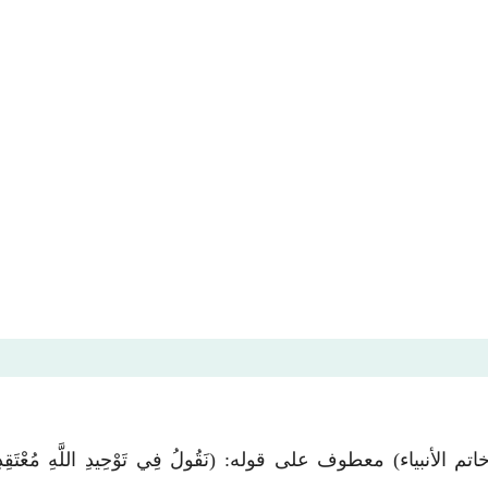
 معطوف على قوله: (نَقُولُ فِي تَوْحِيدِ اللَّهِ مُعْتَقِدِينَ بِتَوْفِيقِ 