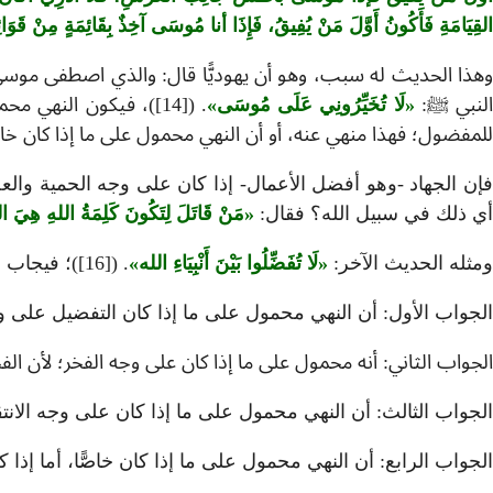
القِيَامَةِ فَأَكُونُ أَوَّلَ مَنْ يُفِيقُ، فَإِذَا أنا مُوسَى آخِذٌ بِقَائِمَةٍ مِنْ قَوَ
وهذا الحديث له سبب، وهو أن يهوديًّا قال: والذي اصطفى موسى
لنبي ﷺ:
لَا تُخَيِّرُونِي عَلَى مُوسَى
. ([14])، فيكون النه
للمفضول؛ فهذا منهي عنه، أو أن النهي محمول على ما إذا كان خاصًّا
فإن الجهاد -وهو أفضل الأعمال- إذا كان على وجه الحمية والع
أي ذلك في سبيل الله؟ فقال:
مَنْ قَاتَلَ لِتَكُونَ كَلِمَةُ اللهِ هِيَ ال
ومثله الحديث الآخر:
لَا تُفَضِّلُوا بَيْنَ أَنْبِيَاءِ الله
. ([16])؛ فيجاب عنه بأجوبة وهو تفصيلٌ لما سبق ذكره:
الجواب الأول: أن النهي محمول على ما إذا كان التفضيل على 
الجواب الثاني: أنه محمول على ما إذا كان على وجه الفخر؛ لأن ال
الجواب الثالث: أن النهي محمول على ما إذا كان على وجه الان
الجواب الرابع: أن النهي محمول على ما إذا كان خاصًّا، أما إذ