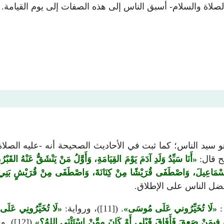
، وهو سيد الناس؛ كما ثبت في الأحاديث الصحيحة أنه -عليه الص
ح قال:
أَنَا سَيِّدُ وَلَدِ آدَمَ يَوْمَ القِيَامَةِ، وَأَوَّلُ مَنْ يَنْشَقُّ عَنْهُ القَبْر
ِ إِسْمَاعِيلَ، وَاصْطَفَى قُرَيْشًا مِنْ كِنَانَةَ، وَاصْطَفَى مِنْ قُرَيْشٍ بَن
:
لَا تُخَيِّرُوني عَلَى مُوسَى
. ([11])، ورواية:
لَا تُخَيِّرُونِي عَلَى
نْ صَعِقَ فَأَفَاقَ قَبْلِي أَوْ كَانَ مِمَّنْ اسْتَثْنَى اللهُ؟
([12]). وفي لفظ: