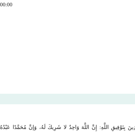
00:00
اللَّهِ: إِنَّ اللَّهَ وَاحِدٌ لا شَرِيكَ لَهُ، وَإنَّ مُحَمَّدًا عَبْدُهُ