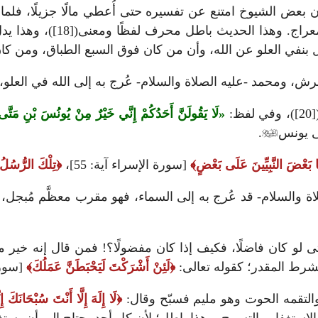
تَّى»، وأن بعض الشيوخ امتنع عن تفسيره حتى أُعطي مالًا جزيلًا،
وهو في بطن الحوت وفي قعر ا
العرش، ومحمد -عليه الصلاة والسلام- عُرج به إلى الله في الع
ي لفظ:
لَا يَقُولَنَّ أَحَدُكُمْ إِنَّي خَيْرٌ مِنْ يُونُسَ بْنِ مَتَّى
.

نَا بَعْضَ النَّبِيِّينَ عَلَى بَعْضٍ
[سورة الإسراء آية: 55]،
تِلْكَ الرُّسُلُ
والسلام- قد عُرج به إلى السماء، فهو مقرب معظَّم مُبجل،
 لو كان فاضلًا، فكيف إذا كان مفضولًا؟! فمن قال إنه خير م
الشرط المقدر؛ كقوله تعالى:
لَئِنْ أَشْرَكْتَ لَيَحْبَطَنَّ عَمَلُكَ
[سورة 
التقمه الحوت وهو مليم فسبّح وقال:
لَا إِلَهَ إِلَّا أَنْتَ سُبْحَانَكَ