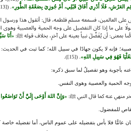
ائِمِ العَرْشِ، فَلَا أَدْرِي أَفَاقَ قَبْلِي، أَمْ جُوزِيَ بِصَعْقَةِ الطُّورِ
. ([13]).
 على العالمين، فسمعه مسلم فلطمه، قال: أتقول هذا ورسول ال
ي محمولًا على ما إذا كان التفضيل على وجه الحمية والعصبية وهو
 بمعنى: أن يُفَضِّلَ نبياً بعينه على آخرٍ، بخلاف قوله ﷺ:
أَنَا سَيّ
صبية؛ فإنه لا يكون جهادًا في سبيل الله؛ كما ثبت في الحدي
عُلْيَا فَهُوَ فِي سَبِيلِ اللهِ
. ([15]).
وجه الحمية والعصبية وهوى النفس.
فخر منهي عنه كما قال النبي ﷺ:
وَإِنَّ اللهَ أَوْحَى إِلَيَّ أَنْ تَوَاضَعُوا 
تقاص للمفضول.
ا كان عامًّا فلا بأس بتفضيله على عموم الناس، أما تفضيله خاص