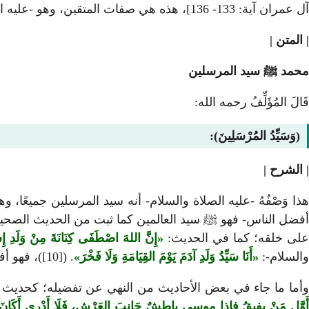
آل عمران آية: 133- 136]، هذه هي صفات المتقين، وهو -عليه الصلاة والسلام- أسبق الناس إلى هذه الصفات إلى يوم القيامة.
| المتن |
محمد ﷺ سيد المرسلين
قَالَ المُؤَلِّفُ رحمه الله:
(وَسَيِّدُ المُرْسَلِينَ):
| الشرح |
هذا وَصْفُهُ -عليه الصلاة والسلام- أنه سيد المرسلين جميعًا
أفضل الناس- فهو ﷺ سيد العالمين كما ثبت من الحديث الصحي
على خلقه؛ كما في الحديث:
إِنَّ اللهَ اصْطَفَى كِنَانَةَ مِنْ وَلَد
والسلام-:
أَنَا سَيِّدُ وَلَدِ آدَمَ يَوْمَ القِيَامَةِ وَلَا فَخْرَ
. ([10])، فهو أفضل الناس على الإطلاق.
أما ما جاء في بعض الأحاديث من النهي عن تفضيله؛ كحديث 
َوَّل مَنْ يفيقُ فإذا موسى باطشٌ جَانِبَ العَرْشِ، فَلَا أَدْرِي أَكَانَ فِيمَ