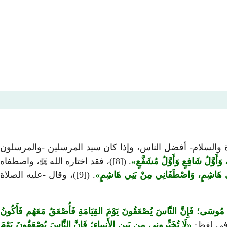
لاة والسلام- أفضل الناس، وإذا كان سيد المرسلين -والمرسلون
ُ، وَأَوَّلُ شَافِعٍ وَأَوَّلُ مُشَفَّعٍ
. ([8])، فقد اختاره الله

، واصطفاه
ِي هَاشِمٍ، وَاصْطَفَانِي مِنْ بَنِي هَاشِمٍ
. ([9])، وقال -عليه الصلاة
 مُوسَى؛ فَإِنَّ النَّاسَ يُصْعَقُونَ يَوْمَ القِيَامَةِ فَأُصْعَقُ مَعَهُم فَأَكُونُ
لَا تُخَيِّروني مِن بَينِ الأَنبِياءِ؛ فَإِنَّ النَّاسَ يُصْعَقُونَ يَوْمَ