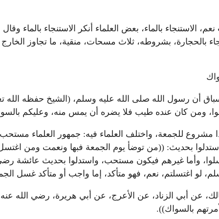
عم، الاستنجاء بالماء، بعض العلماء أنكر الاستنجاء بالماء وقال
ء بالحجارة، بشروطه، ثلاث مسحات، منقية، ما تجاوز الخارج موضع 
سواك
لسباق أن رسول الله صلى الله عليه وسلم، (الشيخ حفظه الله 
سلوا، ومن كان عنده طيب فلا يضره أن يمس منه، وعليكم بالسو
ا مشروع للجمعة، واختلف العلماء فيه: جمهور العلماء مستحب
تدلوا بحديث: ((من توضأ يوم الجمعة فبها ونعمت ومن اغتس
لوا، وأما غيرهم فيكون مستحب، واستدلوا بحديث عائشة رضي ال
وسلم، لو اغتسلتم، نعم، فهو متأكد، إما واجب أو متأكد غسل ا
 مالك، عن أبي الزناد، عن الأعرج، عن أبي هريرة، رضي الله عن
مرتهم بالسواك)).