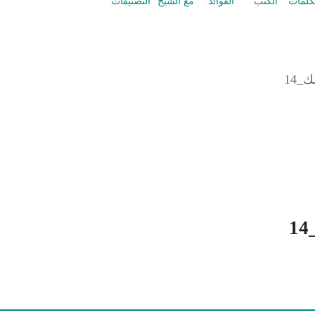
كلمات
الكتب
الفوائد
مع الشيخ
التصنيفات
_14