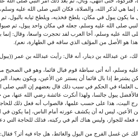
ه، فتركوه، حتى انتهى، وبال، ثم بعد ذلك أمر النبي صلى الله ع
إنما هي لذكر الله، والصلاة، فكان النبي صلى الله عليه وسلم
ا يكون يبول في مكان، يلطخ فخذيه، ويلطخ ثيابه بالبول، ثم أ
نبي صلى الله عليه وسلم، جعله في مكان واحد يبول، ثم صبوا ع
صلى الله عليه وسلم، أخا العرب لفد تحجرت واسعا، وقال: إنما
 هذا هو الأصل من المؤلف الذي ساقه في الطهارة، نعم).
لك، عن عبدالله بن دينار، أنه قال: رأيت عبدالله بن عمر ((يبول 
هما، ولكن يشترط إذا بال قائما أن يستتر عن الأعين، ويكون بعيدا،
لف العلماء في الحكم في سبب ذلك قال بعضهم إن النبي صلى ال
الأفضل يبول جالسا، ولهذا أنكرت عائشة رضي الله عنها، من حد
 خارج البيت، هذا على حسب علمها، فالصواب أنه فعل ذلك للحاجة
ن الأعين، ليس له أن يكشف عورته أمام الناس، إما يكون في الب
 فعله للجواز، وليس هناك ألم في ركبته، فذلك للحاجة التي د
ل مالك عن غسل الفرج من البول والغائط، هل جاء فيه أثر؟ فقا