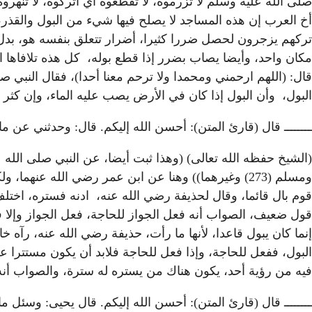
صلى الله عليه وسلم لا تزرموه، لا تقطعوه أي اتركوه، لا تنهرو
أخ العرب إن هذه المساجد لا يصلح فيها شيء من البول والقذر، 
تركهم يزجرون لحصل ضررا كثيرا، أضرار تتعلق بنفسه هو، بدل م
مكان واحد، وأيضا يصاب بضرر إذا قطع بوله، كل هذه تلافاها ال
قال: (اللهم ارحمني ومحمدا ولا ترحم معنا أحدا)، فقال النبي 
البول، وأن البول إذا كان في الأرض يصب عليه الماء، وإن كثر
ــــــــ قال (قارئ المتن): أحسن الله إليكم. قال: وحدثني عن ما
ومسلم (273) وغيرهما)) وهنا عن ابن عمر رضي الله عن
قوم بال قائما، وقال لحذيفة رضي الله عنه، ادنه فستره، اخت
قول ضعيف، الصواب أنه فعل الجواز للحاجة، فعل الجواز وإلا ف
إنما كان يبول قاعدا، لأنها ما رأت، حذيفة رضي الله عنه، رآه
البول، ففعل للحاجة، وإذا فعل للحاجة فلابد أن يكون مستترا ع
فيه من رؤية أحد، يكون هناك من يستره له سترة، والصواب أنه
ــــــــ قال (قارئ المتن): أحسن الله إليكم. قال يحيى: وسئ