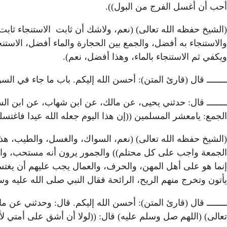
أحب أن أغسل الفرج من البول)).
(الشيخ حفظه الله تعالى) (نعم، ولاشك أن ثابت الاستنجاء ثابت ن
والاستنجاء به أفضل، والجمع بين الحجارة والماء أفضل، الاستنجا
ويكفي ثم الاستنجاء بالماء، وهذا أفضل، نعم).
ــــــــ قال (قارئ المتن): أحسن الله إليكم. باب ما جاء في ال
ــــــــ قال: حدثني يحيى، عن مالك، عن ابن شهاب، عن ابن ا
الجمع: يامعشر المسلمين ((إن هذا اليوم جعله الله عيدا فاغت
(الشيخ حفظه الله تعالى) (نعم، السواك، والغسل، والطيب، هذ
الجمعة واجب على كل محتلم)) والجمور يرون أنه مستحب، واس
إنما هو على أهل المهن، والحرف، والعمال يجب عليهم أن يغتس
يأتون وتخرج منهم الريح، الرائحة فقال النبي صلى الله عليه 
ــــــــ قال (قارئ المتن): أحسن الله إليكم. قال: وحدثني عن
تعالى) (اللهم صل وسلم عليه) قال: ((لولا أن أشق على أمتي لأ