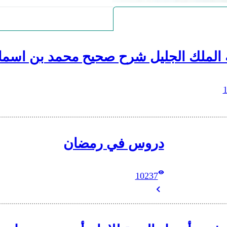
 الملك الجليل شرح صحيح محمد بن اسما
دروس في رمضان
10237