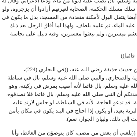
ليه وسلم، بأن يصب عليه ذنوبا من ماء، ودعا الأعرابي وقال له
، سلك مسلك الحكمة، الصحابة لغيرتهم أرادوا أن يزجروه، ولو
يضا ينتقل البول لأمكنة متعددة من المسجد، بدل ما يكون في
ليه الماء، ثم علمه بلطف، ولهذا لما أفاق الرجل بعد ذلك
 بعثتم ميسرين، ولم تبعثوا معسرين، وفيه دليل على نجاسة
قائما))
(الشيخ حفظه الله تعالى) (وهذا ثبت أيضا، عن النبي صلى الله عليه وسلم، أنه أتى سباطة قوم فبال قائما، وهو في الصحيح من حديث حذيفة رضي الله عنه، ((في البخاري (224)،
 البرية والصحاري، والنبي صلى الله عليه وسلم، بال في سباطة
له عليه وسلم، بال قائما لأنه أصيب بمرض في ركبته، وهو
ثكم أن النبي صلى الله عليه وسلم، بال قائما فلا تصدقوه،
، قد تدعو الحاجة، لأنه في السباطة، لو جلس لارتد عليه
رية بعيد، أو يكون إذا احتاج في البلد يكون في مكان يأمن
عت إلى ذلك، ولبيان الجواز، نعم).
ل: ((بلغني أن بعض من مضى، كان يتوضؤن من الغائط، وأنا