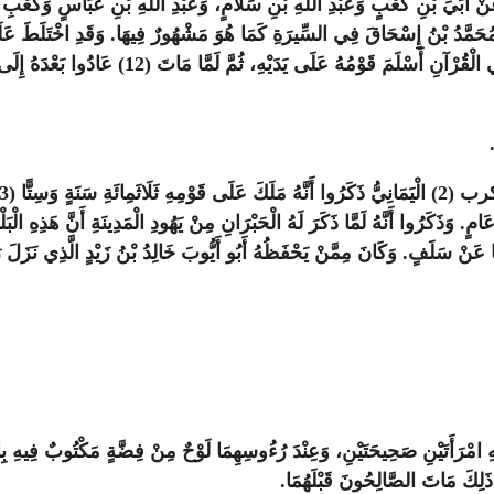
 مِنْ طُرُقٍ مُتَعَدِّدَةٍ مُطَوَّلَةٍ (11) مَبْسُوطَةٍ، عَنْ أُبَيِّ بْنِ كَعْبٍ وَعَبْدِ اللَّهِ بْنِ سَلَامٍ، وَعَبْدِ اللَّه
ه، وَمُحَمَّدُ بْنُ إِسْحَاقَ فِي السِّيرَةِ كَمَا هُوَ مَشْهُورٌ فِيهَا. وَقَدِ اخْتَلَطَ
بِتَرْجَمَةِ آخَرَ مُتَأَخِّرٍ عَنْهُ بِدَهْرٍ طَوِيلٍ، فَإِنّ
لَفًا عَنْ سَلَفٍ. وَكَانَ مِمَّنْ يَحْفَظُهُ أَبُو أَيُّوبَ خَالِدُ بْنُ زَيْدٍ الَّذِي نَزَلَ
فِيهِ امْرَأَتَيْنِ صَحِيحَتَيْنِ، وَعِنْدَ رُءُوسِهِمَا لَوْحٌ مِنْ فِضَّةٍ مَكْتُوبٌ فِيهِ 
َى ذَلِكَ مَاتَ الصَّالِحُونَ قَبْلَهُمَا
.