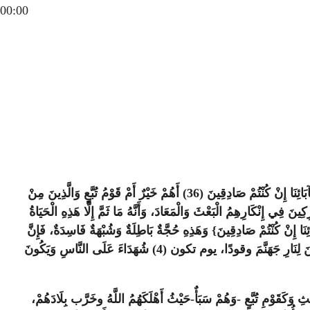
00:00
({إِنَّ هَؤُلاءِ لَيَقُولُونَ (34) إِنْ هِيَ إِلا مَوْتَتُنَا الأولَى وَمَا نَحْنُ بِمُنْشَرِينَ (35) فَأْتُوا بِآبَائِنَا إِنْ كُنْتُمْ صَادِقِينَ (36) أَهُمْ خَيْرٌ أَمْ قَوْمُ تُبَّعٍ وَالَّذِينَ مِنْ
َ فِي إِنْكَارِهِمُ الْبَعْثَ وَالْمَعَادَ، وَأَنَّهُ مَا ثَمَّ إِلَّا هَذِهِ الْحَيَاةُ
ائِنَا إِنْ كُنْتُمْ صَادِقِينَ} وَهَذِهِ حُجَّةٌ بَاطِلَةٌ وَشُبْهَةٌ فَاسِدَةٌ، فَإِنَّ
الْمَعَادَ إِنَّمَا هُوَ يَوْمُ الْقِيَامَةِ لَا فِي هَذِهِ الدَّارِ، [بَلْ] (3) بَعْدَ انْقِضَائِهَا وَذَهَابِهَا وَفَرَاغِهَا يُعِيدُ اللَّهُ الْعَالَمِينَ خَلْقًا جَدِيدًا، وَيَجْعَلُ الظَّالِمِينَ لِنَارِ جَهَنَّمَ وقودًا، يوم تكون (4) شُهَدَاءَ عَلَى النَّاسِ وَيَكُونَ
َشْبَاهِهِمْ (5) وَنُظَرَائِهِمْ مِنَ الْمُشْرِكِينَ وَالْمُنْكِرِينَ لِلْبَعْثِ وَكَقَوْمِ تُبَّعٍ -وَهُمْ سَبَأٌ-حَيْثُ أَهْلَكَهُمُ اللَّهُ وخَرَّب بِلَادَهُمْ،