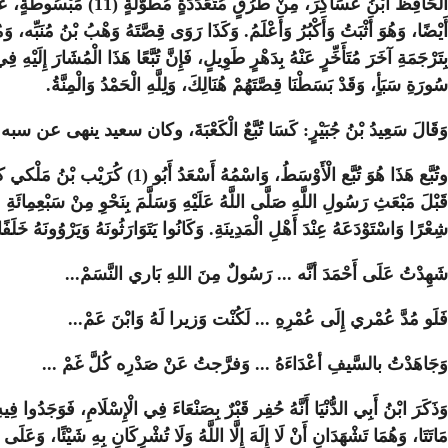
الْحَافِظُ ابْنُ عَسَاكِرَ،
أَيْضًا، وَهُوَ أَثْبَتُ وَأَكْبُرُ وَأَعْلَمُ. وَكَذَا رَوَى قِصَّتَهُ وَهْبُ بْنُ مُنَبِّ
سُورَةِ سَبَأٍ، وَقَدْ بَسَطْنَا قِصَّتَهُمْ هُنَالِكَ، وَلِلَّهِ الْحَمْدُ وَالْمِنَّةُ.
وَقَالَ سَعِيدُ بْنُ جُبَيْرٍ: كَسَا تُبَّعٌ الْكَعْبَةَ، وكان سعيد ينهى عن سبه.
شِعْرًا وَاسْتَوْدَعَهُ عِنْدَ أَهْلِ الْمَدِينَةِ. وَكَانُوا يَتَوَارَثُونَهُ وَيَرْوُونَهُ خَ
شَهِدْتُ عَلَى أَحْمَدَ أنَّه ... رَسُولٌ مِنَ اللهِ بَاري النَّسَمْ
...
فَلَو مُدَّ عُمْري إِلَى عُمْرِهِ ... لَكُنْت وَزيرا لَهُ وَابْنَ عَمْ
...
وَجَاهَدْتُ بالسَّيفِ أعْدَاءَهُ ... وَفرَّجتُ عَنْ صَدْرِه كُلَّ غَمْ ...
وَذَكَرَ ابْنُ أَبِي الدُّنْيَا أَنَّهُ حُفِر قَبْرٌ بِصَنْعَاءَ فِي الْإِسْلَامِ، فَوَجَدُوا 
مَاتَتَا، وَهُمَا تَشْهَدَانِ أَنْ لَا إِلَهَ إِلَّا اللَّهُ وَلَا تُشْرِكَانِ بِهِ شَيْئًا، وَعَل