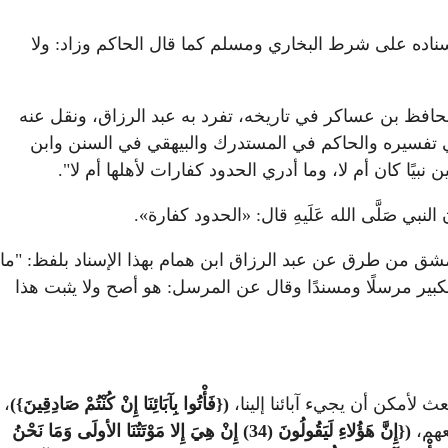
سناده على شرط البخاري ومسلم كما قال الحاكم وزاد: ولا
لحافظ بن عساكر في تاريخه، تفرد به عبد الرزاق، ونقل عنه
ي تفسيره والحاكم في المستدرك والبيهقي في السنن وابن
بيًا كان أم لا، وما أدري الحدود كفارات لأهلها أم لا".
نبي صَلَّى الله عَلَيهِ قال: «الحدود كفارة».
دمشق من طرق عن عبد الرزاق ابن همام بهذا الإسناد بلفظ: "ما
خ الكبير مرسلًا ومسندًا وقال عن المرسل: هو أصح ولا يثبت هذا
 لأمكن أن يجيء آبائنا إلينا،
({
فَأْتُوا بِآبَائِنَا إِنْ كُنْتُمْ صَادِقِينَ})
،
عهم،
({إِنَّ هَؤُلاءِ لَيَقُولُونَ (34) إِنْ هِيَ إِلا مَوْتَتُنَا الأولَى وَمَا نَحْنُ