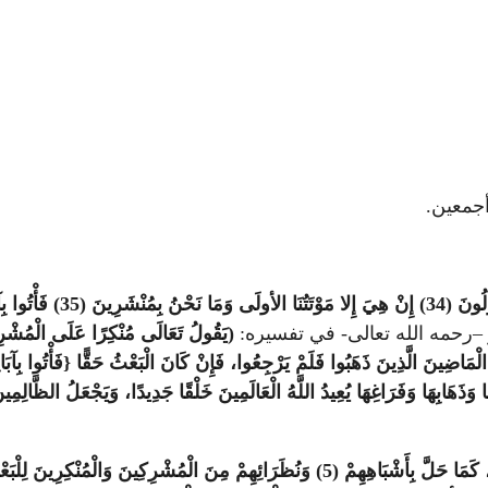
أجمعين.
–رحمه الله تعالى- في تفسيره:
(يَقُولُ تَعَالَى مُنْكِرًا عَلَى الْمُشْرِكِين
مُ الْمَاضِينَ الَّذِينَ ذَهَبُوا فَلَمْ يَرْجِعُوا، فَإِنْ كَانَ الْبَعْثُ حَقًّا {فَأْتُوا بِآبَ
ثمَّ قَالَ تَعَالَى مُتَهَدِّدًا لَهُمْ، وَمُتَوَعِّدًا وَمُنْذِرًا لَهُمْ بَأْسَهُ الَّذِي لَا يُرَدُّ، كَمَا حَلَّ بِأ