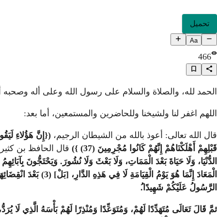
تحميل
Aa
466
الحمد لله، والصلاة والسلام على رسول الله وعلى أله وصحبه 
اللهم اغفر لنا ولشيخنا وللحاضرين والمستمعين، أما بعد:
قال الله تعالى: أعوذ بالله من الشيطان الرجيم،
قَبْلِهِمْ أَهْلَكْنَاهُمْ إِنَّهُمْ كَانُوا مُجْرِمِينَ (37) })
قال الحافظ بن كثير 
الدُّنْيَا، وَلَا حَيَاةَ بَعْدَ الْمَمَاتِ، وَلَا بَعْثَ وَلَا نُشُورَ. وَيَحْتَجُّونَ بِآبَائِهِ
الرَّسُولُ عَلَيْكُمْ شَهِيدًا.ُ