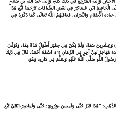
ِ بْنِ عَبَّاسٍ وَكَعْبِ الْأَحْبَارِ. وَإِلَيْهِ الْمَرْجِعُ فِي ذَلِكَ كُلِّهِ، وَإِلَى عَبْدِ اللَّهِ بْنِ سَلَامٍ
 عَلَى الْحَافِظِ ابْنِ عَسَاكِرَ فِي بَعْضِ السِّيَاقَاتِ تَرْجَمَةُ تُبَّع هَذَا
َ تُبَّعًا هَذَا الْمُشَارَ إِلَيْهِ فِي الْقُرْآنِ أَسْلَمَ قَوْمُهُ عَلَى يَدَيْهِ، ثُمَّ لَمَّا مَاتَ (12) عَادُوا بَعْدَهُ إِلَى عِبَادَةِ الْأَصْنَامِ وَالنِّيرَانِ، فَعَاقَبَهُمُ اللَّهُ تَعَالَى كَمَا ذَكَرَهُ فِي
وتُبَّع هَذَا هُوَ تُبَّع الْأَوْسَطُ، وَاسْمُهُ أَسْعَدُ أَبُو (1) كُرَيْب بْنُ مَلْكي كرب (2) الْيَمَانِيُّ ذَكَرُوا أَنَّهُ مَلَكَ عَلَى قَوْمِهِ ثَلَاثَمِائَةِ سَنَةٍ وَسِتًّا (3) وَعِشْرِينَ سَنَةً، وَلَمْ يَكُنْ فِي حِمْيَرَ أَطْوَلُ مُدَّةً مِنْهُ، وَتُوُفِّيَ
قَبْلَ مَبْعَثِ رَسُولِ اللَّهِ صَلَّى اللَّهُ عَلَيْهِ وَسَلَّمَ بِنَحْوِ مِنْ سَبْعِمِائَةِ عَامٍ. وَذَكَرُوا أَنَّهُ لَمَّا ذَكَرَ لَهُ الْحَبْرَانِ مِنْ يَهُودِ الْمَدِينَةِ أَنَّ هَذِهِ الْبَلْدَةَ مُهَاجَرُ نَبِيٍّ آخِرٍ فِي الزَّمَانِ (4)، اسْمُهُ أَحْمَدُ، قَالَ فِي ذَلِكَ
 رَسُولُ اللَّهِ صَلَّى اللَّهُ عَلَيْهِ وَسَلَّمَ فِي دَارِهِ، وَهُوَ
:
بِالذَّهَبِ: "هَذَا قَبْرُ حُبَّى وَلَمِيسَ -وَرُوِيَ: حُبَّى وَتُمَاضِرَ-ابْنَتَيْ تُبَّع