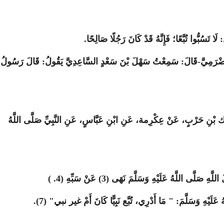
ا تَسُبُّوا تُبَّعًا؛ فَإِنَّهُ قَدْ كَانَ رَجُلًا صَالِحًا
.
ِرٍ الْحَضْرَمِيَّ-قَالَ: سَمِعْتُ سَهْلَ بْنَ سَعْدٍ السَّاعِدِيَّ يَقُولُ: قَالَ رَسُولُ
 سمَاك بْنِ حَرْبٍ، عَنْ عِكْرِمة، عَنِ ابْنِ عَبَّاسٍ، عَنِ النَّبِيِّ صَلَّى اللَّهُ
ى اللَّهُ عَلَيْهِ وَسَلَّمَ نَهَى (3) عَنْ سَبِّهِ (4
( .
لَيْهِ وَسَلَّمَ: " مَا أَدْرِي، تُبَّع نَبِيًّا كَانَ أَمْ غير نبي" (7).