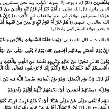
بِمُنْشَرِينَ (35) })
، لا يوجد إلا الموتة الأولى، وما نحن بمنشرين 
الذين ماتوا، قال الله تعالى:
({
أَهُمْ خَيْرٌ أَمْ قَوْمُ تُبَّعٍ وَالَّذِينَ مِنْ قَبْلِ
هؤلاء المشركين الهلاك في الدنيا والعذاب في الآخرة،
({
({إِنَّ هَؤُلاءِ لَيَقُولُونَ (4
الله تعالى رد عليهم:
({
أَهُمْ خَيْرٌ أَمْ قَوْمُ تُبَّعٍ وَالَّذِينَ مِنْ قَبْلِهِمْ أَهْلَك
فليحذر هؤلاء المشركون وليخافوا.
الطالب: ثم قال الله تعالى:
({وَمَا خَلَقْنَا السَّمَوَاتِ وَالأرْضَ وَمَا بَيْنَهُمَا لاعِبِينَ (38) مَا خَلَقْنَاهُمَا إِلا بِالْحَقِّ وَل
{إِنَّ يَوْمَ الْفَصْلِ مِيقَاتُهُمْ أَجْمَعِينَ (40) يَوْمَ لَا يُغْنِي مَوْلًى عَنْ مَوْلًى شَيْئًا وَلا هُمْ يُنْصَرُونَ (41) إِلا مَنْ رَحِمَ اللَّهُ إِنَّهُ هُوَ الْعَزِيزُ الرَّحِيمُ (42)}
{أَفَحَسِبْتُمْ أَنَّمَا خَلَقْنَاكُمْ عَبَثًا وَأَنَّكُمْ إِلَيْنَا لَا تُرْجَعُونَ فَتَعَالَى اللَّهُ ال
ثُمَّ قَالَ: {إِنَّ يَوْمَ الْفَصْلِ} وَهُوَ يَوْمُ الْقِيَامَةِ، يَفْصِلُ اللَّهُ فِيهِ بَيْنَ ال
وَقَوْلُهُ: {مِيقَاتُهُمْ أَجْمَعِينَ} أَيْ: يَجْمَعُهُمْ كُلَّهُمْ أَوَّلَهُمْ وَآخِرَهُمْ
.
[الْمَعَارِجِ: 10، 11] أَيْ: لَا يَسْأَلُ أَخًا لَهُ عَنْ حَالِهِ وَهُوَ يَرَاهُ عِيَانًا
.