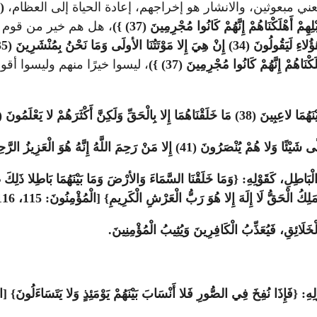
يعني مبعوثين، والانشار هو إخراجهم، إعادة الحياة إلى العظام،
{
هِمْ أَهْلَكْنَاهُمْ إِنَّهُمْ كَانُوا مُجْرِمِينَ (37) })
، هل هم خير من قوم تب
3) إِنْ هِيَ إِلا مَوْتَتُنَا الأولَى وَمَا نَحْنُ بِمُنْشَرِينَ (35) })
ْنَاهُمْ إِنَّهُمْ كَانُوا مُجْرِمِينَ (37) })
، ليسوا خيرًا منهم وليسوا أق
َكِنَّ أَكْثَرَهُمْ لا يَعْلَمُونَ (39)}
ْمَلِكُ الْحَقُّ لَا إِلَهَ إِلا هُوَ رَبُّ الْعَرْشِ الْكَرِيمِ} [الْمُؤْمِنُونَ: 115، 116]
ْخَلَائِقِ، فَيُعَذِّبُ الْكَافِرِينَ وَيُثِيبُ الْمُؤْمِنِينَ
.