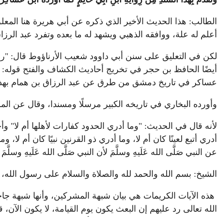
الطالب: هذا الحديث الأخير الذي ذكره عن أبي هريرة هنا المع
أعلم له علة، ووافقه الذهبي ويشهد له ما بعده وتفرد عبد الرزا
لكن في التعليق على سنن أبي داوود شعيب الأرناؤوط قال: "رجال
أيضًا الحافظ بن حجر في تخريج أحاديث الكشاف والفتح قوله: 
عساكر في تاريخ دمشق من طرق عن عبد الرزاق بن همام بهذا الإسناد
وأورده البخاري في تاريخه الكبير مرسلًا ومسندا، وقال عن المرسل: ه
لأنه قال في الحديث: "وما أدري الحدود كفارات لأهلها أم لا" 
أدري أتبع لعينًا كان أم لا، وما أدري ذو القرنين نبيًا كان أم لا
عن النبي صَلَّى الله عَلَيهِ وسلَّمَ لأن النبي صَلَّى الله عَلَيهِ وسلّ
الشيخ: بسم الله والحمد لله والصلاة والسلام على رسول الله، 
هذه الآيات الكريمات هي بيان شبهة المشركين، وأنها شبهة جاحظة
الله تعالى رد عليهم إن البعث يكون يوم القيامة، لا يكون الآن، 