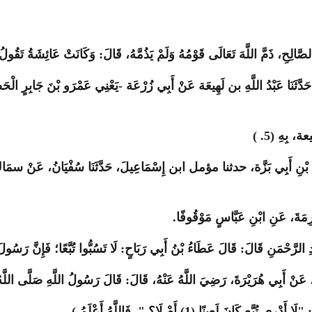
َالِحِ، ذَمَّ اللَّهَ تَعَالَى قَوْمُهُ وَلَمْ يَذُمَّهُ، قَالَ: وَكَانَتْ عَائِشَةُ تَقُولُ: لَ
َلِيدُ، حَدَّثَنَا عَبْدُ اللَّهِ بن لَهِيعَة عَنْ أَبِي زُرْعَة -يَعْنِي عَمْرَو بْنَ جَاب
عة، بِهِ (5
( .
 بْنُ مُحَمَّدِ بْنِ أَبِي بَزَّة، حدثنا مؤمل ابن إِسْمَاعِيلَ، حَدَّثَنَا سُفْيَانُ، عَنْ
.
َّحْمَنِ قَالَ: قَالَ عَطَاءُ بْنُ أَبِي رَبَاحٍ: لَا تَسُبُّوا تُبَّعًا؛ فَإِنَّ رَسُولَ اللَّهِ صَلَّ
َنْ أَبِي هُرَيْرَةَ، رَضِيَ اللَّهُ عَنْهُ، قَالَ: قَالَ رَسُولُ اللَّهِ صَلَّى اللَّهُ عَ
نَ لَعِينًا (1) أَمْ لَا؟ ". فَاللَّهُ أَعْلَمُ
.
)