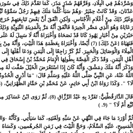
وَشَرَّدَهُمْ فِي الْبِلَادِ، وَفَرَّقَهُمْ شَذَرَ مَذَرَ، كَمَا تَقَدَّمَ ذَلِكَ فِي سُورَةِ 
عَدْنَانَ، وَقَدْ كَانَتْ حِمْيَرُ -وَهُمْ سَبَأٌ-كُلَّمَا مَلَكَ فِيهِمْ رَجُلٌ سَمَّوْهُ 
رَعَايَاهُ وَهُوَ الَّذِي مَصَّر الْحِيرَةَ فَاتَّفَقَ أَنَّهُ مَرَّ بِالْمَدِينَةِ النَّبَوِيَّةِ وَ
حَبْرَيْنِ مِنْ أَحْبَارِ يَهُودَ كَانَا قَدْ نَصَحَاهُ وَأَخْبَرَاهُ أَنَّهُ لَا سَبِيلَ لَهُ عَلَى 
الْمِلَاءَ وَالْوَصَائِلَ وَالْحَبِيرَ. ثُمَّ كَرَّ رَاجِعًا إِلَى الْيَمَنِ وَدَعَا أَهْلَهَا إِ
لَا؟ ". وَكَذَا رَوَاهُ ابْنُ أَبِي حَاتِمٍ، عَنْ مُحَمَّدِ بْنِ حَمَّادٍ الظَّهْرَانِيِّ، (6) عَنْ عَبْدِ الرَّزَّاقِ (7).
قَالَ الدَّارَقُطْنِيُّ: تَفَرَّدَ بِهِ عَبْد
تُبَّع أَمْ لَا؟ " (9
( .
الْمَسِيحِ، عَلَيْهِ السَّلَامُ، وَحَجَّ الْبَيْتَ فِي زَمَنِ الجُرهُميين، وَكَسَاهُ الْمُلَا