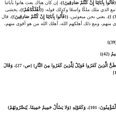
(
فَأْتُوا بِآبَائِنَا إِنْ كُنْتُمْ صَادِقِينَ})
، إن كان هناك بعث هاتوا بآبائنا
ع الذي ملك ملكًا واسعًا وكذلك قوله:
({
أَهْلَكْنَاهُمْ})
، يخشى
، يعني نحن مبعوثين،
({
فَأْتُوا بِآبَائِنَا إِنْ كُنْتُمْ صَادِقِينَ})
، قال
وى منهم، ومع ذلك أهلكهم الله، أهلك الله من هو أقوى منهم،
يَقُولُ تَعَالَى مُخْبِرًا عَنْ عَدْلِهِ وَتَنْزِيهِهِ نَفْسَهُ عَنِ اللَّعِبِ وَالْعَبَثِ وَالْبَاطِلِ، كَقَوْلِهِ: {وَمَا خَلَقْنَا السَّمَاءَ وَالأرْضَ وَمَا بَيْنَهُمَا بَاطِلا ذَلِكَ ظَنُّ الَّذِينَ كَفَرُوا فَوَيْلٌ لِلَّذِينَ كَفَرُوا مِنَ النَّارِ} [ص: 27]، وَقَالَ
{يَوْمَ لَا يُغْنِي مَوْلًى عَنْ مَوْلًى شَيْئًا} أَيْ: لَا يَنْفَعُ قَرِيبٌ قَرِيبًا، كَقَوْلِهِ: {فَإِذَا نُفِخَ فِي الصُّورِ فَلا أَنْسَابَ بَيْنَهُمْ يَوْمَئِذٍ وَلا يَتَسَاءَلُونَ} [الْمُؤْمِنُونَ: 101]، وَكَقَوْلِهِ {وَلا يَسْأَلُ حَمِيمٌ حَمِيمًا. يُبَصَّرُونَهُمْ}