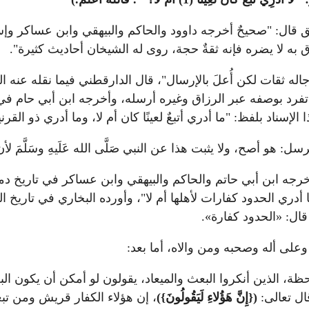
لق قال: "صحيحٌ أخرجه داوود والحاكم والبيهقي وابن عساكر وإ
ق به لا يضره فإنه ثقةٌ حجة، روى له الشيخان أحاديث كثيرة".
ه ثقات لكن أُعلَ بالإرسال"، قال الدارقطني فيما نقله عنه ا
تفرد بوصفه عبر الرزاق وغيره أرسله، وأخرجه ابن أبي حام ف
 بلفظ: "ما أدري أتبعٌ لعينًا كان أم لا، وما أدري ذو القرنين ن
و أصح، ولا يثبت هذا عن النبي صَلَّى الله عَلَيهِ وسَلَّمَ لأن ال
وأخرجه ابن أبي حاتم والحاكم والبيهقي وابن عساكر في تاريخ 
، وما أدري الحدود كفارات لأهلها أم لا"، وأورده البخاري في تاري
َمَ قال: «الحدود كفارة».
وعلى أله وصحبه ومن والاه، أما بعد:
، الذين أنكروا البعث والميعاد، يقولون لو أمكن أن يكون البعث
قال تعالى:
({إِنَّ هَؤُلاءِ لَيَقُولُونَ})
، إن هؤلاء الكفار قريش ومن تب