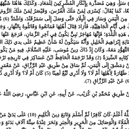
سَبَأٍ، وَهِيَ مُصَدَّرة بِإِنْكَارِ الْمُشْرِكِينَ لِلْمَعَادِ. وَكَذَلِكَ هَاهُنَا شَبَّهَه
تُبَّعًا، كَمَا يُقَالُ: كِسْرَى لِمَنْ مَلَكَ الْفُرْسَ، وَقَيْصَرُ لِمَنْ مَلَكَ الرُّوم
وَغَيْرُ ذَ
ذَلِكَ فِي أَيَّامِ الْجَاهِلِيَّةِ، فَأَرَادَ قِتَالَ أَهْلِهَا فَمَانَعُوهُ وَقَاتَلُوهُ بِالنَّهَ
هَذِهِ الْبَلْدَةِ؛ فَإِنَّهَا مُهَاجَرُ نَبِيٍّ يَكُونُ فِي آخِرِ الزَّمَانِ، فَرَجَعَ عَنْهَا وَأَ
لَى التَّهَوُّدِ مَعَهُ، وَكَانَ إِذْ ذَاكَ دِينُ مُوسَى، عَلَيْهِ السَّلَامُ، فِيهِ مَنْ يَكُونُ
اللَّهُ عَنْهُ، عَنِ النَّبِيِّ صَلَّى اللَّهُ عَلَيْهِ وَسَلَّمَ قَالَ: "مَا أَ
ُ الرَّزَّاقِ (8). ثُمَّ رَوَى ابْنُ عَسَاكِرَ مِنْ طَرِيقِ مُحَمَّدِ بْنِ كُرَيْب، عَنْ أَبِيهِ، عَنِ ابْنِ عَبَّاسٍ
ثُمَّ أَوْرَدَ مَا جَاءَ فِي النَّهْيِ عَنْ سَبِّهِ وَلَ
ءَ وَالْوَصَائِلَ مِنَ الْحَرِيرِ وَالْحِبَرِ وَنَحَرَ عِنْدَهُ سِتَّةَ آلَافِ بَدَنَةٍ وَعَظ