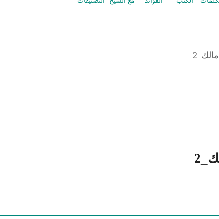
كلمات
الكتب
الفوائد
مع الشيخ
التصنيفات
الك_2
ك_2