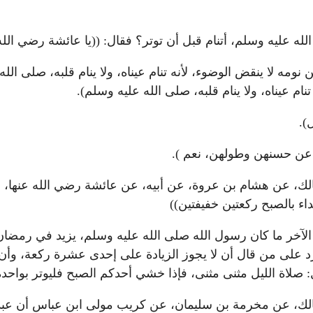
له عليه وسلم، أتنام قبل أن توتر؟ فقال: ((يا عائشة رضي الله 
ن نومه لا ينقض الوضوء، لأنه تنام عيناه، ولا ينام قلبه، صلى 
ام عيناه، ولا ينام قلبه، صلى الله عليه وسلم).
ل).
ل عن حسنهن وطولهن، نعم ).
 مالك، عن هشام بن عروة، عن أبيه، عن عائشة رضي الله عنها، 
اء بالصبح ركعتين خفيفتين))
 الآخر ما كان رسول الله صلى الله عليه وسلم، يزيد في رمضا
لرد على من قال أن لا يجوز الزيادة على إحدى عشرة ركعة، وأ
: صلاة الليل مثنى مثنى، فإذا خشي أحدكم الصبح فليوتر بواحدة
 مالك، عن مخرمة بن سليمان، عن كريب مولى ابن عباس أن عبدال