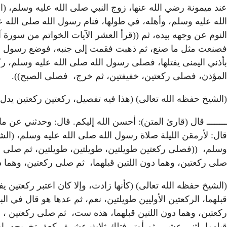
عند ميمونة رضي الله عنها، زوج النبي صلى الله عليه وسلم
الله عليه وسلم، وأهله، في طولها، فنام رسول الله صلى الله 
النوم عن وجهه بيده، ثم ((قرأ العشر الآيات الخواتم من سور
فصنعت مثل ما صنع، ثم ذهبت فقمت إلى جنبه، فوضع رسول الله
بأذني اليمنى يفتلها، فصلى رسول الله صلى الله عليه وسلم، ر
المؤذن، فصلى ركعتين، خفيفتين، ثم خرج، فصلى الصبح)).
(الشيخ حفظه الله تعالى) (هذا فيه تفصيل، ركعتين ركعتين يدل 
ــــــــ قال (قارئ المتن): أحسن الله إليكم. قال: وحدثني عن 
قال: لأرمقن الليلة صلاة رسول الله صلى الله عليه وسلم، (ا
وسلم، ((فصلى ركعتين طويلتين، طويلتين، طويلتين، ثم صلى ركعت
صلى ركعتين، وهما دون اللتين قبلهما، ثم صلى ركعتين، وهما د
(الشيخ حفظه الله تعالى) (كأنها زادت، وإلا كان اعتبر ركعتين
قبلهما، الركعتين الأوليين طويلتين، نعم، ثم عدها هو قال في ا
ركعتين، وهما دون اللتين قبلهما، هذه ست، ثم صلى ركعتين ، و
قبلهما، اثنى عشر، ثم أوتر فتلك ثلاث عشرة ركعة، تخريجه، إ