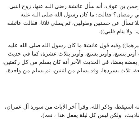
لرحمن بن عوف، أنه سأل عائشة رضي الله عنها، زوج النبي
ي رمضان؟ فقالت: ما كان رسول الله صلى الله عليه
لا تسأل عن حسنهن وطولهن، ثم يصلي ثلاثا، فقالت عائشة
، ولا ينام قلبي)).
 الله تعالى) (وهذا حديث صحيح ثابت، في صحيح مسلم، ((رواه البخاري (1147) (2013) (3569)، ومسلم (738) وغيرهما)) وفيه قول عائشة ما كان رسول الله صلى الله عليه
 أوتر بتسع، وأوتر بسبع، وأوتر بثلاث عشرة، كما في حديث
 بعضه بعضا، في الحديث الآخر أنه كان يسلم من كل ركعتين،
، ثلاث يسردها، وقد يسلم من اثنتين، ثم يسلم من واحدة،
ه استيقظ، وذكر الله، وقرأ آخر الآيات من سورة آل عمران،
لأحاديث، ولكن ليس كل ليلة يفعل هذا ، نعم).