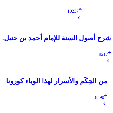
10237
شرح أصول السنة للإمام أحمد بن حنبل.
9217
من الحِكَم والأسرار لهذا الوباء كورونا
8890