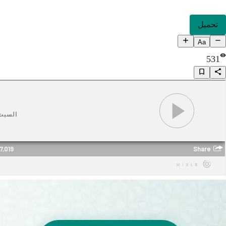
تحميل
Aa
531