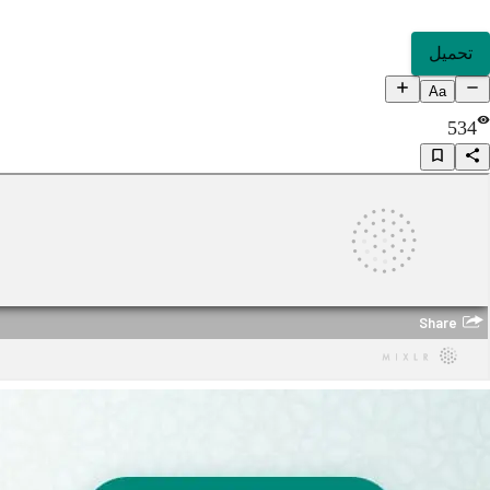
تحميل
Aa
534