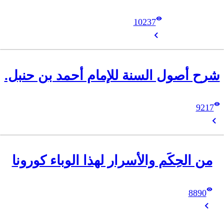
10237
شرح أصول السنة للإمام أحمد بن حنبل.
9217
من الحِكَم والأسرار لهذا الوباء كورونا
8890