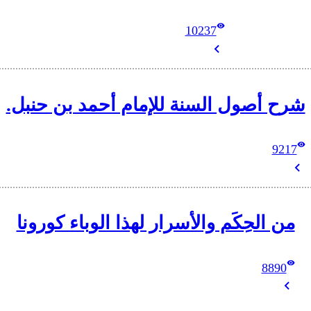
10237
شرح أصول السنة للإمام أحمد بن حنبل.
9217
من الحِكَم والأسرار لهذا الوباء كورونا
8890