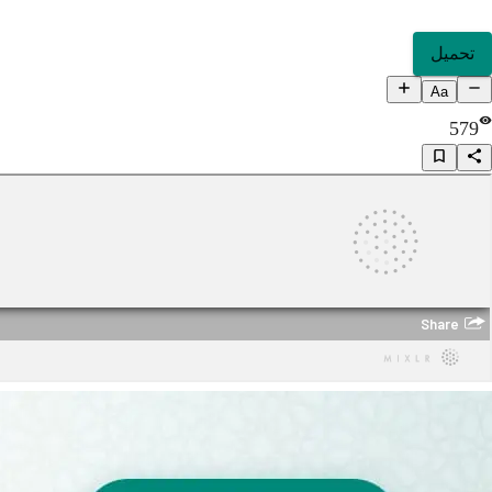
تحميل
Aa
579