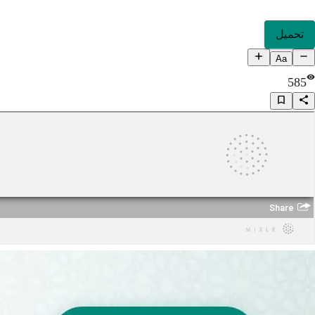
تحميل
Aa
585