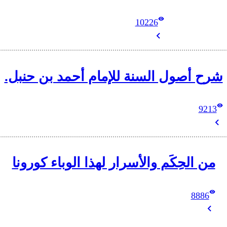
10226
شرح أصول السنة للإمام أحمد بن حنبل.
9213
من الحِكَم والأسرار لهذا الوباء كورونا
8886