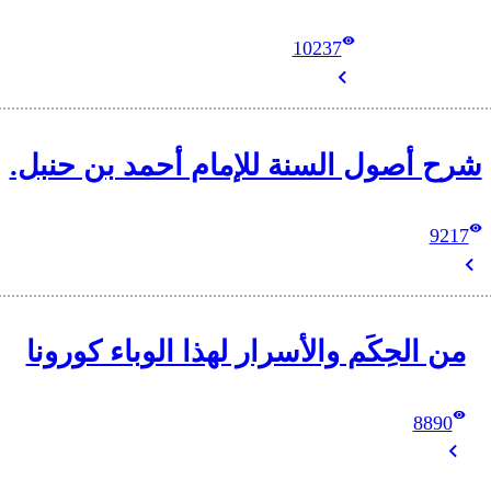
10237
شرح أصول السنة للإمام أحمد بن حنبل.
9217
من الحِكَم والأسرار لهذا الوباء كورونا
8890