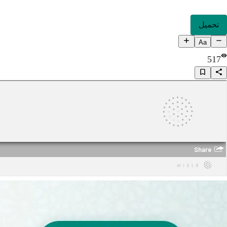
تحميل
Aa
517