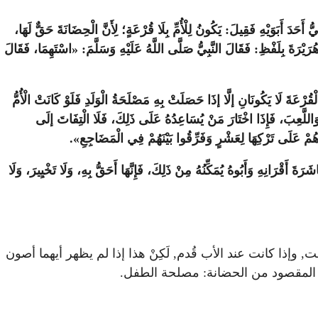
 أَحَدَ أَبَوَيْهِ فَقِيلَ: يَكُونُ لِلْأُمِّ بِلَا قُرْعَةٍ؛ لِأَنَّ الْحِضَانَةَ حَقٌّ لَهَا،
ي هُرَيْرَةَ بِلَفْظِ: فَقَالَ النَّبِيُّ صَلَّى اللَّهُ عَلَيْهِ وَسَلَّمَ: «اسْتَهِمَا، فَقَالَ
الْقُرْعَةَ لَا يَكُونَانِ إلَّا إذَا حَصَلَتْ بِهِ مَصْلَحَةُ الْوَلَدِ فَلَوْ كَانَتْ الْأُمُّ
َ وَاللَّعِبَ، فَإِذَا اخْتَارَ مَنْ يُسَاعِدُهُ عَلَى ذَلِكَ، فَلَا الْتِفَاتَ إلَى
بُوهُمْ عَلَى تَرْكِهَا لِعَشْرٍ وَفَرِّقُوا بَيْنَهُمْ فِي الْمَضَاجِعِ».
رَةَ أَقْرَانِهِ وَأَبُوهُ يُمَكِّنُهُ مِنْ ذَلِكَ، فَإِنَّهَا أَحَقُّ بِهِ، وَلَا تَخْيِيرَ، وَلَا
إذا كانت عند الأب قُدم, لَكِنْ هذا إذا لم يظهر أيهما أصون
ده, المقصود من الحضانة: مصلحة الطفل.