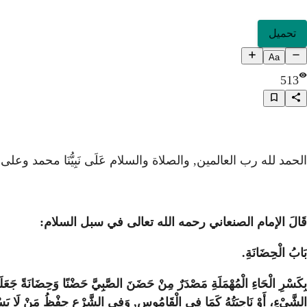
تحميل
Aa
513
الحمد لله رب العالمين, والصلاة والسلام عَلَى نَبِيُّنَا محمد وعل
قَالَ الإمام الصنعاني رحمه الله تعالى في سبل السلام:
بَابُ الْحِضَانَةِ.
بِكَسْرِ الْحَاءِ الْمُهْمَلَةِ مَصْدَرٌ مِنْ حَضَنَ الصَّبِيَّ حَضْنًا وَحِضَانَةً جَعَلَهُ
الشَّيْءِ، أَوْ نَاحِيَتُهُ كَمَا فِي الْقَامُوسِ, وَفِي الشَّرْعِ حِفْظُ مَنْ لَا يَسْتَقِلُّ بِ