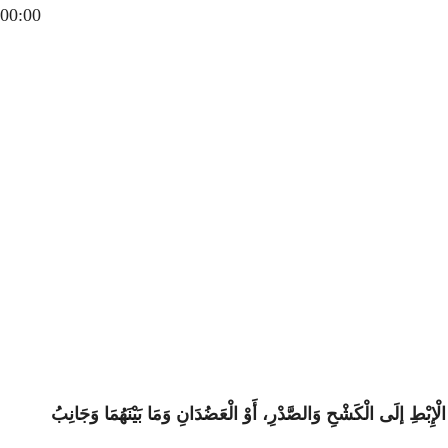
00:00
ْإِبْطِ إلَى الْكَشْحِ وَالصَّدْرِ، أَوْ الْعَضُدَانِ وَمَا بَيْنَهُمَا وَجَانِبُ