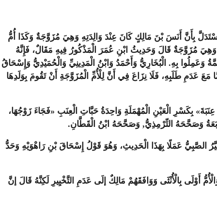
َّ بِأَنَّ أَنَسَ بْنَ مَالِكٍ كَانَ عِنْدَ وَالِدَتِهِ وَهِيَ مُزَوَّجَةٌ وَكَذَا أُمُّ
ِهَا وَهِيَ مُزَوَّجَةٌ قَالَ وَحَدِيثُ ابْنِ عُمَرَ الْمَذْكُورُ فِيهِ مَقَالٌ، فَإِنَّهُ
 وَعَمِلُوا بِهِ. الْبُخَارِيُّ وَأَحْمَدُ وَابْنُ الْمَدِينِيِّ وَالْحُمَيْدِيُّ وَإِسْحَاقُ
مَّا مَعَ عَدَمِ طَلَبِهِ، فَلَا نِزَاعَ فِي أَنَّ لِلْأُمِّ الْمُزَوَّجَةِ أَنْ تَقُومَ بِوَلَدِهَا
نَبَةَ» بِكَسْرِ الْعَيْنِ الْمُهْمَلَةِ وَاحِدَةُ حَبَّاتِ الْعِنَبِ «فَجَاءَ زَوْجُهَا،
رْبَعَةُ وَصَحَّحَهُ التِّرْمِذِيُّ, وَصَحَّحَهُ ابْنُ الْقَطَّانِ.
َيَّرُ الصَّبِيُّ عَمَلًا بِهَذَا الْحَدِيثِ، وَهُوَ قَوْلُ إِسْحَاقَ بْنِ رَاهْوَيْهِ وَحَدُّ
لْأُمُّ أَوْلَى بِالْأُنْثَى وَوَافَقَهُمْ مَالِكٌ إلَى عَدَمِ التَّخْيِيرِ لَكِنَّهُ قَالَ إنَّ