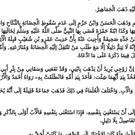
َيْهِ ذَهَبَ الْجَمَاهِيرُ.
ِ وَذَهَبَ الْحَسَنُ وَابْنُ حَزْمٍ إلَى عَدَمِ سُقُوطِ الْحِضَانَةِ بِالنِّكَاحِ وَاسْتَدَل
َتِهَا وَكَذَا ابْنَةُ حَمْزَةَ قَضَى بِهَا النَّبِيُّ صَلَّى اللَّهُ عَلَيْهِ وَسَلَّمَ لِخَالَت
جَدِّهِ صَحِيفَةٌ وَأُجِيبَ عَنْهُ بِأَنَّ حَدِيثَ عَمْرِو بْنِ شُعَيْبٍ قَبِلَهُ الْأَئِمَّةُ
نَّهُ لَا يَتِمُّ دَلِيلًا إلَّا مَعَ طَلَبِ مَنْ تَنْتَقِلُ إلَيْهِ الْحِضَانَةُ وَمُنَازَعَتِهِ, وَأَ
لَ فِيمَا ذَكَرَهُ عَلَى مَا ادَّعَاهُ.
إنَّ زَوْجِي يُرِيدُ أَنْ يَذْهَبَ بِابْنِي، وَقَدْ نَفَعَنِي وَسَقَانِي مِنْ بِئْرِ أَبِي عِ
خُذْ بِيَدِ أَيِّهِمَا شِئْت: فَأَخَذَ بِيَدِ أُمِّهِ فَانْطَلَقَتْ بِهِ» رَوَاهُ أَحْمَدُ وَالْأَ
ُمِّ وَالْأَبِ, وَاخْتَلَفَ الْعُلَمَاءُ فِي ذَلِكَ فَذَهَبَ جَمَاعَةٌ قَلِيلَةٌ إلَى أَنَّهُ يُخ
ِ إلَى أَنْ يَسْتَغْنِيَ بِنَفْسِهِ، فَإِذَا اسْتَغْنَى بِنَفْسِهِ فَالْأَبُ أَوْلَى بِالذَّكَرِ وَا
 تَفَاصِيلُ بِلَا دَلِيلٍ.
الُوا: وَلَوْ كَانَ الِاخْتِيَارُ إلَى الصَّغِيرِ مَا كَانَتْ أَحَقَّ بِهِ.