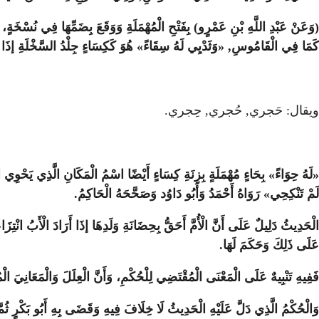
(وَعَنْ عَبْدِ اللَّهِ بْنِ عَمْرٍو) بِفَتْحِ الْمُهْمَلَةِ وَوَقَعَ بِضَمِّهَا فِي نُسْخَةٍ، 
كَمَا فِي الْقَامُوسِ, «وَثَدْيِي لَهُ سِقَاءً» هُوَ كَكِسَاءٍ جِلْدُ السَّخْلَةِ إذَا أَجْذ
ويقال: حَجري, حُجري, حِجري.
«لَهُ حِوَاءً» بِحَاءٍ مُهْمَلَةٍ بِزِنَةِ كِسَاءٍ أَيْضًا اسْمُ الْمَكَانِ الَّذِي يَحْوِي الشّ
لَمْ تَنْكِحِي» رَوَاهُ أَحْمَدُ وَأَبُو دَاوُد وَصَحَّحَهُ الْحَاكِمُ.
الْحَدِيثُ دَلِيلٌ عَلَى أَنَّ الْأُمَّ أَحَقُّ بِحِضَانَةِ وَلَدِهَا إذَا أَرَادَ الْأَبُ انْتِزَ
عَلَى ذَلِكَ وَحَكَمَ لَهَا.
فَفِيهِ تَنْبِيهٌ عَلَى الْمَعْنَى الْمُقْتَضِي لِلْحُكْمِ، وَأَنَّ الْعِلَلَ وَالْمَعَانِيَ الْ
وَالْحُكْمُ الَّذِي دَلَّ عَلَيْهِ الْحَدِيثُ لَا خِلَافَ فِيهِ وَقَضَى بِهِ أَبُو بَكْرٍ ثُ