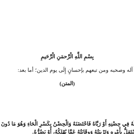
بِسْمِ اللَّهِ الْرَّحمَنِ الْرَّحَيمِ
ى آله وصحبه ومن تبعهم بإحسانٍ إِلَى يوم الدين؛ أما بعد:
(المتن)
 فِي حِضْنِهِ أَوْ رَبَّاهُ فَاحْتَضَنَهُ وَالْحِضْنُ بِكَسْرِ الْحَاءِ وَهُوَ مَا دُونَ ال
أَمْرِهِ وَتَرْبِيَتُهُ وَوِقَايَتُهُ عَمَّا يُهْلِكُهُ، أَوْ يَضُرُّهُ.