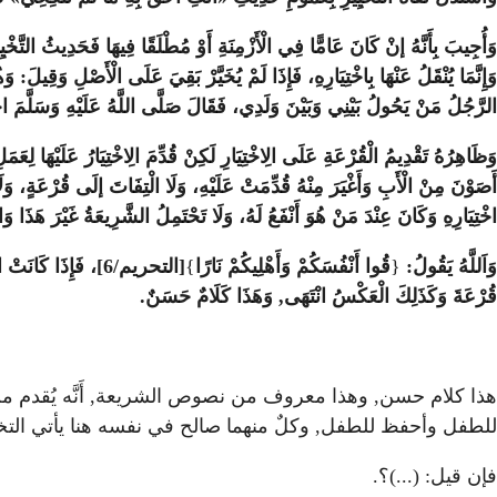
وَأُجِيبَ بِأَنَّهُ إنْ كَانَ عَامًّا فِي الْأَزْمِنَةِ أَوْ مُطْلَقًا فِيهَا فَحَدِيثُ التَّخْيِيرِ 
وَإِنَّمَا يُنْقَلُ عَنْهَا بِاخْتِيَارِهِ، فَإِذَا لَمْ يُخَيَّرْ بَقِيَ عَلَى الْأَصْلِ وَقِيلَ: 
الرَّجُلُ مَنْ يَحُولُ بَيْنِي وَبَيْنَ وَلَدِي، فَقَالَ صَلَّى اللَّهُ عَلَيْهِ وَسَلَّمَ اخْتَ
وَظَاهِرُهُ تَقْدِيمُ الْقُرْعَةِ عَلَى الِاخْتِيَارِ لَكِنْ قُدِّمَ الِاخْتِيَارُ عَلَيْهَا لِعَمَلِ
أَصَوْنَ مِنْ الْأَبِ وَأَغْيَرَ مِنْهُ قُدِّمَتْ عَلَيْهِ، وَلَا الْتِفَاتَ إلَى قُرْعَةٍ، وَلَ
اخْتِيَارِهِ وَكَانَ عِنْدَ مَنْ هُوَ أَنْفَعُ لَهُ، وَلَا تَحْتَمِلُ الشَّرِيعَةُ غَيْرَ هَذَا
وَاَللَّهُ يَقُولُ:
{
قُوا أَنْفُسَكُمْ وَأَهْلِيكُمْ نَارًا
}
[التحريم/6]
، فَإِذَا كَانَتْ ال
قُرْعَةَ وَكَذَلِكَ الْعَكْسُ انْتَهَى, وَهَذَا كَلَامٌ حَسَنٌ.
هذا كلام حسن, وهذا معروف من نصوص الشريعة, أَنَّه يُقدم من ت
للطفل وأحفظ للطفل, وكلٌ منهما صالح في نفسه هنا يأتي التخيير,
فإن قيل: (...)؟.