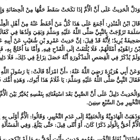
وَدَلَّ الْحَدِيثُ عَلَى أَنَّ الْأُمَّ إذَا نَكَحَتْ سَقَطَ حَقُّهَا مِنْ الْحِضَانَةِ وَإِل
قَالَ ابْنُ الْمُنْذِرِ: أَجْمَعَ عَلَى هَذَا كُلُّ مَنْ أَحْفَظُ عَنْهُ مِنْ أَهْلِ الْعِلْم
سَلَمَةَ تَزَوَّجَتْ بِالنَّبِيِّ صَلَّى اللَّهُ عَلَيْهِ وَسَلَّمَ وَبَقِيَ وَلَدُهَا فِي كَفَال
صَحِيفَةٌ يُرِيدُ؛ لِأَنَّهُ قَدْ قِيلَ: إنَّ حَدِيثَ عَمْرِو بْنِ شُعَيْبٍ عَنْ أَبِيهِ عَنْ 
بْنُ رَاهْوَيْهِ أَمْثَالُهُمْ، فَلَا يُلْتَفَتُ إلَى الْقَدْحِ فِيهِ, وَأَمَّا مَا اُحْتُجَّ بِهِ، فَإِ
وَلَمْ يُذْكَرْ فِي الْقِصَصِ الْمَذْكُورَةِ أَنَّهُ حَصَلَ نِزَاعٌ فِي ذَلِكَ، فَلَا دَلِي
وَعَنْ أَبِي هُرَيْرَةَ رَضِيَ اللَّهُ عَنْهُ: «أَنَّ امْرَأَةً قَالَتْ: يَا رَسُولَ اللَّهِ 
فَقَالَ النَّبِيُّ صَلَّى اللَّهُ عَلَيْهِ وَسَلَّمَ: يَا غُلَامُ هَذَا أَبُوك، وَهَذِهِ أُمُّك فَ
وَالْحَدِيثُ دَلِيلٌ عَلَى أَنَّ الصَّبِيَّ بَعْدَ اسْتِغْنَائِهِ بِنَفْسِهِ يُخَيَّرُ بَيْنَ الْأ
التَّخْيِيرِ مِنْ السَّبْعِ سِنِينَ.
وَذَهَبَتْ الْهَادَوِيَّةُ وَالْحَنَفِيَّةُ إلَى عَدَمِ التَّخْيِيرِ، وَقَالُوا: الْأُمُّ أَوْلَى بِه
الْأُمَّ أَحَقُّ بِالْوَلَدِ ذَكَرًا كَانَ، أَوْ أُنْثَى قِيلَ: حَتَّى يَبْلُغَ, وَفِي الْمَسْأَلَةِ
وَاسْتَدَلَّ نُفَاةُ التَّخْيِيرِ بِعُمُومِ حَدِيثِ «أَنْتِ أَحَقُّ بِهِ مَا لَمْ تَنْكِحِي» قَ