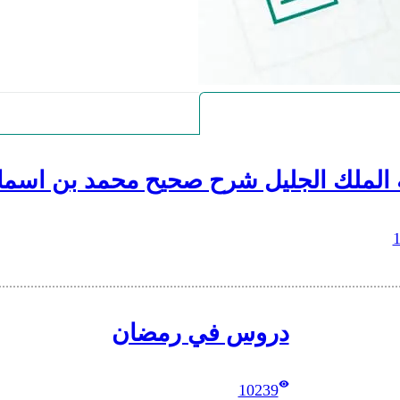
 الملك الجليل شرح صحيح محمد بن اسما
دروس في رمضان
10239