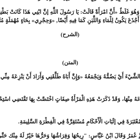
وَهُوَ غَلَطٌ «أَنَّ امْرَأَةً قَالَتْ: يَا رَسُولَ اللَّهِ إنَّ ابْنِي هَذَا كَانَتْ بَطْنِي
َعَ يَكُونُ لِلْمَاءِ وَاللَّبَنِ كَمَا فِيهِ أَيْضًا, «وَحِجْرِي» بِحَاءٍ مُهْمَلَةٍ مُثَل
(الشرح)
(المتن)
َيْءَ أَيْ يَضُمُّهُ وَيَجْمَعُهُ «وَإِنَّ أَبَاهُ طَلَّقَنِي وَأَرَادَ أَنْ يَنْزِعَهُ مِنِّي،
اعَهُ مِنْهَا، وَقَدْ ذَكَرَتْ هَذِهِ الْمَرْأَةُ صِفَاتٍ اخْتَصَّتْ بِهَا تَقْتَضِي اسْتِحْقَاقَه
مُعْتَبَرَةَ فِي إثْبَاتِ الْأَحْكَامِ مُسْتَقِرَّةٌ فِي الْفِطْرَةِ السَّلِيمَةِ.
مَّ عُمَرُ وَقَالَ ابْنُ عَبَّاسٍ: "رِيحُهَا وَفِرَاشُهَا وَحَرُّهَا خَيْرٌ لَهُ مِنْك حَتَّ