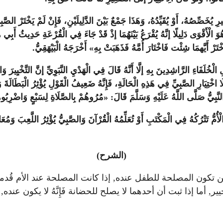
يُخَصِّصُهُ، أَوْ يُقَيِّدُهُ، وَهَذَا جَمْعٌ بَيْنَ الدَّلِيلَيْنِ، فَإِنْ لَمْ يَخْتَرْ الصَّبِيُّ
وَهُوَ الْأَقْوَى دَلِيلًا إنَّهُ يُقْرَعُ بَيْنَهُمَا إذْ قَدْ جَاءَ فِي الْقُرْعَةِ حَدِيثُ أَبِ
رْ أَيَّهمَا شِئْت فَاخْتَارَ أُمَّهُ فَذَهَبَتْ بِهِ» أَخْرَجَهُ الْبَيْهَقِيُّ.
 الْخُلَفَاءِ الرَّاشِدِينَ بِهِ إلَّا أَنَّهُ قَالَ فِي الْهَدْيِ النَّبَوِيِّ إنَّ التَّخْيِيرَ وَ
ا اخْتِيَارِ الصَّبِيِّ فِي هَذِهِ الْحَالَةِ، فَإِنَّهُ ضَعِيفُ الْقَوْلِ يُؤْثِرُ الْبَطَالَة
 وَالنَّبِيُّ صَلَّى اللَّهُ عَلَيْهِ وَسَلَّمَ قَالَ: «مُرُوهُمْ بِالصَّلَاةِ لِسَبْعٍ وَاضْرِ
ْأُمُّ تَتْرُكُهُ فِي الْمَكْتَبِ أَوْ تُعَلِّمُهُ الْقُرْآنَ وَالصَّبِيُّ يُؤْثِرُ اللَّعِبَ وَمُعَاشَ
(الشرح)
كون المصلحة للطفل عنده, إذا كانت المصلحة عند الأم قُدمت, و
 أما إذا ثبت أن أحدهما لا يصلح للحضانة فَإِنَّهُ لا يكون عن