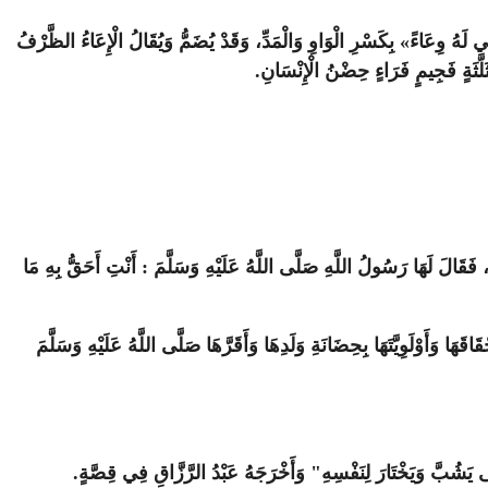
 لَهُ وِعَاءً» بِكَسْرِ الْوَاوِ وَالْمَدِّ، وَقَدْ يُضَمُّ وَيُقَالُ الْإِعَاءُ الظَّرْفُ
َّثَةٍ فَجِيمٍ فَرَاءٍ حِضْنُ الْإِنْسَانِ.
 فَقَالَ لَهَا رَسُولُ اللَّهِ صَلَّى اللَّهُ عَلَيْهِ وَسَلَّمَ : أَنْتِ أَحَقُّ بِهِ مَا
َا وَأَوْلَوِيَّتَهَا بِحِضَانَةِ وَلَدِهَا وَأَقَرَّهَا صَلَّى اللَّهُ عَلَيْهِ وَسَلَّمَ
ى يَشُبَّ وَيَخْتَارَ لِنَفْسِهِ" وَأَخْرَجَهُ عَبْدُ الرَّزَّاقِ فِي قِصَّةٍ.