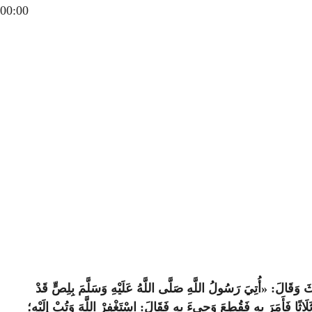
00:00
َ وَقَالَ: «أُتِيَ رَسُولُ اللَّهِ صَلَّى اللَّهُ عَلَيْهِ وَسَلَّمَ بِلِصٍّ قَدْ
َاثًا فَأَمَرَ بِهِ فَقُطِعَ وَجِيءَ بِهِ فَقَالَ: اسْتَغْفِرْ اللَّهَ وَتُبْ إلَيْهِ؛