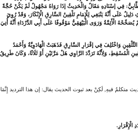
الْخَطَّابِيُّ: فِي إسْنَادِهِ مَقَالٌ وَالْحَدِيثُ إذَا رَوَاهُ مَجْهُولٌ لَمْ يَكُنْ حُجَّةً
َلِيلٌ عَلَى أَنَّهُ يَنْبَغِي لِلْإِمَامِ تَلْقِينُ السَّارِقِ الْإِنْكَارَ، وَقَدْ رُوِيَ
حِّحْهُ الْأَئِمَّةُ وَرَوَى الْبَيْهَقِيُّ مَوْقُوفًا عَلَى أَبِي الدَّرْدَاءِ أَنَّهُ أُتِيَ
َّلْقِينِ وَاخْتُلِفَ فِي إقْرَارِ السَّارِقِ فَذَهَبَتْ الْهَادَوِيَّةُ وَأَحْمَدُ
ْقِينِ الْمُسْقِطِ، وَلِأَنَّهُ تَرَدَّدَ الرَّاوِي هَلْ مَرَّتَيْنِ أَوْ ثَلَاثًا، وَكَانَ طَرِيقُ
لمٌ فيهِ, لَكِنْ بعد ثبوت الحديث يقال: إن هذا الترديد إِنَّمَا
ِ الْإِقْرَارِ.