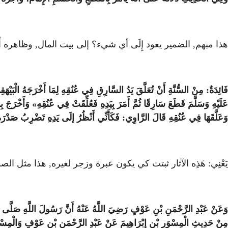
هذا مبهم, الضمير يعود إِلَى أي شيء؟ إلى بيت المال, وظاهره أَن
فَائِدَةٌ: مِنْ السُّنَّةِ أَنْ تُعَلَّقَ يَدُ السَّارِقِ فِي عُنُقِهِ لِمَا أَخْرَجَهُ الْبَيْه
عَلَيْهِ وَسَلَّمَ قَطَعَ سَارِقًا ثُمَّ أَمَرَ بِيَدِهِ فَعُلِّقَتْ فِي عُنُقِهِ» وَأَخْرَجَ بِسَن
وَعَلَّقَهَا فِي عُنُقِهِ قَالَ الرَّاوِي: فَكَأَنِّي أَنْظُرُ إلَى يَدِهِ تَضْرِبُ صَدْرَه
يَعْنِي: هَذِه الآثار ثبتت كي يكون عبرة وزجر لغيره, هذا مثل الص
وَعَنْ عَبْدِ الرَّحْمَنِ بْنِ عَوْفٍ رَضِيَ اللَّهُ عَنْهُ أَنَّ رَسُولَ اللَّهِ صَلَّى اللَّهُ
مِنْ حَدِيثِ الْمِسْوَرِ بْنِ إبْرَاهِيمَ عَنْ عَبْدِ الرَّحْمَنِ بْنِ عَوْفٍ وَالْمِسْوَ