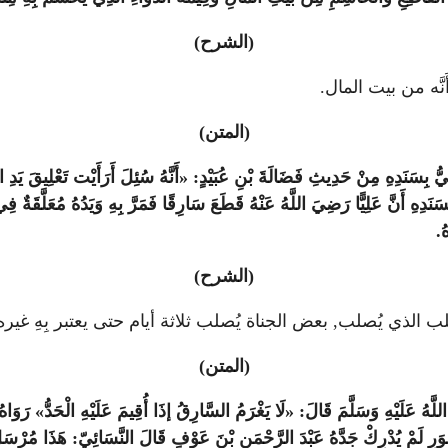
(الشرح)
َّه من بيت المال.
(المتن)
َقِيُّ بِسَنَدِهِ مِنْ حَدِيثِ فَضَالَةَ بْنِ عُبَيْدٍ: «أَنَّهُ سُئِلَ أَرَأَيْت تَعْلِيقَ يَد
َدِهِ أَنَّ عَلِيًّا رَضِيَ اللَّهُ عَنْهُ قَطَعَ سَارِقًا فَمَرَّ بِهِ وَيَدُهُ مُعَلَّقَةٌ فِي ع
ُ.
(الشرح)
لب الذي يُصلب, بعض الجناة يُصلب ثلاثة أيام حتى يعتبر بِهِ غيره,
(المتن)
 عَلَيْهِ وَسَلَّمَ قَالَ: «لَا يَغْرَمُ السَّارِقُ إذَا أُقِيمَ عَلَيْهِ الْحَدُّ» رَوَاهُ الن
رِ لَمْ يُدْرِكْ جَدَّهُ عَبْدَ الرَّحْمَنِ بْنَ عَوْفٍ قَالَ النَّسَائِيّ: هَذَا مُرْسَل