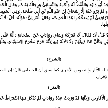
خْرَجَهُ أَبُو دَاوُد وَاللَّفْظُ لَهُ وَأَحْمَدُ وَالنَّسَائِيُّ وَرِجَالُهُ ثِقَاتٌ, وَقَالَ 
ِ لَمْ يَرْوِ عَنْهُ إلَّا إِسْحَاقُ بْنُ عَبْدِ اللَّهِ بْنِ أَبِي طَلْحَةَ، وَفِي الْحَدِيثِ د
ِعِيُّ لَمْ يُصَحِّحُوا هَذَا الْحَدِيثَ، وَقَالَ الْغَزَالِيُّ: قَوْلُهُ: قُلْ: لَا لَمْ يُصَ
َهَا.
قُلْ: لَا؛ فَقَالَ: لَا، فَتَرَكَهُ وَسَاقَ رِوَايَاتٍ عَنْ الصَّحَابَةِ دَالَّةٌ عَلَى الت
ِ وَكَأَنَّ هَذَا دَلِيلُهُمْ وَلَا دَلَالَةَ فِيهِ لِأَنَّهُ خَرَجَ مَخْرَجَ الِاسْتِثْبَاتِ وَتَل
(الشرح)
ه الآثار والنصوص الأخرى كما سبق أن الخطابي قَالَ: إن الحديث متك
إقرار.
(المتن)
الْأَقَارِيرِ، وَلِأَنَّهَا قَدْ وَرَدَتْ عِدَّةُ رِوَايَاتٍ لَمْ يُذْكَرْ فِيهَا اشْتِرَاطُ عَدَد