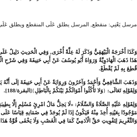
مرسل يَعْنِي: منقطع, المرسل يطلق عَلَى المنقطع ويطلق عَلَى
وَكَذَا أَخْرَجَهُ الْبَيْهَقِيُّ وَذَكَرَ لَهُ عِلَّةً أُخْرَى, وَفِي الْحَدِيثِ دَلِيلٌ عَلَى 
هَذَا ذَهَبَ الْهَادَوِيَّةُ وَرَوَاهُ أَبُو يُوسُفَ عَنْ أَبِي حَنِيفَةَ وَفِي شَرْحِ الْكَن
قُطِعَ بِهِ لَمْ يُقْطَعْ.
وَذَهَبَ الشَّافِعِيُّ وَأَحْمَدُ وَآخَرُونَ وَرِوَايَةٌ عَنْ أَبِي حَنِيفَةَ إلَى أَنَّهُ يَغ
وَلِقَوْلِهِ تَعَالَى:
{
وَلا تَأْكُلُوا أَمْوَالَكُمْ بَيْنَكُمْ بِالْبَاطِلِ
}
[البقرة/188].
وَلِقَوْلِهِ عَلَيْهِ الصَّلَاةُ وَالسَّلَامُ: «لَا يَحِلُّ مَالُ امْرِئٍ مُسْلِمٍ إلَّا بِطِيبَة
مَوْجُودًا بِعَيْنِهِ أُخِذَ مِنْهُ فَيَكُونُ إذَا لَمْ يُوجَدْ فِي ضَمَانِهِ قِيَاسًا عَلَى سَ
وَالتَّغْرِيمَ لِتَفْوِيتِ حَقِّ الْآدَمِيِّ كَمَا فِي الْغَصْبِ وَلَا يَخْفَى قُوَّةُ هَذَا 