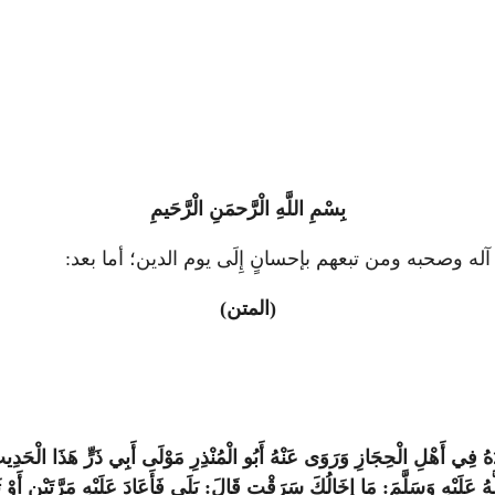
بِسْمِ اللَّهِ الْرَّحمَنِ الْرَّحَيمِ
ى آله وصحبه ومن تبعهم بإحسانٍ إِلَى يوم الدين؛ أما بعد:
(المتن)
هُ فِي أَهْلِ الْحِجَازِ وَرَوَى عَنْهُ أَبُو الْمُنْذِرِ مَوْلَى أَبِي ذَرٍّ هَذَا الْحَدِيث
 عَلَيْهِ وَسَلَّمَ: مَا إخَالُكَ سَرَقْت قَالَ: بَلَى فَأَعَادَ عَلَيْهِ مَرَّتَيْنِ أَوْ ثَل