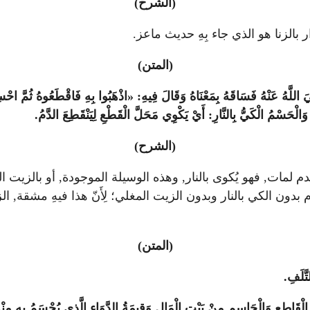
(الشرح)
ر بالزنا هو الذي جاء بِهِ حديث ماعز.
(المتن)
للَّهُ عَنْهُ فَسَاقَهُ بِمَعْنَاهُ وَقَالَ فِيهِ: «اذْهَبُوا بِهِ فَاقْطَعُوهُ ثُمَّ احْسِمُ
حَسْمُ الْكَيُّ بِالنَّارِ: أَيْ يَكْوِي مَحَلَّ الْقَطْعِ لِيَنْقَطِعَ الدَّمُ.
(الشرح)
لدم لمات, فهو يُكوى بالنار, وهذه الوسيلة الموجودة, أو بالزيت 
 بدون الكي بالنار وبدون الزيت المغلي؛ لِأَنّ هذا فيهِ مشقة, ا
(المتن)
تَّلَفِ.
ُ الْقَاطِعِ وَالْحَاسِمِ مِنْ بَيْتِ الْمَالِ وَقِيمَةُ الدَّوَاءِ الَّذِي يُحْسَمُ بِهِ مِنْ