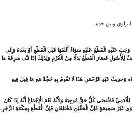
الراوي وبين جده.
جَبَ عَلَيْهِ الْقَطْعُ عَلَيْهِ سَوَاءٌ أَتْلَفَهَا قَبْلَ الْقَطْعِ أَوْ بَعْدَهُ وَإِلَى
فٌ لِلْأُصُولِ فَصَارَ الْقَطْعُ بَدَلًا مِنْ الْغُرْمِ وَلِذَلِكَ إذَا ثَنَّى سَرِقَةَ مَا
يَهُ» وَحَدِيثُ عَبْدِ الرَّحْمَنِ هَذَا لَا تَقُومُ بِهِ حُجَّةٌ مَعَ مَا قِيلَ فِيهِ
لْآدَمِيِّ فَاقْتَضَى كُلُّ حَقٍّ مُوجِبَهُ وَلِأَنَّهُ قَامَ الْإِجْمَاعُ أَنَّهُ إذَا كَانَ
َى غَيْرُ صَحِيحَةٍ فَإِنَّ الْحَقَّيْنِ مُخْتَلِفَانِ فَإِنَّ الْقَطْعَ بِحِكْمَةِ الزَّجْرِ،