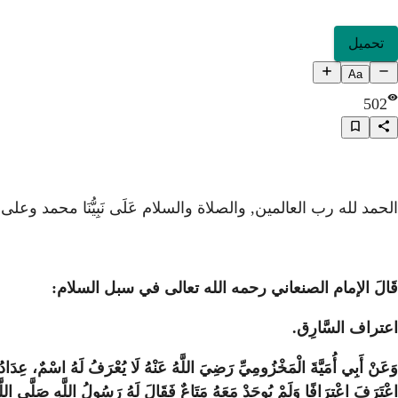
تحميل
Aa
502
الحمد لله رب العالمين, والصلاة والسلام عَلَى نَبِيُّنَا محمد وعل
قَالَ الإمام الصنعاني رحمه الله تعالى في سبل السلام:
اعتراف السَّارِق.
وَعَنْ أَبِي أُمَيَّةَ الْمَخْزُومِيِّ رَضِيَ اللَّهُ عَنْهُ لَا يُعْرَفُ لَهُ اسْمٌ، عِدَادُ
اعْتَرَفَ اعْتِرَافًا وَلَمْ يُوجَدْ مَعَهُ مَتَاعٌ فَقَالَ لَهُ رَسُولُ اللَّهِ صَلَّى اللَّهُ