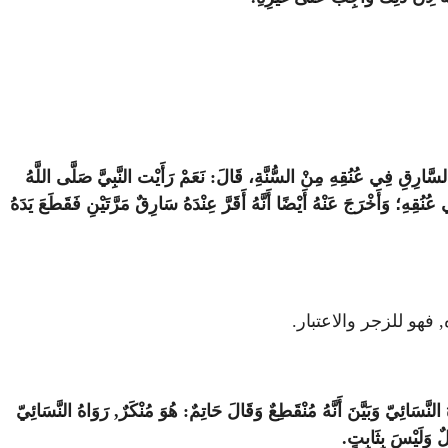
ِ السَّارِقِ فِي عُنُقِهِ مِنْ السُّنَّةِ، قَالَ: نَعَمْ رَأَيْت النَّبِيَّ صَلَّى اللَّهُ
ُنُقِهِ؛ وَأَخْرَجَ عَنْهُ أَيْضًا أَنَّهُ أَقَرَّ عِنْدَهُ سَارِقٌ مَرَّتَيْنِ فَقَطَعَ يَدَهُ
 فهو للزجر والاعتبار.
َّسَائِيّ وَبَيَّنَ أَنَّهُ مُنْقَطِعٌ وَقَالَ حَاتِمٌ: هُوَ مُنْكَرٌ, رَوَاهُ النَّسَائِيّ
ٌ وَلَيْسَ بِثَابِتٍ.