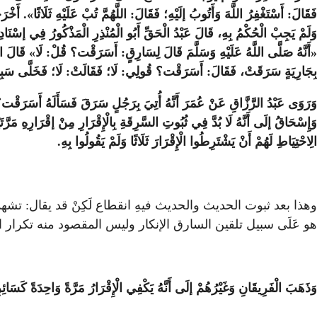
فَقَالَ: أَسْتَغْفِرُ اللَّهَ وَأَتُوبُ إلَيْهِ؛ فَقَالَ: اللَّهُمَّ تُبْ عَلَيْهِ ثَلَاثًا». أَ
وَلَمْ يَجِبْ الْحُكْمُ بِهِ، قَالَ عَبْدُ الْحَقِّ أَبُو الْمُنْذِرِ الْمَذْكُورُ فِي إسْنَادِه
«أَنَّهُ صَلَّى اللَّهُ عَلَيْهِ وَسَلَّمَ قَالَ لِسَارِقٍ: أَسَرَقْت؟ قُلْ: لَا» قَالَ الرَّاف
بِجَارِيَةٍ سَرَقَتْ، فَقَالَ: أَسَرَقْت؟ قُولِي: لَا؛ فَقَالَتْ: لَا؛ فَخَلَّى سَبِيل
وَرَوَى عَبْدُ الرَّزَّاقِ عَنْ عُمَرَ أَنَّهُ أُتِيَ بِرَجُلٍ سَرَقَ فَسَأَلَهُ أَسَرَقْت؟ 
وَإِسْحَاقُ إلَى أَنَّهُ لَا بُدَّ فِي ثُبُوتِ السَّرِقَةِ بِالْإِقْرَارِ مِنْ إقْرَارِهِ مَرَّتَيْن
الِاحْتِيَاطِ لَهُمْ أَنْ يَشْتَرِطُوا الْإِقْرَارَ ثَلَاثًا وَلَمْ يَقُولُوا بِهِ.
وهذا بعد ثبوت الحديث والحديث فيهِ انقطاع لَكِنْ قد يقال: تشهد ل
هو عَلَى سبيل تلقين السارق الإنكار وليس المقصود منه تكرار ال
وَذَهَبَ الْفَرِيقَانِ وَغَيْرُهُمْ إلَى أَنَّهُ يَكْفِي الْإِقْرَارُ مَرَّةً وَاحِدَةً كَسَائِرِ 