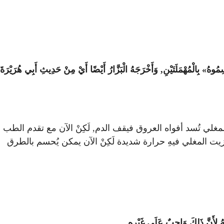
وهُ» بِالْمُهْمَلَتَيْنِ, وَأَخْرَجَهُ الْبَزَّارُ أَيْضًا أَيْ مِنْ حَدِيثِ أَبِي هُرَيْرَةَ
المغلي تُسد أفواه العروق فيقف الدم, لَكِنْ الآن مع تقدم الطب
لزيت المغلي فيهِ حرارة شديدة لَكِنْ الآن يمكن يُحسم بالطرق
هُ لِأَنَّ ذَلِكَ وَاجِبٌ عَلَى غَيْرِهِ.