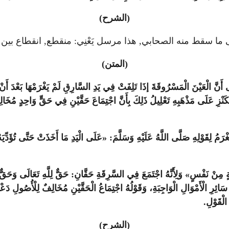
(الشرح)
 ما سقط منه الصحابي, هذا مرسل يَعْنِي: منقطع, انقطاع بين 
(المتن)
أَنَّ الْعَيْنَ الْمَسْرُوقَةَ إذَا تَلِفَتْ فِي يَدِ السَّارِقِ لَمْ يَغْرَمْهَا بَعْدَ أَنْ وَ
ْزِ عَلَى مَذْهَبِهِ تَعْلِيلُ ذَلِكَ بِأَنَّ اجْتِمَاعَ حَقَّيْنِ فِي حَقٍّ وَاحِدٍ مُخَالِ
ْرَمُ لِقَوْلِهِ صَلَّى اللَّهُ عَلَيْهِ وَسَلَّمَ: «عَلَى الْيَدِ مَا أَخَذَتْ حَتَّى تُؤَدِّ
ٍ مِنْ نَفْسٍ» وَلِأَنَّهُ اجْتَمَعَ فِي السَّرِقَةِ حَقَّانِ: حَقٌّ لِلَّهِ تَعَالَى وَحَقٌّ لِ
ائِرِ الْأَمْوَالِ الْوَاجِبَةِ، وَقَوْلُهُ اجْتِمَاعُ الْحَقَّيْنِ مُخَالِفٌ لِلْأُصُولِ دَعْو
الْقَوْلِ.
(الشرح)