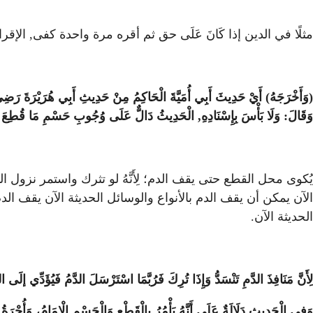
مثلًا في الدين إذا كَانَ عَلَى حق ثم أقره مرة واحدة كفى, الإقرا
(وَأَخْرَجَهُ) أَيْ حَدِيثَ أَبِي أُمَيَّةَ الْحَاكِمُ مِنْ حَدِيثِ أَبِي هُرَيْرَةَ رَضِيَ ا
وَقَالَ: وَلَا بَأْسَ بِإِسْنَادِهِ, الْحَدِيثُ دَالٌّ عَلَى وُجُوبِ حَسْمِ مَا قُطِعَ وَالْ
يُكوى محل القطع حتى يقف الدم؛ لِأَنَّهُ لو تثرك واستمر نزول ا
الآن يمكن أن يقف الدم بالأنواع والوسائل الحديثة الآن يقف الدم
الحديثة الآن.
لِأَنَّ مَنَافِذَ الدَّمِ تَنْسَدُّ وَإِذَا تُرِكَ فَرُبَّمَا اسْتَرْسَلَ الدَّمُ فَيُؤَدِّي إلَى ال
وَفِي الْحَدِيثِ دَلَالَةٌ عَلَى أَنَّهُ يَأْمُرُ بِالْقَطْعِ وَالْحَسْمِ الْإِمَامُ، وَأُجْرَة