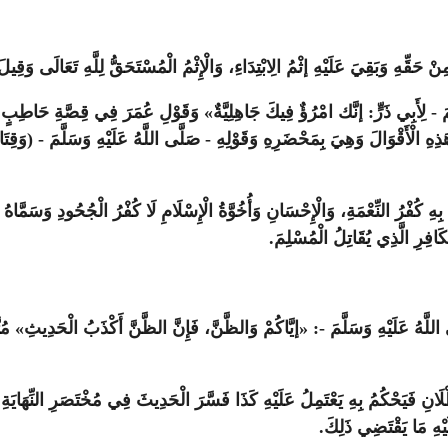
َقِّهِ وَبَقِيَ عَلَيْهِ إثْمُ الِابْتِدَاءِ، وَالْإِثْمُ الْمُسْتَحَقُّ لِلَّهِ تَعَالَى وَقِيلَ ب
َمَ - لِأَبِي ذَرٍّ: إنَّك امْرُؤٌ فِيكَ جَاهِلِيَّةٌ» وَقَوْلِ عُمَرَ فِي قِصَّةِ حَاطِبٍ د
ذِهِ الْأَقْوَالَ وَهِيَ بِمَحْضَرِهِ وَقَوْلِهِ - صَلَّى اللَّهُ عَلَيْهِ وَسَلَّمَ - (وَقِتَالُ
َادُ بِهِ كُفْرُ النِّعْمَةِ، وَالْإِحْسَانِ وَأُخُوَّةُ الْإِسْلَامِ لَا كُفْرُ الْجُحُودِ وَسَم
َافِرِ الَّذِي يُقَاتِلُ الْمُسْلِمَ.
هُ عَلَيْهِ وَسَلَّمَ -: «إيَّاكُمْ وَالظَّنَّ، فَإِنَّ الظَّنَّ أَكْذَبُ الْحَدِيثِ» مُتَّفَ
انِ فَيَحْكُمُ بِهِ يَعْتَمِلُ عَلَيْهِ كَذَا فَسَّرَ الْحَدِيثَ فِي مُخْتَصَرِ النِّهَايَةِ وَق
لَيْهِ مَا يَقْتَضِي ذَلِكَ.