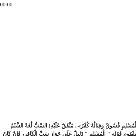
00:00
ُسْلِمِ فُسُوقٌ وَقِتَالُهُ كُفْرٌ» . مُتَّفَقٌ عَلَيْهِ) السَّبُّ لُغَةً الشَّتْمُ
فْهُومِ قَوْلِهِ " الْمُسْلِمِ " دَلِيلٌ عَلَى جَوَازِ سَبِّ الْكَافِرِ، فَإِنْ كَانَ