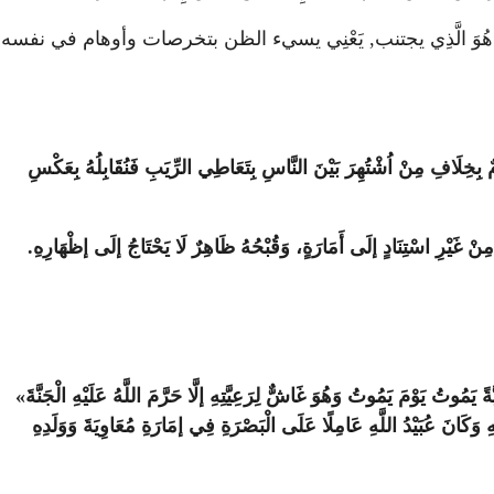
ارة هَذَا هُوَ الَّذِي يجتنب, يَعْنِي يسيء الظن بتخرصات وأوهام في نفسه
 بِخِلَافِ مِنْ اُشْتُهِرَ بَيْنَ النَّاسِ بِتَعَاطِي الرِّيَبِ فَنُقَابِلُهُ بِعَكْسِ
مِنْ غَيْرِ اسْتِنَادٍ إلَى أَمَارَةٍ، وَقُبْحُهُ ظَاهِرٌ لَا يَحْتَاجُ إلَى إظْهَارِهِ.
ُوتُ يَوْمَ يَمُوتُ وَهُوَ غَاشٌّ لِرَعِيَّتِهِ إلَّا حَرَّمَ اللَّهُ عَلَيْهِ الْجَنَّةَ»
وَكَانَ عُبَيْدُ اللَّهِ عَامِلًا عَلَى الْبَصْرَةِ فِي إمَارَةِ مُعَاوِيَةَ وَوَلَدِهِ