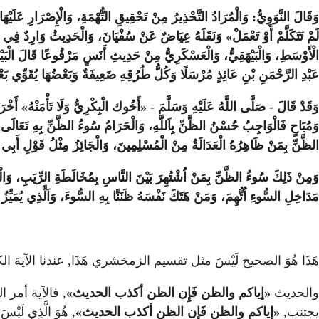
وَقَالَ النَّوَوِيُّ: وَالْمُرَادُ التَّحْذِيرُ مِنْ تَحْقِيقِ التُّهْمَةِ، وَالْإِصْرَارِ عَلَيْه
لَمْ تَتَكَلَّمْ أَوْ تَعْمَلْ» وَنَقَلَهُ عِيَاضٌ عَنْ سُفْيَانَ، وَالْحَدِيثُ وَارِدٌ فِ
الْأَوْسَطِ، وَالْبَيْهَقِيُّ، وَالْعَسْكَرِيُّ مِنْ حَدِيثِ أَنَسٍ مَرْفُوعًا قَالَ الْبَيْه
عَبْدِ الرَّحْمَنِ بْنِ عَائِذٍ مُرْسَلًا وَكُلُّ طُرُقِهِ ضَعِيفَةٌ وَبَعْضُهَا يُقَوِّي بَعْض
وَقَدْ قَالَ - صَلَّى اللَّهُ عَلَيْهِ وَسَلَّمَ - «أَخُوك الْبِكْرِيُّ وَلَا تَأْمَنْهُ» أ
وَمُبَاحٍ فَالْوَاجِبُ حُسْنُ الظَّنِّ بِاَللَّهِ، وَالْحَرَامُ سُوءُ الظَّنِّ بِهِ تَعَالَى 
الظَّنِّ بِمَنْ ظَاهِرُهُ الْعَدَالَةُ مِنْ الْمُسْلِمِينَ، وَالْجَائِزُ مِثْلُ قَوْلِ أَبِي بَ
وَمِنْ ذَلِكَ سُوءُ الظَّنِّ بِمَنْ اُشْتُهِرَ بَيْنَ النَّاسِ بِمُخَالَطَةِ الرِّيَبِ، وَالْ
مَدَاخِلِ السُّوءِ اُتُّهِمَ، وَمَنْ هَتَكَ نَفْسَهُ ظَنَنَّا بِهِ السُّوءَ، وَاَلَّذِي يُمَيّ
هَذَا هُوَ الصحيح لَيْسَ مثل تقسيم الزمخشري هَذَا, عندنا الآية الكريمة: {يَاأَيُّ
والحديث
«إياكم والظن فَإِن الظن أكذب الحديث»
يجتنب,
«إياكم والظن فَإِن الظن أكذب الحديث»
, هُوَ الَّذِي لَيْسَ