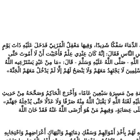
ِكُ الدِّمَاءَ سَفْكًا شَدِيدًا، وَفِيهَا مَعْقِلٌ الْمُزَنِيّ فَدَخَلَ عَلَيْهِ ذَاتَ يَوْمٍ
وسِ النَّاسِ فَقَالَ: إنَّهُ كَانَ عِنْدِي عِلْمٌ فَأَحْبَبْت أَنْ لَا أَمُوتَ حَتَّى
َّهِ - صَلَّى اللَّهُ عَلَيْهِ وَسَلَّمَ - قَالَ: «مَا مِنْ عَبْدٍ يَسْتَرْعِيه اللَّهُ
ِينَ لَا يَجْتَهِدُ مَعَهُمْ وَلَا يَنْصَحُ لَهُمْ إلَّا لَمْ يَدْخُلْ مَعَهُمْ الْجَنَّةَ»
 الْقِيَامَةِ مِنْ مَسِيرَةِ سَبْعِينَ عَامًا» وَأَخْرَجَ الْحَاكِمُ وَصَحَّحَهُ مِنْ حَدِيثِ
ِ لَعْنَةُ اللَّهِ لَا يَقْبَلُ اللَّهُ مِنْهُ صَرْفًا وَلَا عَدْلًا حَتَّى يُدْخِلَهُ جَهَنَّمَ»
َى عِصَابَةٍ، وَفِيهِمْ مَنْ هُوَ أَرْضَى اللَّهُ عَنْهُ فَقَدْ خَانَ اللَّهَ
ِ لَهُمْ بِأَخْذِ أَمْوَالِهِمْ وَسَفْكِ دِمَائِهِمْ وَانْتِهَاكِ أَعْرَاضِهِمْ وَاحْتِجَابِهِ