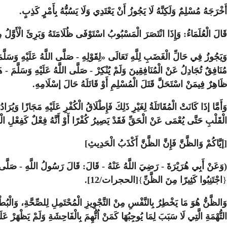
أَخْرَجَهُ مُسْلِمٌ وَلَكِنَّهُ لَا يَجُوزُ أَنْ يَعْتَدِي وَلَا يَسُبُّهُ بِأَمْرٍ كَذِبٍ.
قَالَ الْعُلَمَاءُ: وَإِذَا انْتَصَرَ الْمَسْبُوبُ اسْتَوْفَى ظُلَامَتَهُ وَبَرِئَ الْأَوَّلُ مِنْ ح
وَيَجُوزُ فِي حَالِّ الْغَضَبِ لِلَّهِ تَعَالَى «لِقَوْلِهِ - صَلَّى اللَّهُ عَلَيْهِ وَسَلّ
مُنَافِقٌ تُجَادِلُ عَنْ الْمُنَافِقِينَ وَلَمْ يُنْكِرْ - صَلَّى اللَّهُ عَلَيْهِ وَسَلَّمَ - هَ
ظَاهِرٌ فِيمَنْ اسْتَحَلَّ قَتَلَ الْمُسْلِمِ أَوْ قَاتَلَهُ حَالَ إسْلَامِهِ.
وَأَمَّا إذَا كَانَتْ الْمُقَاتَلَةُ لِغَيْرِ ذَلِكَ فَإِطْلَاقُ الْكُفْرِ عَلَيْهِ مَجَازًا وَيُر
الْقَلْبِ حَتَّى يُعْمَى عَنْ الْحَقِّ فَقَدْ يَصِيرُ كُفْرًا أَوْ أَنَّهُ فِعْلٌ كَفِعْلِ الْك
[إيَّاكُمْ وَالظَّنَّ فَإِنَّ الظَّنَّ أَكْذَبُ الْحَدِيثِ]
(وَعَنْ أَبِي هُرَيْرَةَ - رَضِيَ اللَّهُ عَنْهُ - قَالَ: قَالَ رَسُولُ اللَّهِ - صَلَّى اللَّ
{
اجْتَنِبُوا كَثِيرًا مِنَ الظَّنِّ
}
[الحجرات/12].
وَالظَّنُّ هُوَ مَا يَخْطِرُ بِالنَّفْسِ مِنْ التَّجْوِيزِ الْمُحْتَمِلِ لِلصِّحَّةِ، وَالْبُطْلَ
التُّهْمَةِ الَّتِي لَا سَبَبَ لِمَا يُوجِبُهَا كَمَنْ اُتُّهِمَ بِالْفَاحِشَةِ وَلَمْ يَظْهَرْ عَ