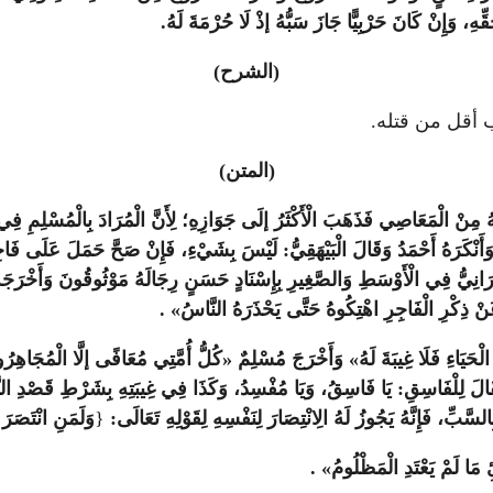
قِّهِ، وَإِنْ كَانَ حَرْبِيًّا جَازَ سَبُّهُ إذْ لَا حُرْمَةَ لَهُ.
(الشرح)
سب أقل من قتله.
(المتن)
لَهُ مِنْ الْمَعَاصِي فَذَهَبَ الْأَكْثَرُ إلَى جَوَازِهِ؛ لِأَنَّ الْمُرَادَ بِالْمُسْلِمِ 
رَهُ أَحْمَدُ وَقَالَ الْبَيْهَقِيُّ: لَيْسَ بِشَيْءِ، فَإِنْ صَحَّ حَمَلَ عَلَى فَاجِرٍ مُعْ
َجَ الطَّبَرَانِيُّ فِي الْأَوْسَطِ وَالصَّغِيرِ بِإِسْنَادٍ حَسَنٍ رِجَالَهُ مَوْثُوقُونَ وَأَخ
ْ ذِكْرِ الْفَاجِرِ اهْتِكُوهُ حَتَّى يَحْذَرَهُ النَّاسُ» .
حَيَاءِ فَلَا غِيبَةَ لَهُ» وَأَخْرَجَ مُسْلِمٌ «كُلُّ أُمَّتِي مُعَافًى إلَّا الْمُجَاهِرُو
 يُقَالَ لِلْفَاسِقِ: يَا فَاسِقُ، وَيَا مُفْسِدُ، وَكَذَا فِي غِيبَتِهِ بِشَرْطِ قَصْدِ النَّصِي
لسَّبِّ، فَإِنَّهُ يَجُوزُ لَهُ الِانْتِصَارَ لِنَفْسِهِ لِقَوْلِهِ تَعَالَى:
{
وَلَمَنِ انْتَصَرَ 
ِ مَا لَمْ يَعْتَدِ الْمَظْلُومُ» .