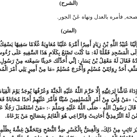
(الشرح)
ي ونصحه, فأمره بالعدل ونهاه عَنْ الجور.
(المتن)
 عُبَيْدُ اللَّهِ بْنُ زِيَادٍ أَمِيرًا أَمَّرَهُ عَلَيْنَا مُعَاوِيَةُ غُلَامًا سَفِيهًا يَسْف
َ إلَى الْمَسْجِدِ فَقُلْنَا لَهُ: مَا كُنْت تَصْنَعُ بِكَلَامِ هَذَا السَّفِيهِ عَلَى رُءُ
ُهُ فَقَالَ لَهُ مَعْقِلُ بْنُ يَسَارٍ: إنِّي أُحَدِّثُك حَدِيثًا سَمِعْته مِنْ رَسُولِ الل
صَنِّفِ أَحَدُ رِوَايَتَيْ مُسْلِمٍ وَأَخْرَجَ مُسْلِمٌ «مَا مِنْ أَمِيرٍ يَلِي أَمْرَ الْمُسْلِم
َاءَ غَاشًّا لِرَعِيَّتِهِ إلَّا حَرَّمَ اللَّهُ عَلَيْهِ الْجَنَّةَ وَعُرْفُهَا يُوجَدُ يَوْمَ
 «مَنْ وُلِّيَ مِنْ أَمْرِ الْمُسْلِمِينَ شَيْئًا فَأَمَّرَ عَلَيْهِمْ أَحَدًا مُحَابَاةً فَعَلَيْه
َالَ رَسُولُ اللَّهِ - صَلَّى اللَّهُ عَلَيْهِ وَسَلَّمَ -: «مَنْ اسْتَعْمَلَ رَجُلًا عَل
َّنَ لَهُ التِّرْمِذِيُّ أَحَادِيثَ وَالرَّاعِي هُوَ الْقَائِمُ بِمَصَالِحِ مَنْ يَرْعَاهُ.
َيْرَ تَائِبٍ مِنْ ذَلِكَ، وَالْغِشُّ بِالْكَسْرِ ضِدُّ النُّصْحِ وَيَتَحَقَّقُ غِشَّهُ بِظُلْمِه