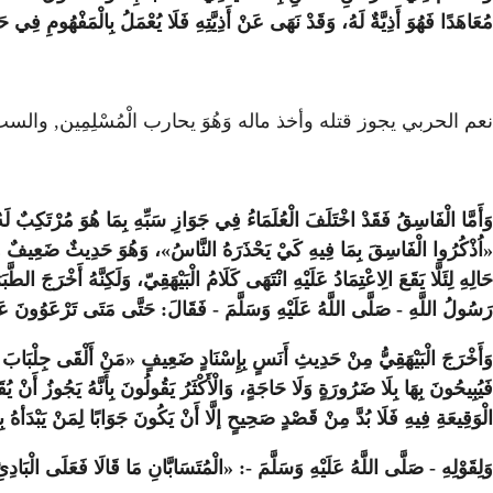
مُعَاهَدًا فَهُوَ أَذِيَّةٌ لَهُ، وَقَدْ نَهَى عَنْ أَذِيَّتِهِ فَلَا يُعْمَلُ بِالْمَفْهُومِ فِي حَ
نعم الحربي يجوز قتله وأخذ ماله وَهُوَ يحارب الْمُسْلِمِين, وال
وَأَمَّا الْفَاسِقُ فَقَدْ اخْتَلَفَ الْعُلَمَاءُ فِي جَوَازِ سَبِّهِ بِمَا هُوَ مُرْتَكِبٌ 
«اُذْكُرُوا الْفَاسِقَ بِمَا فِيهِ كَيْ يَحْذَرَهُ النَّاسُ»، وَهُوَ حَدِيثٌ ضَعِيفٌ وَأَنْكَ
حَالِهِ لِئَلَّا يَقَعَ الِاعْتِمَادُ عَلَيْهِ انْتَهَى كَلَامُ الْبَيْهَقِيّ، وَلَكِنَّهُ أَخْر
رَسُولُ اللَّهِ - صَلَّى اللَّهُ عَلَيْهِ وَسَلَّمَ - فَقَالَ: حَتَّى مَتَى تَرْعَوُونَ عَن
وَأَخْرَجَ الْبَيْهَقِيُّ مِنْ حَدِيثِ أَنَسٍ بِإِسْنَادٍ ضَعِيفٍ «مَنْ أَلْقَى جِلْبَابَ الْ
فَيُبِيحُونَ بِهَا بِلَا ضَرُورَةٍ وَلَا حَاجَةٍ، وَالْأَكْثَرُ يَقُولُونَ بِأَنَّهُ يَجُوزُ أَنْ
الْوَقِيعَةِ فِيهِ فَلَا بُدَّ مِنْ قَصْدٍ صَحِيحٍ إلَّا أَنْ يَكُونَ جَوَابًا لِمَنْ يَبْدَأهُ بِا
وَلِقَوْلِهِ - صَلَّى اللَّهُ عَلَيْهِ وَسَلَّمَ -: «الْمُتَسَابَّانِ مَا قَالَا فَعَلَى الْبَادِئ