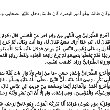
وَكَانَ ظالمًا وَهُوَ أمير البصرة كَانَ ظالمًا, دخل عَلَيْهِ الصحاب
أَخْرَجَ الطَّبَرَانِيُّ فِي الْكَبِيرِ مِنْ وَجْهٍ آخَرَ عَنْ الْحَسَنِ قَالَ: قَدِمَ إلَيْنَا
فَقَالَ لَهُ: انْتَهِ عَمَّا أَرَاك تَصْنَعُ فَقَالَ لَهُ: وَمَا أَنْتَ وَذَاكَ، ثُمَّ خَرَج
أَقُولَ بِهِ عَلَى رُءُوسِ النَّاسِ، ثُمَّ مَرِضَ فَدَخَلَ عَلَيْهِ عُبَيْدُ اللَّهِ يَعُود
رَعِيَّةً فَلَمْ يَحُطْهَا بِنَصِيحَةٍ لَمْ يَرِحْ رَائِحَةَ الْجَنَّةِ» وَلَفْظُ رِوَايَةِ الْمُ
وَرَوَاهُ الطَّبَرَانِيُّ وَزَادَ: كَنُصْحِهِ لِنَفْسِهِ.
وَأَخْرَجَ الطَّبَرَانِيُّ بِإِسْنَادٍ حَسَنٍ «مَا مِنْ إمَامٍ وَلَا وَالٍ بَاتَ لَيْلَةً سَوْد
أَبِي بَكْرٍ - رَضِيَ اللَّهُ عَنْهُ - أَنَّ النَّبِيَّ - صَلَّى اللَّهُ عَلَيْهِ وَسَلَّمَ - قَالَ:
وَأَخْرَجَ أَحْمَدُ، وَالْحَاكِمُ أَيْضًا وَصَحَّحَهُ مِنْ حَدِيثِ ابْنِ عَبَّاسٍ قَالَ: ق
وَرَسُولَهُ، وَالْمُؤْمِنِينَ» وَفِي إسْنَادِهِ وَاهٍ إلَّا أَنَّ ابْنَ نُمَيْرٍ وَثَّقَهُ وَحَس
وَقَوْلُهُ (يَوْمَ يَمُوتُ) مُرَادُهُ أَنَّهُ يُدْرِكُهُ الْمَوْتُ، وَهُوَ غَاشٍّ لِرَعِيَّتِهِ غ