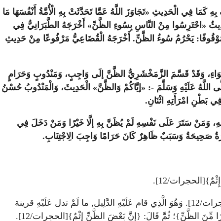
 بِهِ كَمَا فِي الْحَدِيثِ «تَجَاوَزَ اللَّهُ عَمَّا تَحَدَّثَتْ بِهِ الْأُمَّةُ أَنْفُسَهَا مَا
 حَدِيثُ «احْتَرِسُوا مِنْ النَّاسِ بِسُوءِ الظَّنِّ» أَخْرَجَهُ الطَّبَرَانِيُّ فِي
هُ - مَوْقُوفًا: يَحْرُمُ سُوءُ الظَّنِّ. أَخْرَجَهُ الْقُضَاعِيُّ مَرْفُوعًا مِنْ حَدِيثِ
فَعْوَاءِ، وَقَدْ قَسَّمَ الزَّمَخْشَرِيُّ الظَّنَّ إلَى وَاجِبٍ، وَمَنْدُوبٍ وَحَرَامٍ
لَّى اللَّهُ عَلَيْهِ وَسَلَّمَ -: «إيَّاكُمْ وَالظَّنَّ» الْحَدِيثَ، وَالْمَنْدُوبُ حُسْنُ
فِي بَطْنِ امْرَأَتِهِ اثْنَانِ.
ْسِهِ، وَمَنْ سَتَرَ عَلَى نَفْسِهِ لَمْ يُظَنَّ بِهِ إلَّا خَيْرًا وَمَنْ دَخَلَ فِي
 أَمَارَةُ صَحِيحَةُ وَسَبَبٌ ظَاهِرٌ كَانَ حَرَامًا وَاجِبَ الِاجْتِنَابِ.
ِثْمٌ}[الحجرات/12].
, فالآية أمر الله فِيهَا باجتناب كثيرًا من الظن, قَالَ: {إِنَّ بَعْضَ الظَّنِّ إِثْمٌ}[الحجرات/12]. وَهُوَ الَّذِي قام عَلَيْهِ الدَّلِيل, ما لَمْ تدل عَلَيْهِ قرينة
ًا مِّنَ الظَّنِّ}؛ ثُمَّ قَالَ: {إِنَّ بَعْضَ الظَّنِّ إِثْمٌ}[الحجرات/12].