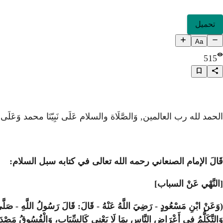
تحميل
Aa
515
الحمد لله رب العالمين, وَالصَّلَاة والسلام عَلَى نَبِيّنَا محمد وَعَ
قَالَ الإمام الصنعاني رحمه الله تعالى في كتابه سبل السلام:
[النَّهْي عَنْ السباب]
(وَعَنْ ابْنِ مَسْعُودٍ - رَضِيَ اللَّهُ عَنْهُ - قَالَ: قَالَ رَسُولُ اللَّهِ - صَلَّى ال
وَالتَّكَلُّمُ فِي أَعْرَاضِ النَّاسِ بِمَا لَا يَعْنِي كَالسِّبَابِ، وَالْفُسُوقُ مَصْد