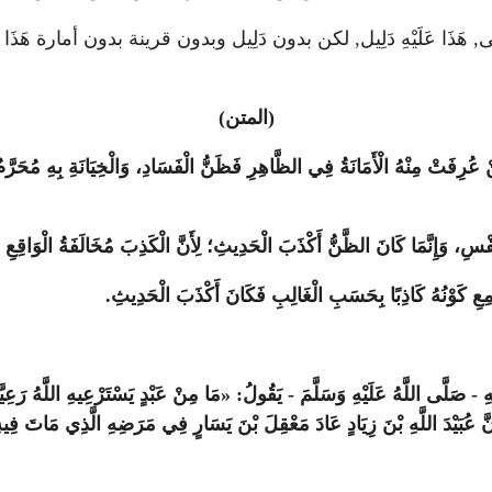
َذَا يستثنى, هَذَا عَلَيْهِ دَلِيل, لكن بدون دَلِيل وبدون قرينة بدون أم
(المتن)
ُرِفَتْ مِنْهُ الْأَمَانَةُ فِي الظَّاهِرِ فَظَنُّ الْفَسَادِ، وَالْخِيَانَةِ بِهِ مُحَرَّمٌ
فْسِ، وَإِنَّمَا كَانَ الظَّنُّ أَكْذَبَ الْحَدِيثِ؛ لِأَنَّ الْكَذِبَ مُخَالَفَةُ الْوَاقِعِ 
مِعِ كَوْنُهُ كَاذِبًا بِحَسَبِ الْغَالِبِ فَكَانَ أَكْذَبَ الْحَدِيثِ.
َى اللَّهُ عَلَيْهِ وَسَلَّمَ - يَقُولُ: «مَا مِنْ عَبْدٍ يَسْتَرْعِيهِ اللَّهُ رَعِيَّةً يَم
َ عُبَيْدَ اللَّهِ بْنَ زِيَادٍ عَادَ مَعْقِلَ بْنَ يَسَارٍ فِي مَرَضِهِ الَّذِي مَاتَ فِيهِ 