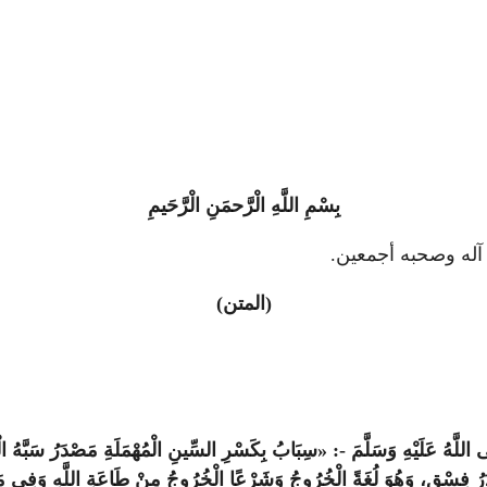
بِسْمِ اللَّهِ الْرَّحمَنِ الْرَّحَيمِ
لَى آله وصحبه أجمعين.
(المتن)
لَّهُ عَلَيْهِ وَسَلَّمَ -: «سِبَابُ بِكَسْرِ السِّينِ الْمُهْمَلَةِ مَصْدَرُ سَبَّهُ الْم
َرُ فِسْقٍ، وَهُوَ لُغَةً الْخُرُوجُ وَشَرْعًا الْخُرُوجُ مِنْ طَاعَةِ اللَّهِ وَفِي مَ