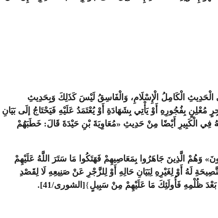
فِي الْحَدِيثِ الْكَامِلُ الْإِسْلَامِ، وَالْفَاسِقُ لَيْسَ كَذَلِكَ وَبِحَدِيثِ
لِنٍ بِفُجُورِهِ أَوْ يَأْتِي بِشَهَادَةِ أَوْ يُعْتَمَدُ عَلَيْهِ فَيَحْتَاجُ إلَى بَيَانِ
ْرَجَهُ فِي الْكَبِيرِ أَيْضًا مِنْ حَدِيثِ «مُعَاوِيَةَ بْنِ حَيْدَةَ قَالَ: خَطَبَهُمْ
نَ» وَهُمْ الَّذِينَ جَاهَرُوا بِمَعَاصِيهِمْ فَهَتَكُوا مَا سَتَرَ اللَّهُ عَلَيْهِمْ
حَةِ لَهُ أَوْ لِغَيْرِهِ لِبَيَانِ حَالِهِ أَوْ لِلزَّجْرِ عَنْ صَنِيعِهِ لَا لِقَصْدِ
بَعْدَ ظُلْمِهِ فَأُولَئِكَ مَا عَلَيْهِمْ مِنْ سَبِيلٍ
}
[الشورى/41].