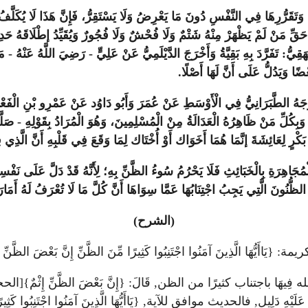
َا وَتَقَرُّرِهَا فِي النَّفْسِ دُونَ مَا يَعْرِضُ وَلَا يَسْتَقِرُّ، فَإِنَّ هَذَا لَا يُكَلَّفُ
ي حَقِّ مَنْ لَمْ يَظْهَرْ مِنْهُ شَتْمٌ وَلَا فُحْشٌ وَلَا فُجُورٌ وَيُقَيِّدُ إطْلَاقَهُ
َقِيُّ: تَفَرَّدَ بِهِ بَقِيَّةُ وَأَخْرَجَ الدَّيْلَمِيُّ عَنْ عَلِيٍّ - رَضِيَ اللَّهُ عَنْ
ًا وَيَدُلُّ عَلَى أَنَّ لَهَا أَصْلًا.
َخْرَجَهُ الطَّبَرَانِيُّ فِي الْأَوْسَطِ عَنْ عُمَرَ وَأَبُو دَاوُد عَنْ عَمْرِو بْنِ الْ
وَبِكُلِّ مَنْ ظَاهِرُهُ الْعَدَالَةُ مِنْ الْمُسْلِمِينَ، وَهُوَ الْمُرَادُ بِقَوْلِهِ - صَ
كْرٍ لِعَائِشَةَ إنَّمَا هُمَا أَخَوَاك أَوْ أُخْتَاك لِمَا وَقَعَ فِي قَلْبِهِ أَنَّ الَّذِي 
مُجَاهِرَةِ بِالْخَبَائِثِ فَلَا يَحْرُمُ سُوءُ الظَّنِّ بِهِ؛ لِأَنَّهُ قَدْ دَلَّ عَلَى نَف
ِزُ الظُّنُونَ الَّتِي يَجِبُ اجْتِنَابُهَا عَمَّا سِوَاهَا أَنَّ كُلَّ مَا لَا تُعْرَفُ لَهُ
(الشرح)
هَا الَّذِينَ آمَنُوا اجْتَنِبُوا كَثِيرًا مِّنَ الظَّنِّ إِنَّ بَعْضَ الظَّنِّ إ
 عَلَيْهِ دَلِيل, فالحديث موافق للآية, {يَاأَيُّهَا الَّذِينَ آمَنُوا اجْتَنِبُوا كَثِير