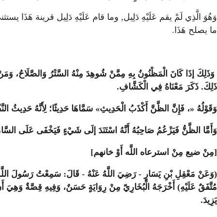
وَهُوَ الَّذِي لَمْ يقم عَلَيْهِ دَلِيل, وما قام عَلَيْهِ دَلِيل قرينة ه
ما يصلح هَذَا.
وَذَلِكَ إذَا كَانَ الْمَظْنُونُ بِهِ مِمَّنْ شُوهِدَ مِنْهُ السَّتْرُ وَالصَّلَاحُ، وَمَنْ ع
ذَلِكَ. ذَكَرَ مَعْنَاهُ فِي الْكَشَّافِ.
وَقَوْلُهُ «، فَإِنَّ الظَّنَّ أَكْذَبُ الْحَدِيثِ» سَمَّاهَا حَدِيثًا؛ لِأَنَّهُ حَدِيثُ النَّ
وَأَمَّا الظَّنُّ فَيَزْعُمُ صَاحِبُهُ أَنَّهُ اسْتَنَدَ إلَى شَيْءٍ فَيَخْفَى عَلَى السَّا
[مِنْ ضيع مِنْ استرعاه اللَّه أَوْ خانهم]
(وَعَنْ مَعْقِلِ بْنِ يَسَارٍ - رَضِيَ اللَّهُ عَنْهُ - قَالَ: سَمِعْتُ رَسُولَ اللَّهِ - صَلّ
مُتَّفَقٌ عَلَيْهِ) أَخْرَجَهُ الْبُخَارِيّ مِنْ رِوَايَةٍ حَسَنٌ، وَفِيهِ قِصَّةٌ وَهِيَ أَنّ
يَزِيدَ.