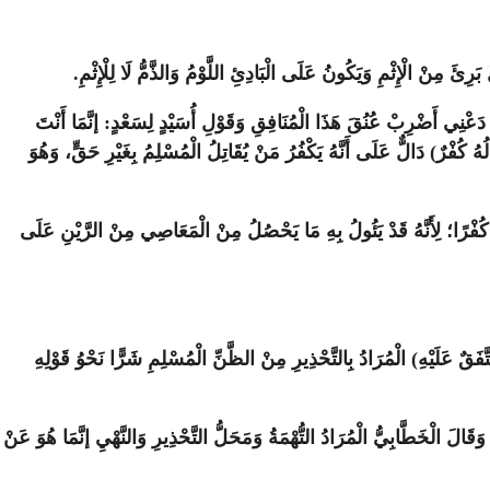
َرِئَ مِنْ الْإِثْمِ وَيَكُونُ عَلَى الْبَادِئِ اللَّوْمُ وَالذَّمُّ لَا لِلْإِثْمِ.
َعْنِي أَضْرِبْ عُنُقَ هَذَا الْمُنَافِقِ وَقَوْلِ أُسَيْدٍ لِسَعْدٍ: إنَّمَا أَنْتَ
هُ كُفْرٌ) دَالٌّ عَلَى أَنَّهُ يَكْفُرُ مَنْ يُقَاتِلُ الْمُسْلِمُ بِغَيْرِ حَقٍّ، وَهُوَ
َّاهُ كُفْرًا؛ لِأَنَّهُ قَدْ يَئُولُ بِهِ مَا يَحْصُلُ مِنْ الْمَعَاصِي مِنْ الرَّيْنِ عَلَى
قٌ عَلَيْهِ) الْمُرَادُ بِالتَّحْذِيرِ مِنْ الظَّنِّ الْمُسْلِمِ شَرًّا نَحْوُ قَوْلِهِ
َالَ الْخَطَّابِيُّ الْمُرَادُ التُّهْمَةُ وَمَحَلُّ التَّحْذِيرِ وَالنَّهْيِ إنَّمَا هُوَ عَنْ