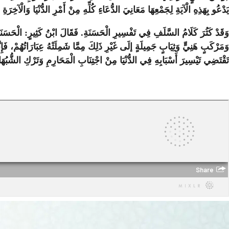
يَدْعُو بِهَذِهِ الْآيَةِ لِجَمْعِهَا مَعَانِيَ الدُّعَاءِ كُلِّهِ مِنْ أَمْرِ الدُّنْيَا وَالْآخِرَةِ
وَقَدْ كَثُرَ كَلَامُ السَّلَفِ فِي تَفْسِيرِ الْحَسَنَةِ. فَقَالَ ابْنُ كَثِيرٍ: الْحَسَنَةُ
وَمَرْكَبٍ هَنِيٍّ وَثِيَابٍ جَمِيلَةٍ إلَى غَيْرِ ذَلِكَ مِمَّا شَمِلَتْهُ عِبَارَاتُهُمْ، فَإِنّ
تَقْتَضِي تَيْسِيرَ أَسْبَابِهِ فِي الدُّنْيَا مِنْ اجْتِنَابِ الْمَحَارِمِ وَتَرْكِ الشُّبُهَاتِ