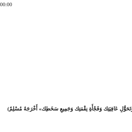
00:00
 وَتَحَوُّلِ عَافِيَتِك وَفَجْأَةِ نِقْمَتِك وَجَمِيعِ سَخَطِك» أَخْرَجَهُ مُسْلِمٌ)