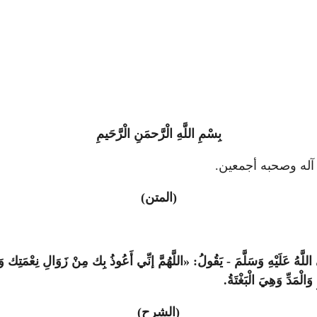
بِسْمِ اللَّهِ الْرَّحمَنِ الْرَّحَيمِ
لَى آله وصحبه أجمعين.
(المتن)
للَّهُ عَلَيْهِ وَسَلَّمَ - يَقُولُ: «اللَّهُمَّ إنِّي أَعُوذُ بِك مِنْ زَوَالِ نِعْمَتِك
الْمَدِّ وَهِيَ الْبَغْتَةُ.
(الشرح)