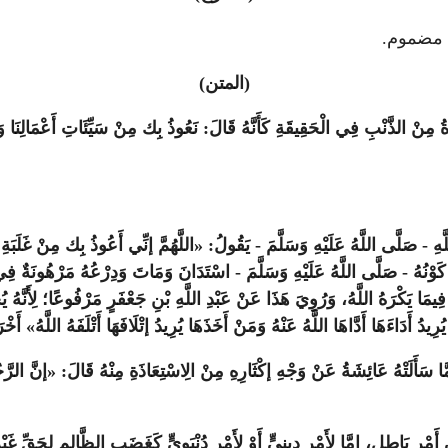
ء مضموم.
(المتن)
َةُ مِنْ الذَّنْبِ فِي الْحَقِيقَةِ كَأَنَّهُ قَالَ: نَعُوذُ بِك مِنْ سَيِّئَاتِ أَعْمَالِنَا وَهُو
 صَلَّى اللَّهُ عَلَيْهِ وَسَلَّمَ - يَقُولُ: «اللَّهُمَّ إنِّي أَعُوذُ بِك مِنْ غَلَبَةِ الدّ
ةَ كَوْنُهُ - صَلَّى اللَّهُ عَلَيْهِ وَسَلَّمَ - اسْتَدَانَ وَمَاتَ وَدِرْعُهُ مَرْهُونَةٌ فِ
فِيمَا يَكْرَهُ اللَّهُ، وَرُوِيَ هَذَا عَنْ عَبْدِ اللَّهِ بْنِ جَعْفَرٍ مَرْفُوعًا؛ لِأَنَّهُ يُ
َدَاءَهَا أَدَّاهَا اللَّهُ عَنْهُ وَمَنْ أَخَذَهَا يُرِيدُ إتْلَافَهَا أَتْلَفَهُ اللَّهُ» أَخْرَج
لَمَّا سَأَلَتْهُ عَائِشَةُ عَنْ وَجْهِ إكْثَارِهِ مِنْ الِاسْتِعَاذَةِ مِنْهُ قَالَ: «إنَّ ا
فِي أَمْرٍ بَاطِلٍ، إمَّا لِأَمْرٍ دِينِيٍّ أَوْ لِأَمْرٍ دُنْيَوِيٍّ كَغَضَبِ الظَّالِمِ لِحَقِّ غ