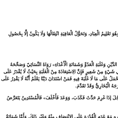
َ تَعْلِيمُ الْعِبَادِ، وَتَحَوُّلُ الْعَافِيَةِ انْتِقَالُهَا وَلَا يَكُونُ إلَّا بِحُصُولِ
َيْنِ وَغَلَبَةِ الْعَدُوِّ وَشَمَاتَةِ الْأَعْدَاءِ» رَوَاهُ النَّسَائِيّ وَصَحَّحَهُ
ي شَيْءٍ مِنْ شَعِيرٍ فَإِنَّ الِاسْتِعَاذَةَ مِنْ الْغَلَبَةِ بِحَيْثُ لَا يُقْدَرُ عَلَى
حْمَلُ عَلَى مَا لَا غَلَبَةَ فِيهِ فَمَنْ اسْتَدَانَ دَيْنًا يَعْلَمُ أَنَّهُ لَا يَقْدِرُ عَلَى
َهُ الْبُخَارِيُّ وَقَدْ تَقَدَّمَ.
لرَّجُلَ إذَا غَرِمَ حَدَّثَ فَكَذَبَ، وَوَعَدَ فَأَخْلَفَ» فَالْمُسْتَدِينُ يَتَعَرَّضُ
َيْرِهِ مَعَ عَدَمِ الْقُدْرَةِ عَلَى الِانْتِصَافِ مِنْهُ وَغَيْرِ ذَلِكَ. وَأَمَّا شَمَاتَةُ