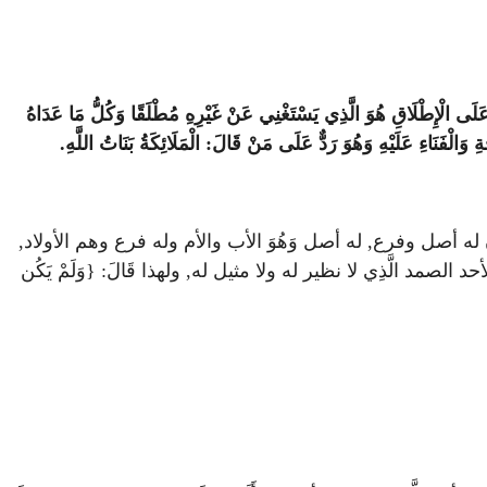
هِ عَلَى الْإِطْلَاقِ هُوَ الَّذِي يَسْتَغْنِي عَنْ غَيْرِهِ مُطْلَقًا وَكُلُّ مَا عَدَاهُ
جَةِ وَالْفَنَاءِ عَلَيْهِ وَهُوَ رَدٌّ عَلَى مَنْ قَالَ: الْمَلَائِكَةُ بَنَاتُ اللَّهِ.
ِن له أصل وفرع, له أصل وَهُوَ الأب والأم وله فرع وهم الأولاد,
حد الصمد الَّذِي لا نظير له ولا مثيل له, ولهذا قَالَ: {وَلَمْ يَكُن