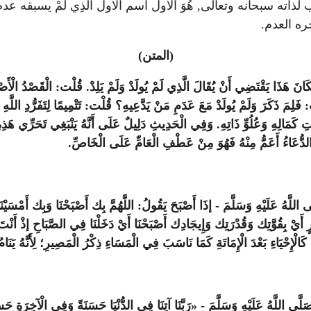
 لذاته سبحانه وتعالى, هُوَ الأول اسم الأول الَّذِي لَمْ يسبقه عدم, الأو
آخره العدم.
(المتن)
نَ هَذَا يَقْتَضِي أَنْ يُقَالَ الَّذِي لَمْ يُولَدْ وَلَمْ يَلِدْ. قُلْت: الْقَصْدُ الْأَصْلِي
ْت: فَلِمَ ذَكَرَ وَلَمْ يُولَدْ مَعَ عَدَمِ مَنْ يَدَّعِيهِ؟ قُلْت: تَتْمِيمًا لِتَفَرُّدِ اللَّ
َالِهِ وَعُلُوِّ ذَاتِهِ. وَفِي الْحَدِيثِ دَلِيلٌ عَلَى أَنَّهُ يَنْبَغِي تَحَرِّي هَذِهِ الْك
دُّعَاءُ أَعَمُّ مِنْهُ فَهُوَ مِنْ عَطْفِ الْعَامِّ عَلَى الْخَاصِّ.
لَّهُ عَلَيْهِ وَسَلَّمَ - إذَا أَصْبَحَ يَقُولُ: اللَّهُمَّ بِك أَصْبَحْنَا وَبِك أَمْسَيْ
دَّرٍ أَيْ بِقُوَّتِك وَقُدْرَتِك وَإِيجَادِك أَصْبَحْنَا أَيْ دَخَلْنَا فِي الصَّبَاحِ إذْ أَنْ
 كَالْإِحْيَاءِ بَعْدَ الْإِمَاتَةِ كَمَا نَاسَبَ فِي الْمَسَاءِ ذِكْرُ الْمَصِيرِ؛ لِأَنَّهُ يَنَام
َى اللَّهُ عَلَيْهِ وَسَلَّمَ - «رَبَّنَا آتِنَا فِي الدُّنْيَا حَسَنَةً وَفِي الْآخِرَةِ حَ