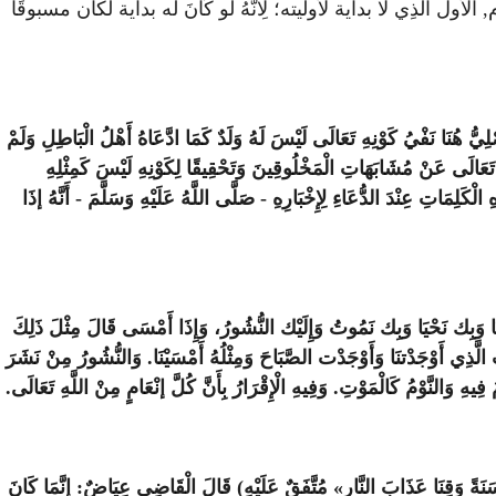
ل الَّذِي لا بداية لأوليته؛ لِأَنَّهُ لو كَانَ له بداية لكان مسبوقًا
ُّ هُنَا نَفْيُ كَوْنِهِ تَعَالَى لَيْسَ لَهُ وَلَدٌ كَمَا ادَّعَاهُ أَهْلُ الْبَاطِلِ وَلَمْ
هِ تَعَالَى عَنْ مُشَابَهَاتِ الْمَخْلُوقِينَ وَتَحْقِيقًا لِكَوْنِهِ لَيْسَ كَمِثْلِهِ
َلِمَاتِ عِنْدَ الدُّعَاءِ لِإِخْبَارِهِ - صَلَّى اللَّهُ عَلَيْهِ وَسَلَّمَ - أَنَّهُ إذَا
نَا وَبِك نَحْيَا وَبِك نَمُوتُ وَإِلَيْك النُّشُورُ، وَإِذَا أَمْسَى قَالَ مِثْلَ ذَلِكَ
تَ الَّذِي أَوْجَدْتنَا وَأَوْجَدْت الصَّبَاحَ وَمِثْلُهُ أَمْسَيْنَا. وَالنُّشُورُ مِنْ نَشَرَ
ُ فِيهِ وَالنَّوْمُ كَالْمَوْتِ. وَفِيهِ الْإِقْرَارُ بِأَنَّ كُلَّ إنْعَامٍ مِنْ اللَّهِ تَعَالَى.
سَنَةً وَقِنَا عَذَابَ النَّارِ» مُتَّفَقٌ عَلَيْهِ) قَالَ الْقَاضِي عِيَاضٌ: إنَّمَا كَانَ