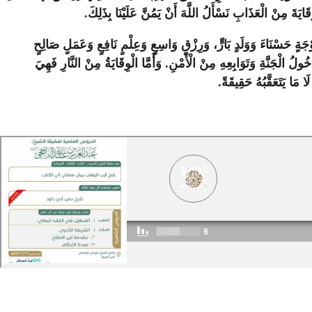
قَايَةَ مِنْ الْعَذَابِ نَسْأَلُ اللَّهَ أَنْ يَمُنَّ عَلَيْنَا بِذَلِكَ.
جَةٍ حَسْنَاءَ وَوَلَدٍ بَارٍّ، وَرِزْقٍ وَاسِعٍ وَعِلْمٍ نَافِعٍ وَعَمَلٍ صَالِحٍ
لُ الْجَنَّةِ وَتَوَابِعِهِ مِنْ الْأَمْنِ. وَأَمَّا الْوِقَايَةُ مِنْ النَّارِ فَهِيَ
 مَا يَتَعَقَّبُهُ حَقِيقَةً.