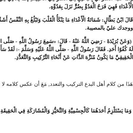
الْأَعْدَاءِ فَهِيَ فَرَحُ الْعَدُوِّ بِضُرٍّ نَزَلَ بِعَدُوِّهِ.
قَالَ ابْنُ بَطَّالٍ: شَمَاتَةُ الْأَعْدَاءِ مَا يَنْكَأُ الْقَلْبَ وَتَبْلُغُ بِهِ النَّفْسُ أَشَ
ووجدك عليّ بالمصيبة.
(وَعَنْ بُرَيْدَةَ - رَضِيَ اللَّهُ عَنْهُ - قَالَ: «سَمِعَ رَسُولُ اللَّهِ - صَلَّى اللَّهُ عَلَ
لَهُ كُفُوًا أَحَدِ. فَقَالَ رَسُولُ اللَّهِ - صَلَّى اللَّهُ عَلَيْهِ وَسَلَّمَ -: لَقَدْ سَأَ
الْحَقِيقِيَّ مَا يَكُونُ مُنَزَّهَ الذَّاتِ عَنْ أَنْحَاءِ التَّرْكِيبِ وَالتَّعَدُّدِ.
هَذَا من كلام أهل البدع التركيب والتعدد, مَعَ أن عكس كلامه لا ب
وَمَا يَسْتَلْزِمُ أَحَدَهُمَا كَالْجِسْمِيَّةِ وَالتَّحَيُّزِ وَالْمُشَارَكَةِ فِي الْحَقِيقَةِ 