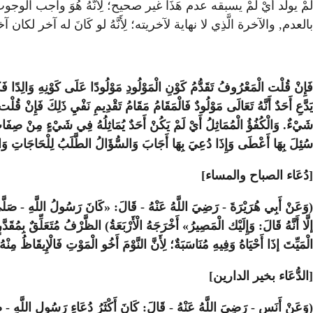
لَمْ يولد أيْ لَمْ يسبقه عدم هَذَا غير صحيح؛ لِأَنَّهُ هُوَ واجب الوجوب
بالعدم, والآخرة الَّذِي لا نهاية لآخريته؛ لِأَنَّهُ لو كَانَ له آخر لكان 
فَإِنْ قُلْت الْمَعْرُوفُ تَقَدُّمُ كَوْنِ الْمَوْلُودِ مَوْلُودًا عَلَى كَوْنِهِ وَالِدًا فَكَا
يَدَّعِ أَحَدٌ أَنَّهُ تَعَالَى مَوْلُودٌ فَالْمَقَامُ مَقَامُ تَقْدِيمِ نَفْيِ ذَلِكَ فَإِنْ قُل
شَيْءٌ. وَالْكُفُؤُ الْمُمَاثِلُ أَيْ لَمْ يَكُنْ أَحَدٌ يُمَاثِلُهُ فِي شَيْءٍ مِنْ صِفَاتِ كَم
سُئِلَ بِهَا أَعْطَى وَإِذَا دُعِيَ بِهَا أَجَابَ وَالسُّؤَالُ الطَّلَبُ لِلْحَاجَاتِ وَال
[دُعَاء الصباح والمساء]
(وَعَنْ أَبِي هُرَيْرَةَ - رَضِيَ اللَّهُ عَنْهُ - قَالَ: «كَانَ رَسُولُ اللَّهِ - صَلَّى ال
إلَّا أَنَّهُ قَالَ: وَإِلَيْك الْمَصِيرُ» أَخْرَجَهُ الْأَرْبَعَةُ) الظَّرْفُ مُتَعَلِّقٌ بِمُقَ
الْمَيِّتَ إذَا أَحْيَاهُ وَفِيهِ مُنَاسَبَةٌ؛ لِأَنَّ النَّوْمَ أَخُو الْمَوْتِ فَالْإِيقَاظُ مِنْهُ
[الدُّعَاء بخير الدارين]
(وَعَنْ أَنَسٍ - رَضِيَ اللَّهُ عَنْهُ - قَالَ: كَانَ أَكْثَرُ دُعَاءِ رَسُولِ اللَّهِ - صَلّ