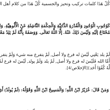
كُلّ هَذَا كلمات تركيب وتحيز والجسمية كُلّ هَذَا من كلام أهل البدع,
كَوُجُوبِ الْوُجُودِ وَالْقُدْرَةِ الذَّاتِيَّةِ وَالْحِكْمَةِ النَّاشِئَةِ عَنْ الْأُلُوهِيَّةِ
مُحْتَاجٌ إلَيْهِ وَلَيْسَ ذَلِكَ عَنْهُ. إلَّا اللَّهُ تَعَالَى. وَوَصَفَهُ بِأَنَّهُ لَمْ يَلِدْ مَع
لَمْ يلد يَعْنِي لَيْسَ له فرع ولا أصل, لَمْ يتفرع منه شيء وَلَم
أَمَّا الله فَلَيْسَ له فرع ولا أصل, لَمْ يلد وَلَمْ يولد, لَيْسَ له ف
لَّهُ كُفُوًا أَحَد}[الإخلاص/4].
وَمَنْ قَالَ: عُزَيْرٌ ابْنُ اللَّهِ؛ وَالْمَسِيحُ ابْنُ اللَّهِ وَقَوْلُهُ: (لَمْ يُولَدْ) أَي