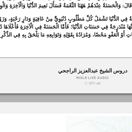
 قَالَ: وَالْحَسَنَةُ عِنْدَهُمْ هَهُنَا النِّعْمَةُ فَسَأَلَ نَعِيمَ الدُّنْيَا وَالْآخِرَةِ وَالْوِ
 فِي الدُّنْيَا تَشْمَلُ كُلَّ مَطْلُوبٍ دُنْيَوِيٍّ مِنْ عَافِيَةٍ وَدَارٍ رَحْبَةٍ، وَزَوْ
َهَا مُنْدَرِجَةٌ فِي حَسَنَاتِ الدُّنْيَا؛ فَأَمَّا الْحَسَنَةُ فِي الْآخِرَةِ فَأَعْلَاهَا دُخُو
 أَوْ الْعَفْوِ مَحْضًا، وَمُرَادُهُ بِقَوْلِهِ وَتَوَابِعِهِ مَا يَلْحَقُ بِهِ فِي الذِّكْرِ لَا