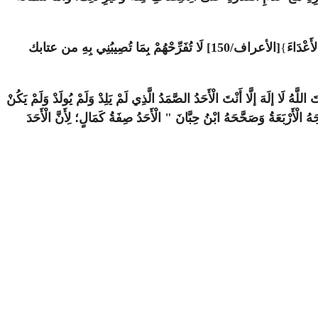
َعْدَاءَ
}
[الأعراف/150] لَا تُفَرِّحْهُمْ بِمَا تُصِيبُنِي بِهِ من عتابك
َهُ لَا إلَهَ إلَّا أَنْتَ الْأَحَدُ الصَّمَدُ الَّذِي لَمْ يَلِدْ وَلَمْ يُولَدْ وَلَمْ يَكُنْ
الْأَرْبَعَةُ وَصَحَّحَهُ ابْنُ حِبَّانَ " الْأَحَدُ صِفَةُ كَمَالٍ؛ لِأَنَّ الْأَحَدَ