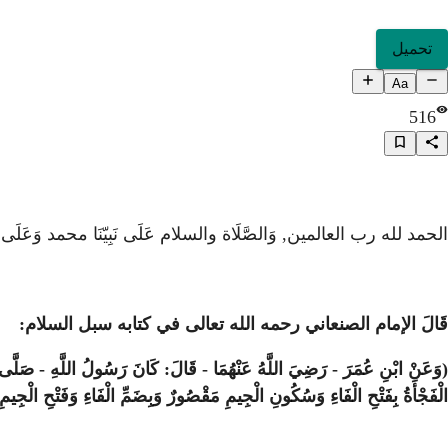
تحميل
Aa
516
الحمد لله رب العالمين, وَالصَّلَاة والسلام عَلَى نَبِيّنَا محمد وَعَ
قَالَ الإمام الصنعاني رحمه الله تعالى في كتابه سبل السلام:
(وَعَنْ ابْنِ عُمَرَ - رَضِيَ اللَّهُ عَنْهُمَا - قَالَ: كَانَ رَسُولُ اللَّهِ - صَلَّى ا
الْفَجْأَةُ بِفَتْحِ الْفَاءِ وَسُكُونِ الْجِيمِ مَقْصُورٌ وَبِضَمِّ الْفَاءِ وَفَتْحِ الْجِيمِ وَ