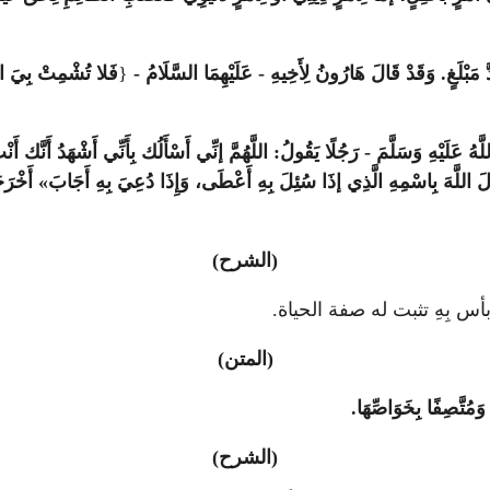
دَّ مَبْلَغٍ. وَقَدْ قَالَ هَارُونُ لِأَخِيهِ - عَلَيْهِمَا السَّلَامُ -
{
فَلا تُشْمِتْ بِيَ الأ
يْهِ وَسَلَّمَ - رَجُلًا يَقُولُ: اللَّهُمَّ إنِّي أَسْأَلُك بِأَنِّي أَشْهَدُ أَنَّك أَنْتَ اللّ
لَ اللَّهَ بِاسْمِهِ الَّذِي إذَا سُئِلَ بِهِ أَعْطَى، وَإِذَا دُعِيَ بِهِ أَجَابَ» أَخْرَجَهُ 
(الشرح)
أس بِهِ تثبت له صفة الحياة.
(المتن)
وَمُتَّصِفًا بِخَوَاصِّهَا.
(الشرح)