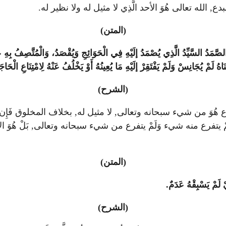
 الله تعالى هُوَ الأحد الَّذِي لا مثيل له ولا نظير له.
(المتن)
. وَالصَّمَدُ السَّيِّدُ الَّذِي يُصْمَدُ إلَيْهِ فِي الْحَوَائِجِ وَيُقْصَدُ، وَالْمُتَّصِفُ بِ
ْنَاهُ لَمْ يُجَانِسْ وَلَمْ يَفْتَقِرْ إلَيْهِ مَا يُعِينُهُ أَوْ يَخْلُفُ عَنْهُ لِامْتِنَاعِ الْحَا
(الشرح)
ْ يتفرع هُوَ من شيء سبحانه وتعالى, لا مثيل له, بخلاف المخلوق فَإ
رع لَمْ يتفرع منه شيء وَلَمْ يتفرع من شيء سبحانه وتعالى, بَلْ هُوَ الأ
(المتن)
ْ لَمْ يَسْبِقْهُ عَدَمٌ.
(الشرح)