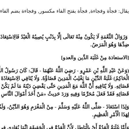
يقال: فجأة وفجاءة, فجأة بفتح الفاء مكسور, وفجاءة بضم الفا
وَزَوَالُ النِّعْمَةِ لَا يَكُونُ مِنْهُ تَعَالَى إلَّا بِذَنْبٍ يُصِيبُهُ الْعَبْدُ فَالِاسْتِعَاذ
ضِدِّهَا وَهُوَ الْمَرَضُ.
[الاستعاذة مِنْ غَلَبَة الدِّين والعدو]
(وَعَنْ عَبْدِ اللَّهِ بْنِ عَمْرٍو - رَضِيَ اللَّهُ عَنْهُمَا - قَالَ: كَانَ رَسُولُ اللَّهِ -
الْحَاكِمُ) غَلَبَةُ الدَّيْنِ مَا يَغْلِبُ الْمَدِينَ قَضَاؤُهُ. وَلَا يُنَافِي الِاسْتِعَاذَ
قَضَائِهِ. وَلَا يُنَافِيهِ أَنَّ اللَّهَ مَعَ الْمَدِينِ حَتَّى يَقْضِيَ دَيْنَهُ مَا لَمْ يَكُنْ 
قَضَائِهِ فَقَدْ فَعَلَ مُحَرَّمًا وَفِيهِ وَرَدَ حَدِيثُ «مَنْ أَخَذَ أَمْوَالَ النَّاسِ يُرِيدُ أ
وَلِذَا اسْتَعَاذَ - صَلَّى اللَّهُ عَلَيْهِ وَسَلَّمَ - مِنْ الْمَغْرَمِ وَهُوَ الدَّيْنُ، وَ
لِهَذَا الْأَمْرِ الْعَظِيمِ.
وَأَمَّا غَلَبَةُ الْعَدُوِّ أَيْ بِالْبَاطِلِ لِأَنَّ الْعَدُوَّ فِي الْحَقِيقَةِ إنَّمَا يُعَادِي 