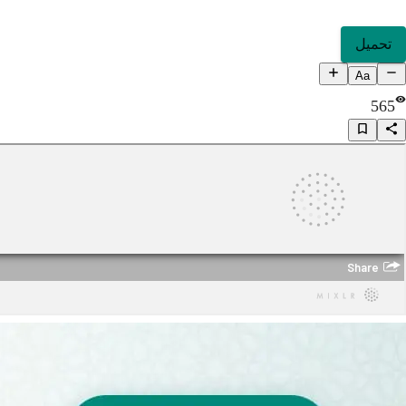
تحميل
Aa
565