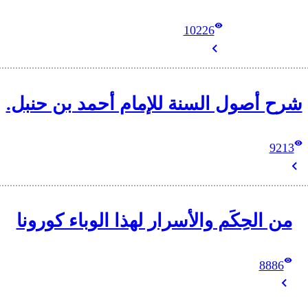
10226
شرح أصول السنة للإمام أحمد بن حنبل.
9213
من الحِكَم والأسرار لهذا الوباء كورونا
8886