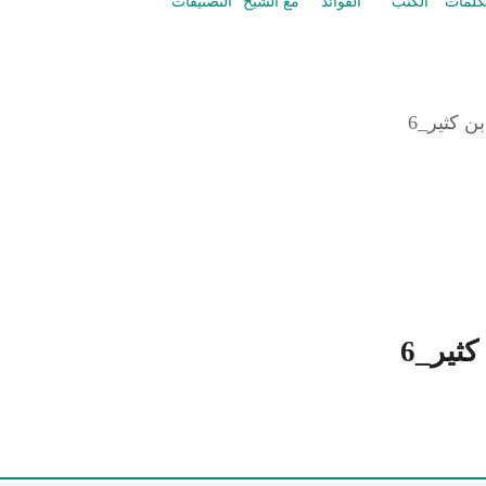
كلمات
الكتب
الفوائد
مع الشيخ
التصنيفات
 كثير_6
ثير_6