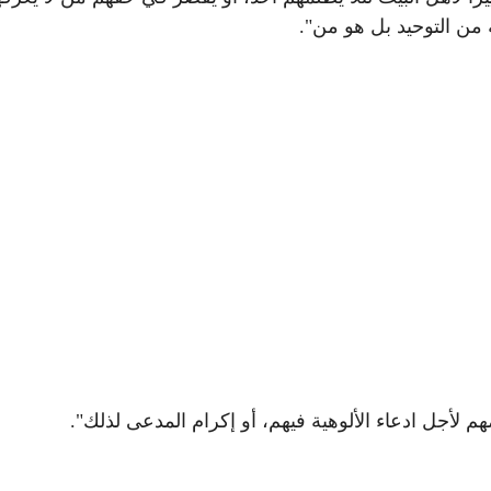
من التوحيد بل هو من".
هم لأجل ادعاء الألوهية فيهم، أو إكرام المدعى لذلك".