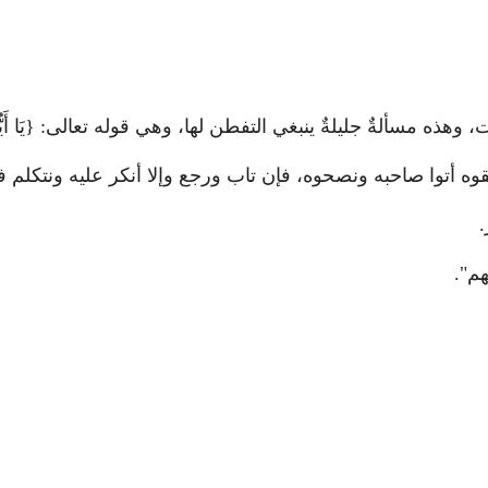
ليلةٌ ينبغي التفطن لها، وهي قوله تعالى: {يَا أَيُّهَا الَّذِينَ آمَنُوا
ققوه أتوا صاحبه ونصحوه، فإن تاب ورجع وإلا أنكر عليه ونتكلم
.
هم".