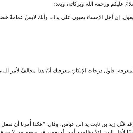
امٌ عليكم ورحمة الله وبركاته، وبعد:
ول: إن أهل الإحساء يحبون على يدك، وأنك لابسٌ عمامةٌ خضر
لمعرفة، فأول درجات الإنكار: معرفتك أنَّ هذا مخالفٌ لأمر الله، و
قد قبَّل زيد بن ثابت يد ابن عباس، وقال: "هكذا أُمرنا أن نفعل 
ييزًا لأهل البيت لئلا يظلمهم أحد، أو يقصر في حقهم من لا يع