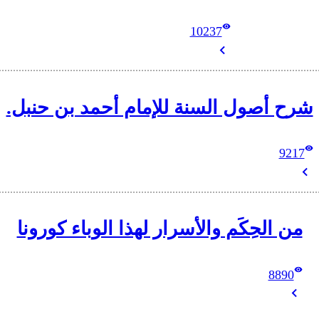
10237
شرح أصول السنة للإمام أحمد بن حنبل.
9217
من الحِكَم والأسرار لهذا الوباء كورونا
8890