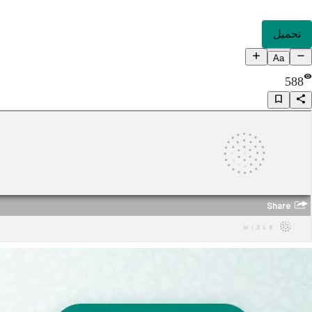
تحميل
Aa
588