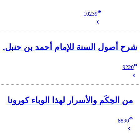
10239
شرح أصول السنة للإمام أحمد بن حنبل.
9220
من الحِكَم والأسرار لهذا الوباء كورونا
8890