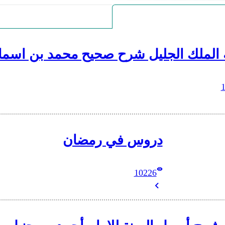
 الملك الجليل شرح صحيح محمد بن اسما
دروس في رمضان
10226