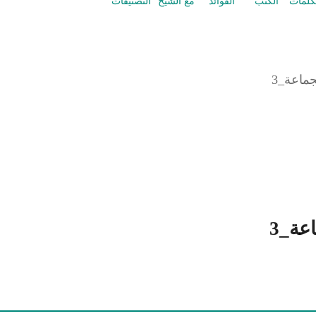
كلمات
الكتب
الفوائد
مع الشيخ
التصنيفات
ماعة_3
عة_3