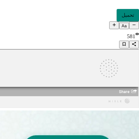
تحميل
Aa
581