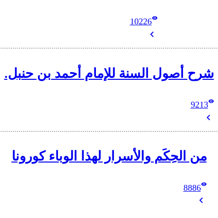
10226
شرح أصول السنة للإمام أحمد بن حنبل.
9213
من الحِكَم والأسرار لهذا الوباء كورونا
8886