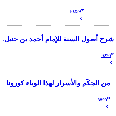
10239
شرح أصول السنة للإمام أحمد بن حنبل.
9220
من الحِكَم والأسرار لهذا الوباء كورونا
8890