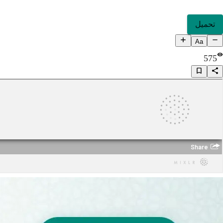
تحميل
Aa
575