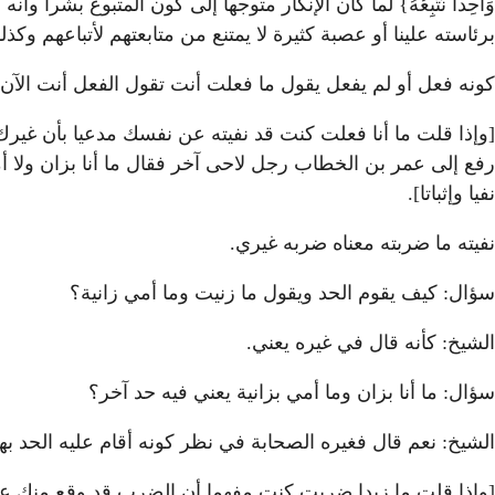
وَاحِداً نَتَّبِعُهُ} لما كان الإنكار متوجها إلى كون المتبوع بش
برئاسته علينا أو عصبة كثيرة لا يمتنع من متابعتهم لأتباعهم و
كونه فعل أو لم يفعل يقول ما فعلت أنت تقول الفعل أنت الآ
[وإذا قلت ما أنا فعلت كنت قد نفيته عن نفسك مدعيا بأن غيرك
رفع إلى عمر بن الخطاب رجل لاحى آخر فقال ما أنا بزان ولا
نفيا وإثباتا].
نفيته ما ضربته معناه ضربه غيري.
سؤال: كيف يقوم الحد ويقول ما زنيت وما أمي زانية؟
الشيخ: كأنه قال في غيره يعني.
سؤال: ما أنا بزان وما أمي بزانية يعني فيه حد آخر؟
الشيخ: نعم قال فغيره الصحابة في نظر كونه أقام عليه الحد بهذ
[وإذا قلت ما زيدا ضربت كنت مفهما أن الضرب قد وقع منك عل