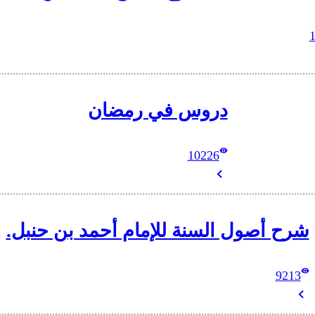
دروس في رمضان
10226
شرح أصول السنة للإمام أحمد بن حنبل.
9213