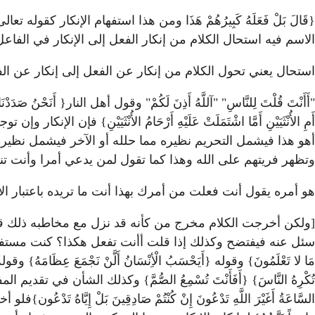
{قَالَ بَلْ فَعَلَهُ كَبِيرُهُمْ هَذَا ومن هذا استفهام الإنكار كقوله تعالى {أَف
الاسم فيه استحال الكلام من إنكار الفعل إلى الإنكار في الفاعل
استحال يعني تحول الكلام من إنكار عن الفعل إلى إنكار عن الفا
"أَأَنْتَ قُلْتَ لِلنَّاسِ" "آللَّهُ أَذِنَ لَكُمْ" وقول أهل النار{ أَ
أَمِ الأُنْثَيَيْنِ أَمَّا اشْتَمَلَتْ عَلَيْهِ أَرْحَامُ الأُنْثَيَ
أهو هذا فيشمل التحريم نظيره مما حلله أو الآخر فيشمل نظيره 
وتظهر فريتهم على الله وهذا كما تقول لمن يدعي أمرا وأنت تنك
هو أمره يقول أنت فعلت من أمرك بهذا أنت ما تريده باعتبار الأمر 
[ولكن أخرجت الكلام مخرج من كأنه قد نزل مع مخاطبه ذلك قد 
سئل عنه فيفتضح وكذلك إذا قلت أأنت تفعل هكذا؟ كنت مستفهما له عن كونه
مَا لا تَعْلَمُونَ} وقوله {أَيَحْسَبُ الْأِنْسَانُ أَلَّنْ نَجْمَعَ 
تُكْرِهُ النَّاسَ} {أَفَأَنْتَ تُسْمِعُ الصُّمَّ} وكذلك الشأن في تقديم المفعول وتأخيره
السَّاعَةُ أَغَيْرَ اللَّهِ تَدْعُونَ إِنْ كُنْتُمْ صَادِقِينَ بَلْ إِيّ