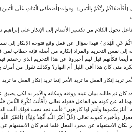
َأَصْفَاكُمْ رَبُّكُمْ بِالْبَنِين} وقوله:{أَصْطَفَى الْبَنَاتِ عَلَى الْبَنِين
عل تحول الكلام من تكسير الأصنام إلى الإنكار على إبراهيم نع
نَحْنُ صَدَدْنَاكُمْ عَنِ الْهُدَى} فهذا سؤال عن فعل وقع فتوجه الإنكار
يْنِ} فإن الإنكار وإن توجه إلى نفس التحريم والمراد إنكاره من أصله ف
أيضا فكأنهم قيل لهم أخبرونا عن هذا التحريم الذي زعمتم فيم
ره متى كان هذا أفي الليل أم النهار؟ وكذلك تقول من أمرك بهذ
تريد إنكار الفعل ما تريد الأمر إنما تريد إنكار الفعل ما تريد أ
كان ثم طالبه ببيان عينه ووقته ومكانه والآمر به لكي يضيق 
 هو الفاعل فقوله تعالى {أَفَأَنْتَ تُكْرِهُ النَّاسَ حَتَّى يَكُون
عِظَامَهُ} وقوله "أنلزمكموها وأنتم لها كارهون" فأنت تجد تحت قولك أأن
 كقوله تعالى {قُلْ أَغَيْرَ اللَّهِ أَتَّخِذُ وَلِيّاً} {أَفَغَيْرَ اللَّهِ أَبْتَغِي 
َاهُ تَدْعُون}فلو أخر لكان الاستفهام عن مجرد الفعل فلما قدم كان الاستفه