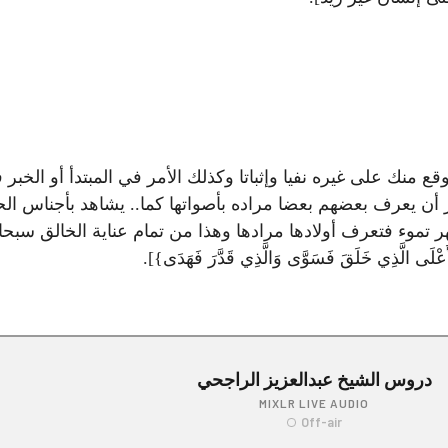
ك على غيره نفيا وإثباتا وكذلك الأمر في المبتدأ أو الخبر فه
ير أن يعرف بعضهم بعضا مراده بأصواتها كما.. يشاهد بأجناس 
ء فتعرف أولادها مرادها وهذا من تمام عناية الخالق سبحانه بخلقه
لَى الَّذِي خَلَقَ فَسَوَّى وَالَّذِي قَدَّرَ فَهَدَى}].