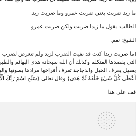
ما زيد ضربت يعني ضربت عمرو وما ضربت زيد.
الطالب: يقول ما زيدا ضربت ولكن ضربت عمرو
الشيخ: نعم.
[ما ضربت زيدا كنت قد نفيت الضرب لزيد ولم تتعرض لضرب وقع من
التي يقصدها المتكلم وكذلك أن الله سبحانه هدى البهائم والط
يصهل يعرف الخيل والدجاجة تعرف أفراخها مرادها بصوتها والهر تمو
أَعْطَى كُلَّ شَيْءٍ خَلْقَهُ ثُمَّ هَدَى} وقال تعالى {سَبِّحِ اسْمَ رَبِّكَ الْأَعْ
قف على هذا