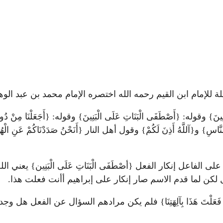
لإمام ابن القيم رحمه الله اختصره الإمام محمد بن عبد الوه
ينَ} وقوله: {أَصْطَفَى الْبَنَاتِ عَلَى الْبَنِينَ} وقوله
:
{أَجَعَلْنَا مِنْ 
َاسِ} و{آللَّهُ أَذِنَ لَكُمْ} وقول أهل النار {أَنَحْنُ صَدَدْنَاكُمْ
إنكار على الفاعل إنكار الفعل {أصْطَفَى الْبَنَاتِ عَلَى الْبَنِين}
ل لكن لما قدم الاسم صار إنكار على إبراهيم أأنت فعلت هذا.
َلْتَ هَذَا بِآلِهَتِنَا} فلم يكن مرادهم السؤال عن الفعل هل وج