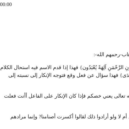
00:00
اب-رحمهم الله-:
دُونِ الرَّحْمَنِ آلِهَةً يُعْبَدُون} فهذا إذا قدم الاسم فيه استحال الكلام
 عَنِ الْهُدَى} فهذا سؤال عن فعل وقع فتوجه الإنكار إلى نسبته إلى
 يعني الله تعالى يعني خصكم فإذا كان الإنكار على الفاعل أأنت فعلت
د أم لا ولو أرادوا ذلك لقالوا أكسرت أصنامنا? وإنما مرادهم