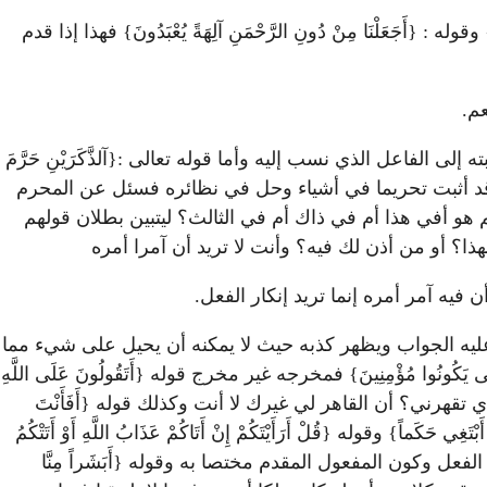
َ} وقوله
:
{أَجَعَلْنَا مِنْ دُونِ الرَّحْمَنِ آلِهَةً يُعْبَدُونَ} فهذا إذا قدم
م.
 إلى نسبته إلى الفاعل الذي نسب إليه وأما قوله تعالى
:
{آلذَّكَرَيْنِ حَرَّمَ
إنه خطاب لمن قد أثبت تحريما في أشياء وحل في نظائره فسئل عن المحرم
 هو أفي هذا أم في ذاك أم في الثالث؟ ليتبين بطلان قولهم
ا؟ أو من أذن لك فيه؟ وأنت لا تريد أن آمرا أمره
ن فيه آمر أمره إنما تريد إنكار الفعل.
عليه الجواب ويظهر كذبه حيث لا يمكنه أن يحيل على شيء مما
ُوا مُؤْمِنِينَ} فمخرجه غير مخرج قوله {أَتَقُولُونَ عَلَى اللَّهِ
ت الذي تقهرني؟ أن القاهر لي غيرك لا أنت وكذلك قوله {أَفَأَنْتَ
حَكَماً} وقوله {قُلْ أَرَأَيْتَكُمْ إِنْ أَتَاكُمْ عَذَابُ اللَّهِ أَوْ أَتَتْكُمُ
ام عن الفعل وكون المفعول المقدم مختصا به وقوله {أَبَشَراً مِنَّا