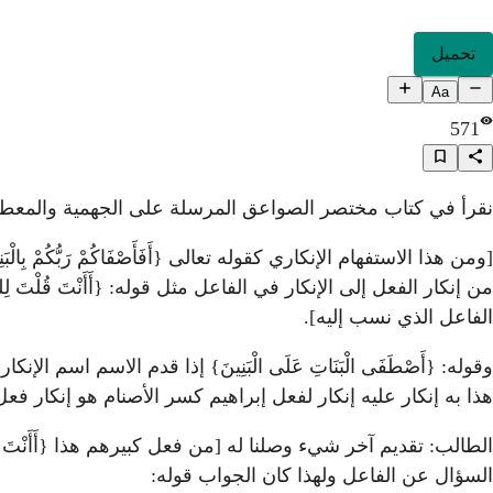
تحميل
Aa
571
نقرأ في كتاب مختصر الصواعق المرسلة على الجهمية والمعطلة ل
[ومن هذا الاستفهام الإنكاري كقوله تعالى {أَفَأَصْفَاكُمْ رَبُّكُمْ بِالْبَنِ
من إنكار الفعل إلى الإنكار في الفاعل مثل قوله: {أَأَنْتَ قُلْتَ لِلنّ
الفاعل الذي نسب إليه].
وقوله: {أَصْطَفَى الْبَنَاتِ عَلَى الْبَنِينَ} إذا قدم الاسم اسم ال
هذا به إنكار عليه إنكار لفعل إبراهيم كسر الأصنام هو إنكار فع
الطالب: تقديم آخر شيء وصلنا له [من فعل كبيرهم هذا {أَأَنْتَ فَع
السؤال عن الفاعل ولهذا كان الجواب قوله
: