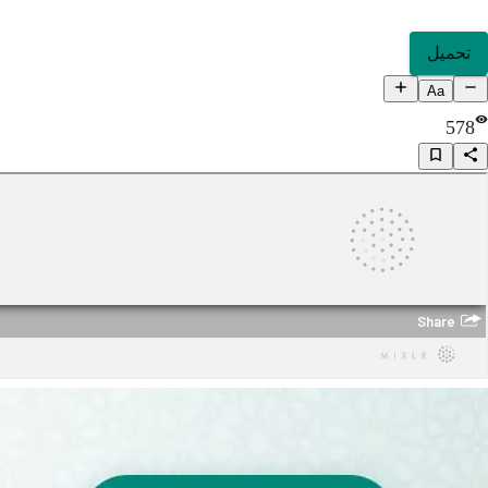
تحميل
Aa
578