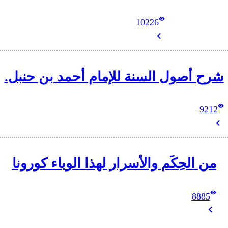
10226
شرح أصول السنة للإمام أحمد بن حنبل.
9212
من الحِكَم والأسرار لهذا الوباء كورونا
8885