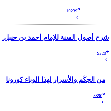
10239
شرح أصول السنة للإمام أحمد بن حنبل.
9220
من الحِكَم والأسرار لهذا الوباء كورونا
8890