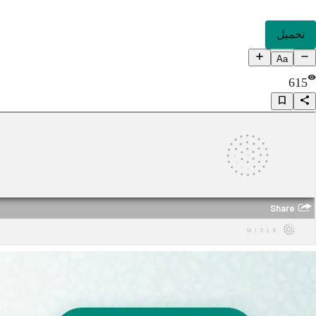
تحميل
Aa
615