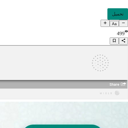
تحميل
Aa
499