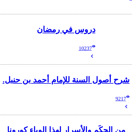
دروس في رمضان
10237
شرح أصول السنة للإمام أحمد بن حنبل.
9217
من الحِكَم والأسرار لهذا الوباء كورونا