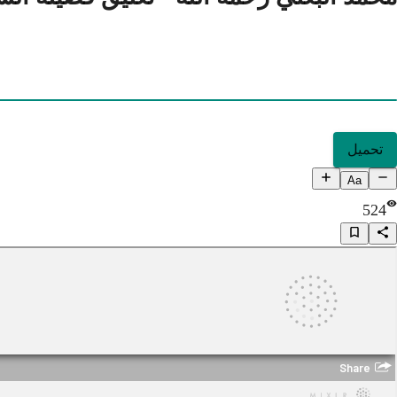
تحميل
Aa
524