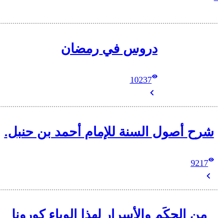
دروس في رمضان
10237
شرح أصول السنة للإمام أحمد بن حنبل.
9217
من الحِكَم والأسرار لهذا الوباء كورونا