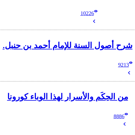
10226
شرح أصول السنة للإمام أحمد بن حنبل.
9213
من الحِكَم والأسرار لهذا الوباء كورونا
8886