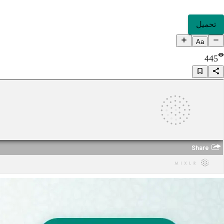
تحميل
Aa
445