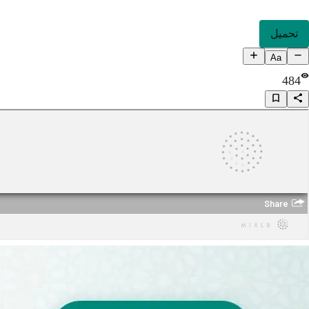
تحميل
Aa
484