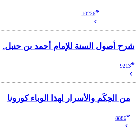
10226
شرح أصول السنة للإمام أحمد بن حنبل.
9213
من الحِكَم والأسرار لهذا الوباء كورونا
8886