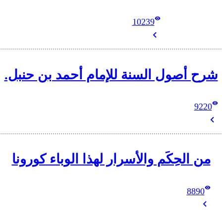
10239
شرح أصول السنة للإمام أحمد بن حنبل.
9220
من الحِكَم والأسرار لهذا الوباء كورونا
8890