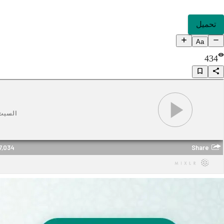
تحميل
Aa
434