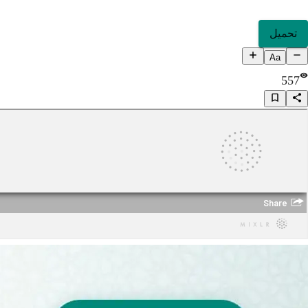
تحميل
Aa
557