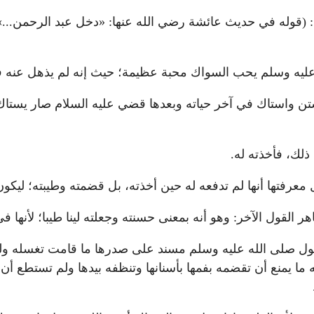
 (قوله في حديث عائشة رضي الله عنها: «دخل عبد الرحمن...» 
له عليه وسلم يحب السواك محبة عظيمة؛ حيث إنه لم يذهل عنه ف
ن واستاك في آخر حياته وبعدها قضي عليه السلام صار يستاك 
لك، فأخذته له.
معرفتها أنها لم تدفعه له حين أخذته، بل قضمته وطيبته؛ ليكون
 القول الآخر: وهو أنه بمعنى حسنته وجعلته لينا طيبا؛ لأنها ف
رسول صلى الله عليه وسلم مسند على صدرها ما قامت تغسله ولكن
ما يمنع أن تقضمه بفمها بأسنانها وتنظفه بيدها ولم تستطع 