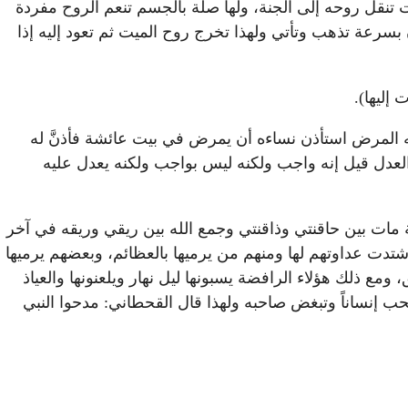
ات تنقل روحه إلى الجنة، ولها صلة بالجسم تنعم الروح مفردة
سرعة تذهب وتأتي ولهذا تخرج روح الميت ثم تعود إليه إذا
إليها).
ه المرض استأذن نساءه أن يمرض في بيت عائشة فأذنَّ له
العدل قيل إنه واجب ولكنه ليس بواجب ولكنه يعدل عليه
ة مات بين حاقنتي وذاقنتي وجمع الله بين ريقي وريقه في آخر
 اشتدت عداوتهم لها ومنهم من يرميها بالعظائم، وبعضهم يرميها
ع ذلك هؤلاء الرافضة يسبونها ليل نهار ويلعنونها والعياذ
 إنساناً وتبغض صاحبه ولهذا قال القحطاني: مدحوا النبي