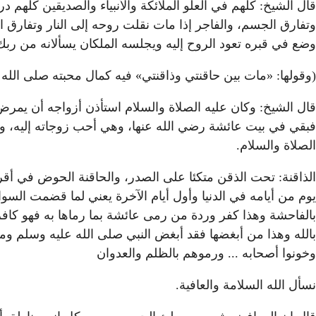
قال الشيخ: كلهم في العلو الملائكة والأنبياء والصديقين كلهم 
وتفارق الجسم، والفاجر إذا مات نقلت روحه إلى النار وتفارق 
وضع في قبره تعود الروح إليه ويجلسه الملكان يسألانه من رب
(وقولها: «مات بين حاقنتي وذاقنتي» فيه كمال محبته صلى الله 
قال الشيخ: وكان عليه الصلاة والسلام استأذن أزواجه أن يمرض
فبقي في بيت عائشة رضي الله عنها، وهي أحب زوجاته إليه، ول
الصلاة والسلام.
الذاقنة: تحت الذقن متكئا على الصدر، والحاقنة الحوض في أقر
يوم من أيامه في الدنيا وأول أيام الآخرة يعني لما قضمت السوا
بالفاحشة وهذا كفر وردة من رمى عائشة بما رماها به فهو كافر ب
بالله وهذا من أبغضها فقد أبغض النبي صلى الله عليه وسلم وم
وخونوا أصحابه ... ورموهم بالظلم والعدوان
نسأل الله السلامة والعافية.