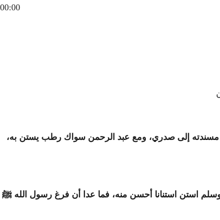
00:00
ن
نا مسندته إلى صدري، ومع عبد الرحمن سواك رطب يستن به،
 وسلم استن استنانا أحسن منه، فما عدا أن فرغ رسول الله ﷺ