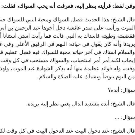
وفي لفظ: فرأيته ينظر إليه، فعرفت أنه يحب السواك، فقلت: آ
قال الشيخ: هذا الحديث فضل السواك ومحبة النبي للسواك حتى
الموت ورأسه على صدر عائشة دخل أخوها عبد الرحمن بن أبي ب
فقضمته وطيبته فاستاك به النبي قالت فما رأيت استن استنانا 
يريدنا وأنه كان يقول في حياته: اللهم في الرفيق الأعلى وفي 
والسلام استاك في آخر حياته محبة للسواك فيه فضل عظيم قال
إيجاب لكنه أمر أمر استحباب، والسواك مستحب في كل وقت، لك
وقت، وله فوائد عظيمة منها أنه يذكر الشهادة عند الموت، ولهذا
من النوم يتوضأ ويستاك عليه الصلاة والسلام.
سؤال: أبده؟
قال الشيخ: أبده بتشديد الدال يعني نظر إليه يريده.
سؤال: ...
قال الشيخ: عند دخول البيت عند الدخول البيت في كل وقت لكن ه