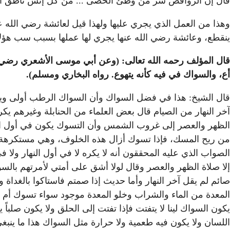
قال إن الروافض شر من وطئ الحصى ... من كل إنس ناطق أ
وهذا من العمل الذي يجري عليها ولهذا قيل لعائشة رضي الله ع
ينقطع، وعائشة رضي الله عنها يجري لها عملها بسبب سب هؤلا
قال المؤلف رحمه الله تعالى: (وعن أبي موسى الأشعري رضي ا
أع، والسواك في فيه كأنه يتهوع
. رواه البخاري ومسلم).
قال الشيخ: هذا في فضل السواك وأن السواك الرطب أولى وينب
آخر النهار من الصيام قال بعض العلماء من الحنابلة وغيرهم يك
الظهر والعصر إلى غروب الشمس وأن التسوك يكون في أول النه
من ريح المسك، فإذا تسوك أزال هذه الخلوف، وهي مستكرهة في م
الصواب الذي عليه المحققون أنه لا يكره لا في أول النهار ولا
إلا صلاة الظهر والعصر وقال لولا أشق على أمتي لأمرتهم با
صائم لم يقل آخر النهار وأما حديث إذا صمتم فاستاكوا بالغداة 
المعدة من الماء والشراب وخلو المعدة موجود سواء تسوك أم 
يكون السواك لينا لا يتفتت فإذا تفتت إلى الحلق ولا يكون صلبا
اللسان ولا يكون فيه طعمية ولا حرارة مثل السواك هذا ما ين