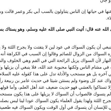
و جان
نها في حياتها إن الناس يتناولون بالسب أبي بكر وعمر قالت و
ء.
لله عنه قال: أتيت النبي صلى الله عليه وسلم، وهو يستاك 
غي أن يكون السواك في عود لين لا يتفتت ولا يجرح اللثة و
ره السواك من الزوال للصائم وقالوا إن السبب في الكراهة أنه
ار لأن السواك يزيل الرائحة التي في الفم وهي الخلوف والن
شام الناس ولكنها محبوبة عند الله، فلا ينبغي أن يزيلها واس
 في آخره بل هو مستحب والأدلة تدل على هذا كقوله عليه السلا
لسواك عند كل وضوء ولم يستثن شيئا في حديث عامر بن ربيعة 
ولا تستاكوا بالعشي فهو حديث ضعيف عند أهل العلم، وأما قولهم 
لم يتسوك فالصواب أن السواك لا يزيلها على هذا يكون مستحب
ً يجرح اللثة ولهذا يقول العلماء يكون السواك عودا لينا ليس 
بغي للإنسان أن يتسوك في أول الوقت ويكون السواك فيه طعمية