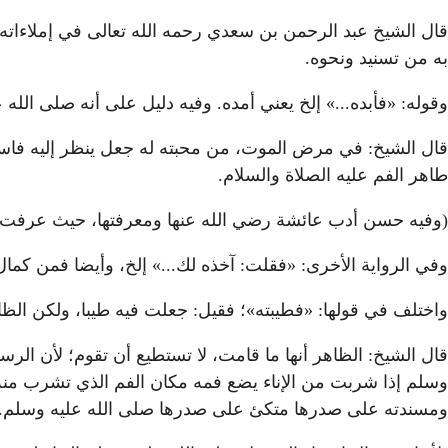
قال الشيخ عبد الرحمن بن سعدي رحمه الله تعالى في إملاءاته:
به من تسنيد ونحوه.
وقوله: «فأبده...» إلخ يعني أمده. وفيه دليل على أنه صلى ال
قال الشيخ: في مرض الموت، من محبته له جعل ينظر إليه فاست
طاهر الفم عليه الصلاة والسلام.
(وفيه حسن أدب عائشة رضي الله عنها ومعرفتها، حيث عرفت ذ
وفي الرواية الأخرى: «فقلت: آخذه لك...» إلخ، وأيضا فمن كمال 
واختلف في قولها: «فطيبته»؛ فقيل: جعلت فيه طيبا، ولكن الظاهر
قال الشيخ: الظاهر أنها ما قامت، لا تستطيع أن تقوم؛ لأن ال
وسلم إذا شربت من الإناء يضع فمه مكان الفم الذي تشرب منه 
ومسندته على صدرها متكئ على صدرها صلى الله عليه وسلم.