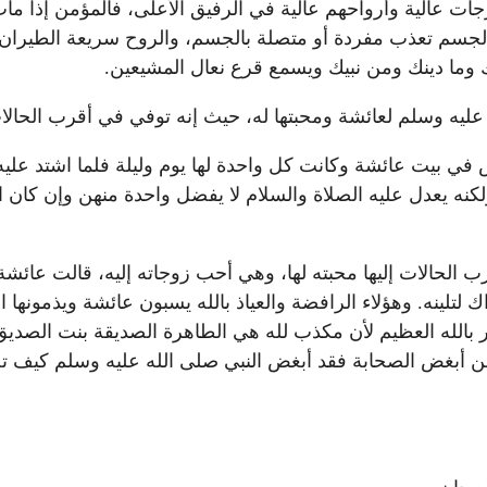
درجات عالية وأرواحهم عالية في الرفيق الأعلى، فالمؤمن إذا م
الجسم تعذب مفردة أو متصلة بالجسم، والروح سريعة الطيران ب
ك وما دينك ومن نبيك ويسمع قرع نعال المشيعين.
عليه وسلم لعائشة ومحبتها له، حيث إنه توفي في أقرب الحالات 
 في بيت عائشة وكانت كل واحدة لها يوم وليلة فلما اشتد علي
كنه يعدل عليه الصلاة والسلام لا يفضل واحدة منهن وإن كان 
ب الحالات إليها محبته لها، وهي أحب زوجاته إليه، قالت عائش
ك لتلينه. وهؤلاء الرافضة والعياذ بالله يسبون عائشة ويذمونها
الله العظيم لأن مكذب لله هي الطاهرة الصديقة بنت الصديق، وم
ن أبغض الصحابة فقد أبغض النبي صلى الله عليه وسلم كيف تحب