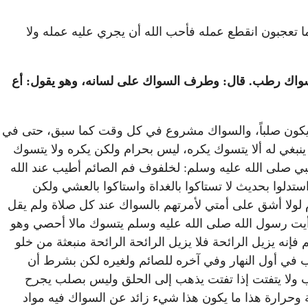
ما تعجبون انقطع عمله فأحب الله أن يجري عليه عمله ولا
بسواك رطب. قال: وطرف السواك على لسانه، وهو يقول: أع
لا يكون صلباً، والسواك مشروع في كل وقت كما سبق، حتى في
 ينبغي له ألا يتسوك يكره، ليس بحرام ولكن يكره ولا يتسوك
بي صلى الله عليه وسلم: لخلفوف فم الصائم أطيب عند الله
تدلوا بحديث لا تستاكوا بالغداة واستاكوا بالعشي ولكن
م لولا أشق على أمتي لأمرتهم بالسواك عند كل صلاة ولم يقل
رأيت رسول الله صلى الله عليه وسلم يتسوك مالا أحصي وهو
فإنه يزيل الرائحة فلا يزيل الرائحة الرائحة منبعثة من خلو
 في أول النهار وفي آخره للصائم ولغيره لكن بشرط أن
بصلب ولا يتفتت إذا تفتت يذهب إلى الحلق وليس بصلب يجرح
 وحرارة هذا ما يكون هذا شيء زائد عن السواك فيه مواد